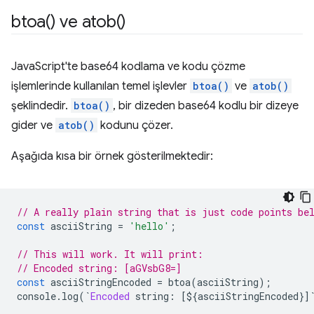
btoa(
) ve
atob(
)
JavaScript'te base64 kodlama ve kodu çözme
işlemlerinde kullanılan temel işlevler
btoa()
ve
atob()
şeklindedir.
btoa()
, bir dizeden base64 kodlu bir dizeye
gider ve
atob()
kodunu çözer.
Aşağıda kısa bir örnek gösterilmektedir:
// A really plain string that is just code points be
const
 asciiString 
=
'hello'
;
// This will work. It will print:
// Encoded string: [aGVsbG8=]
const
 asciiStringEncoded 
=
 btoa
(
asciiString
);
console
.
log
(`
Encoded
 string
:
[
$
{
asciiStringEncoded
}]