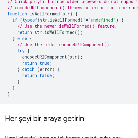
// Quick polyfill since older browsers do not suppor
// encodeURIComponent() throws an error for lone sur
function
 isWellFormed
(
str
)
{
if
(
typeof
(
str
.
isWellFormed
)!=
"undefined"
)
{
// Use the newer isWellFormed() feature.
return
 str
.
isWellFormed
();
}
else
{
// Use the older encodeURIComponent().
try
{
      encodeURIComponent
(
str
);
return
true
;
}
catch
(
error
)
{
return
false
;
}
}
}
Her şeyi bir araya getirin