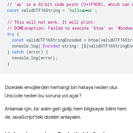
// '🧀' is a 32-bit code point (U+1F9C0), which can 
const
 validUTF16String 
=
'hello⛳❤️🧀'
;
// This will not work. It will print:
// DOMException: Failed to execute 'btoa' on 'Window
try
{
const
 validUTF16StringEncoded 
=
 btoa
(
validUTF16Str
  console
.
log
(`
Encoded
 string
:
[
$
{
validUTF16StringEn
}
catch
(
error
)
{
  console
.
log
(
error
);
}
Dizedeki emojilerden herhangi biri hataya neden olur.
Unicode neden bu soruna yol açar?
Anlamak için, bir adım geri gidip hem bilgisayar bilimi hem
de JavaScript'teki dizeleri anlayalım.