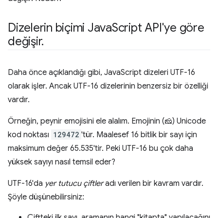
Dizelerin biçimi Java
Script API'ye göre
değişir
.
Daha önce açıklandığı gibi, JavaScript dizeleri UTF-16
olarak işler. Ancak UTF-16 dizelerinin benzersiz bir özelliği
vardır.
Örneğin, peynir emojisini ele alalım. Emojinin (🧀) Unicode
kod noktası
129472
'tür. Maalesef 16 bitlik bir sayı için
maksimum değer 65.535'tir. Peki UTF-16 bu çok daha
yüksek sayıyı nasıl temsil eder?
UTF-16'da
yer tutucu çiftler
adı verilen bir kavram vardır.
Şöyle düşünebilirsiniz:
Çiftteki ilk sayı, aramanın hangi "kitapta" yapılacağını