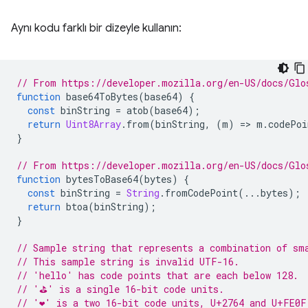
Aynı kodu farklı bir dizeyle kullanın:
// From https://developer.mozilla.org/en-US/docs/Glo
function
 base64ToBytes
(
base64
)
{
const
 binString 
=
 atob
(
base64
);
return
Uint8Array
.
from
(
binString
,
(
m
)
=>
 m
.
codePoi
}
// From https://developer.mozilla.org/en-US/docs/Glo
function
 bytesToBase64
(
bytes
)
{
const
 binString 
=
String
.
fromCodePoint
(...
bytes
);
return
 btoa
(
binString
);
}
// Sample string that represents a combination of sm
// This sample string is invalid UTF-16.
// 'hello' has code points that are each below 128.
// '⛳' is a single 16-bit code units.
// '❤️' is a two 16-bit code units, U+2764 and U+FE0F