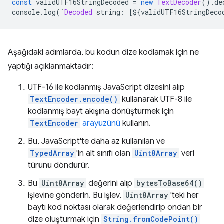
const
 validUTF16StringDecoded 
=
new
TextDecoder
().
de
console
.
log
(`
Decoded
 string
:
[
$
{
validUTF16StringDeco
Aşağıdaki adımlarda, bu kodun dize kodlamak için ne
yaptığı açıklanmaktadır:
UTF-16 ile kodlanmış JavaScript dizesini alıp
TextEncoder.encode()
kullanarak UTF-8 ile
kodlanmış bayt akışına dönüştürmek için
TextEncoder
arayüzünü
kullanın.
Bu, JavaScript'te daha az kullanılan ve
TypedArray
'in alt sınıfı olan
Uint8Array
veri
türünü döndürür.
Bu
Uint8Array
değerini alıp
bytesToBase64()
işlevine gönderin. Bu işlev,
Uint8Array
'teki her
baytı kod noktası olarak değerlendirip ondan bir
dize oluşturmak için
String.fromCodePoint()