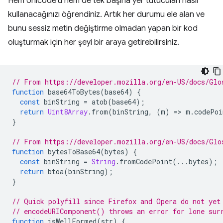
Hem Unicode'u hem de tek başına yer tutucuları nasıl
kullanacağınızı öğrendiniz. Artık her durumu ele alan ve
bunu sessiz metin değiştirme olmadan yapan bir kod
oluşturmak için her şeyi bir araya getirebilirsiniz.
// From https://developer.mozilla.org/en-US/docs/Glo
function
 base64ToBytes
(
base64
)
{
const
 binString 
=
 atob
(
base64
);
return
Uint8Array
.
from
(
binString
,
(
m
)
=>
 m
.
codePoi
}
// From https://developer.mozilla.org/en-US/docs/Glo
function
 bytesToBase64
(
bytes
)
{
const
 binString 
=
String
.
fromCodePoint
(...
bytes
);
return
 btoa
(
binString
);
}
// Quick polyfill since Firefox and Opera do not yet
// encodeURIComponent() throws an error for lone sur
function
 isWellFormed
(
str
)
{