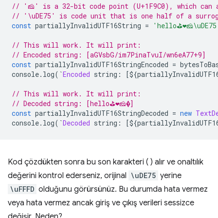
// '🧀' is a 32-bit code point (U+1F9C0), which can 
// '\uDE75' is code unit that is one half of a surro
const
 partiallyInvalidUTF16String 
=
'hello⛳❤️🧀\uDE75
// This will work. It will print:
// Encoded string: [aGVsbG/im7PinaTvuI/wn6eA77+9]
const
 partiallyInvalidUTF16StringEncoded 
=
 bytesToBa
console
.
log
(`
Encoded
 string
:
[
$
{
partiallyInvalidUTF1
// This will work. It will print:
// Decoded string: [hello⛳❤️🧀�]
const
 partiallyInvalidUTF16StringDecoded 
=
new
TextD
console
.
log
(`
Decoded
 string
:
[
$
{
partiallyInvalidUTF1
Kod çözdükten sonra bu son karakteri ( ) alır ve onaltılık
değerini kontrol ederseniz, orijinal
\uDE75
yerine
\uFFFD
olduğunu görürsünüz. Bu durumda hata vermez
veya hata vermez ancak giriş ve çıkış verileri sessizce
değişir. Neden?