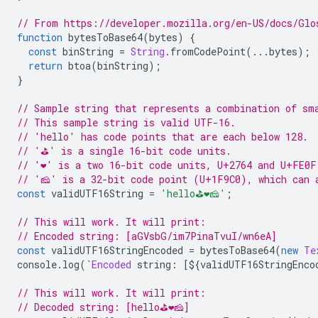
// From https://developer.mozilla.org/en-US/docs/Glo
function
 bytesToBase64
(
bytes
)
{
const
 binString 
=
String
.
fromCodePoint
(...
bytes
);
return
 btoa
(
binString
);
}
// Sample string that represents a combination of sm
// This sample string is valid UTF-16.
// 'hello' has code points that are each below 128.
// '⛳' is a single 16-bit code units.
// '❤️' is a two 16-bit code units, U+2764 and U+FE0F
// '🧀' is a 32-bit code point (U+1F9C0), which can 
const
 validUTF16String 
=
'hello⛳❤️🧀'
;
// This will work. It will print:
// Encoded string: [aGVsbG/im7PinaTvuI/wn6eA]
const
 validUTF16StringEncoded 
=
 bytesToBase64
(
new
Te
console
.
log
(`
Encoded
 string
:
[
$
{
validUTF16StringEnco
// This will work. It will print:
// Decoded string: [hello⛳❤️🧀]