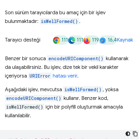
Son sürüm tarayıcılarda bu amaç için bir işlev
bulunmaktadır:
isWellFormed()
.
111
111
119
16,4
Tarayıcı desteği
Kaynak
Benzer bir sonuca
encodeURIComponent()
kullanarak
da ulaşabilirsiniz. Bu işlev, dize tek bir vekil karakter
içeriyorsa
URIError
hatası verir
.
Aşağıdaki işlev, mevcutsa
isWellFormed()
, yoksa
encodeURIComponent()
kullanır. Benzer kod,
isWellFormed()
için bir polyfill oluşturmak amacıyla
kullanılabilir.