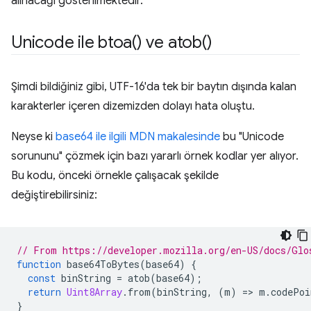
alınacağı gösterilmektedir.
Unicode ile
btoa(
) ve
atob(
)
Şimdi bildiğiniz gibi, UTF-16'da tek bir baytın dışında kalan
karakterler içeren dizemizden dolayı hata oluştu.
Neyse ki
base64 ile ilgili MDN makalesinde
bu "Unicode
sorununu" çözmek için bazı yararlı örnek kodlar yer alıyor.
Bu kodu, önceki örnekle çalışacak şekilde
değiştirebilirsiniz:
// From https://developer.mozilla.org/en-US/docs/Glo
function
 base64ToBytes
(
base64
)
{
const
 binString 
=
 atob
(
base64
);
return
Uint8Array
.
from
(
binString
,
(
m
)
=>
 m
.
codePoi
}