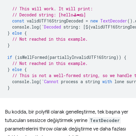
// This will work. It will print:
// Decoded string: [hello⛳❤️🧀]
const
 validUTF16StringDecoded 
=
new
TextDecoder
().
  console
.
log
(`
Decoded
 string
:
[
$
{
validUTF16StringDe
}
else
{
// Not reached in this example.
}
if
(
isWellFormed
(
partiallyInvalidUTF16String
))
{
// Not reached in this example.
}
else
{
// This is not a well-formed string, so we handle 
  console
.
log
(`
Cannot
 process a string 
with
 lone sur
}
Bu kodda, bir polyfill olarak genelleştirme, tek başına yer
tutucuları sessizce değiştirmek yerine
TextDecoder
parametrelerini throw olarak değiştirme ve daha fazlası