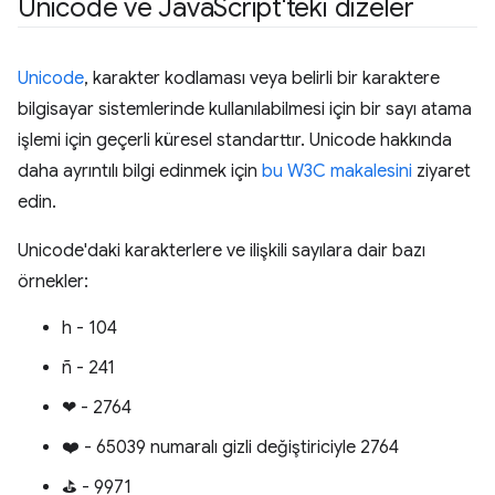
Unicode ve Java
Script'teki dizeler
Unicode
, karakter kodlaması veya belirli bir karaktere
bilgisayar sistemlerinde kullanılabilmesi için bir sayı atama
işlemi için geçerli küresel standarttır. Unicode hakkında
daha ayrıntılı bilgi edinmek için
bu W3C makalesini
ziyaret
edin.
Unicode'daki karakterlere ve ilişkili sayılara dair bazı
örnekler:
h - 104
ñ - 241
❤ - 2764
❤️ - 65039 numaralı gizli değiştiriciyle 2764
⛳ - 9971