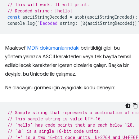
// This will work. It will print:
// Decoded string: [hello]
const
 asciiStringDecoded 
=
 atob
(
asciiStringEncoded
);
console
.
log
(`
Decoded
 string
:
[
$
{
asciiStringDecoded
}]
Maalesef
MDN dokümanlarındaki
belirtildiği gibi, bu
yöntem yalnızca ASCII karakterleri veya tek baytla temsil
edilebilecek karakterler içeren dizelerle çalışır. Başka bir
deyişle, bu Unicode ile çalışmaz.
Ne olacağını görmek için aşağıdaki kodu deneyin:
// Sample string that represents a combination of sm
// This sample string is valid UTF-16.
// 'hello' has code points that are each below 128.
// '⛳' is a single 16-bit code units.
// '❤️' is a two 16-bit code units, U+2764 and U+FE0F