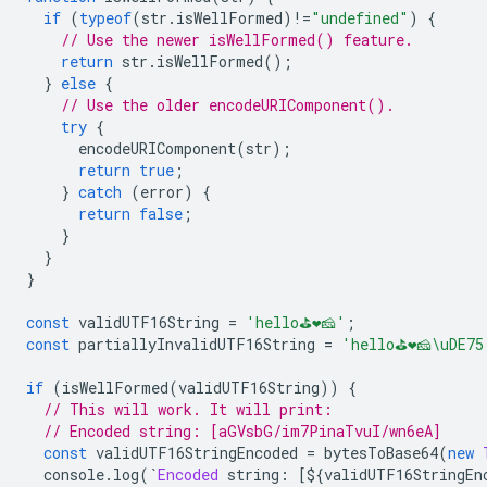
if
(
typeof
(
str
.
isWellFormed
)!=
"undefined"
)
{
// Use the newer isWellFormed() feature.
return
 str
.
isWellFormed
();
}
else
{
// Use the older encodeURIComponent().
try
{
      encodeURIComponent
(
str
);
return
true
;
}
catch
(
error
)
{
return
false
;
}
}
}
const
 validUTF16String 
=
'hello⛳❤️🧀'
;
const
 partiallyInvalidUTF16String 
=
'hello⛳❤️🧀\uDE75
if
(
isWellFormed
(
validUTF16String
))
{
// This will work. It will print:
// Encoded string: [aGVsbG/im7PinaTvuI/wn6eA]
const
 validUTF16StringEncoded 
=
 bytesToBase64
(
new
  console
.
log
(`
Encoded
 string
:
[
$
{
validUTF16StringEn