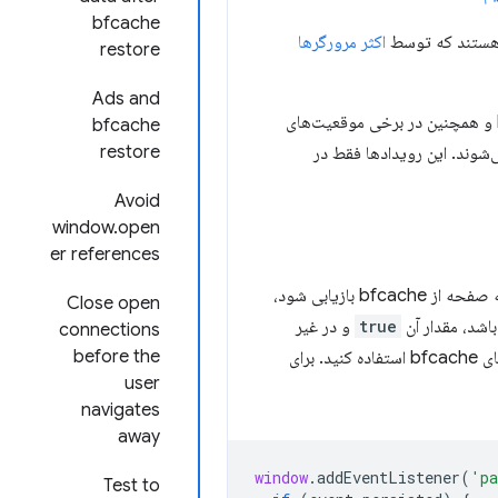
bfcache
ستند که توسط
اکثر مرورگرها
restore
Ads and
- نیز هنگام ورود یا خروج صفحات به bfcache و همچنین در برخی موقعیت‌های
bfcache
restore
 رساندن استفاده از CPU ثابت می‌شود، ارسال می‌شوند. این رویدادها فقط در
Avoid
window.open
er references
، زمانی که صفحه برای اولین بار بارگذاری می‌شود و هر زمان که صفحه از bfcache بازیابی شود،
Close open
true
و در غیر
connections
before the
برای تشخیص بارگذاری‌های منظم صفحه از بازیابی‌های bfcache استفاده کنید. برای
user
navigates
away
window
.
addEventListener
(
'pa
Test to