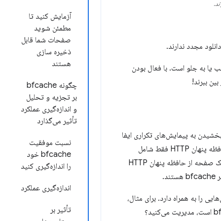
آزمایش کنید تا
مطمئن شوید
صفحات شما قابل
ذخیره سازی
هستند
 پیمایش در دسکتاپ، ۱ پیمایش و در موبایل، ۱ پیمایش یا به عقب یا به جلو است. با فعال بودن
چگونه bfcache
بر تجزیه و تحلیل
و اندازه‌گیری عملکرد
تأثیر می‌گذارد
شیدن به پیمایش‌های تکراری ایفا
نسبت موفقیت
می‌کند. bfcache یک تصویر لحظه‌ای از کل صفحه در حافظه، از جمله پشته جاوا اسکریپت است، در حالی که حافظه پنهان HTTP فقط شامل
bfcache خود
پاسخ‌های درخواست‌های قبلی است. از آنجایی که بسیار نادر است که تمام درخواست‌های مورد نیاز برای بارگذاری یک صفحه از حافظه پنهان HTTP
را اندازه‌گیری کنید
اندازه‌گیری عملکرد
ی را به همراه دارد. برای مثال،
تأثیر بر