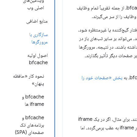
ویتامین‌های
اصلی وب
پاسخ این است که مرورگرها هرگونه تایمر در حال انتظار یا promise های حل نشده برای صفحات موجود در bfcache، از جمله تقریباً تمام وظایف
منابع اضافی
رفتار گیج‌کننده یا غیرمنتظره شود.
سازگاری با
 می‌تواند بر سایر تب‌های باز در
مرورگرها
ن تب می‌توانند به طور همزمان به همان پایگاه‌های داده IndexedDB دسترسی داشته باشند. در نتیجه، مرورگرها
اصول اولیه
Inde یا هنگام استفاده از APIهایی که ممکن است بر صفحات دیگر تأثیر بگذارند،
bfcache
نحوه کار «حافظه
بخش «صفحات خود را
پنهان»
bfcache و
iframe ها
bfcache و
اگر صفحه‌ای حاوی iframe های جاسازی‌شده باشد، خود iframe ها به طور جداگانه واجد شرایط bfcache نیستند. برای مثال، اگر در یک iframe
برنامه‌های تک
به URL دیگری بروید، محتوای قبلی وارد bfcache نمی‌شود و اگر به عقب برگردید، مرورگر به جای فریم اصلی، در iframe به عقب برمی‌گردد، اما
صفحه‌ای (SPA)