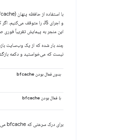
این منجر به پیمایش تقریباً فوری ص
چند بار شده که از یک وب‌سایت بازد
نیست که می‌خواستید و دکمه بازگشت را زده‌اید؟ در آن لحظه، bfcache می‌تو
بدون
فعال بودن bfcache
با
فعال بودن bfcache
برای درک سرعتی که bfcache می‌تواند برای ناوبری به ارمغان بیاورد، این ویدیو از نحوه‌ی عملکرد آن را تماشا کنید: