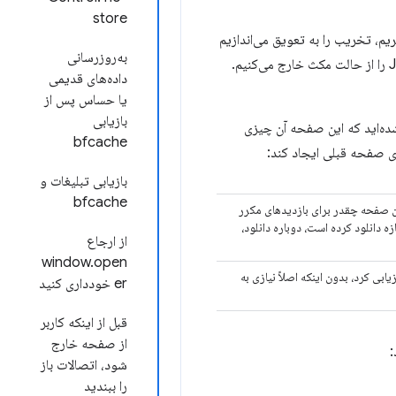
store
حه، آن را از بین ببریم، تخریب را به تعویق می‌اندازیم
به‌روزرسانی
و اجرای JS را متوقف می‌کنیم. اگر کاربر به زودی به عقب برگردد، صفحه را دوباره قابل مشاهده می‌کنیم و اجرای JS را از حالت مکث خارج می‌کنیم.
داده‌های قدیمی
یا حساس پس از
بازیابی
شده‌اید که این صفحه آن چیزی
bfcache
بازیابی تبلیغات و
bfcache
ن صفحه چقدر برای بازدیدهای مکرر
دانلود کرده است، دوباره دانلود،
از ارجاع
window.open
بی کرد، بدون اینکه اصلاً نیازی به
er خودداری کنید
قبل از اینکه کاربر
از صفحه خارج
شود، اتصالات باز
را ببندید