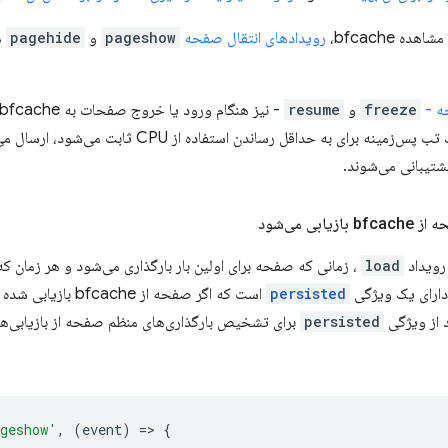
 bfcache،
رویدادهای انتقال صفحه
pageshow
و
pagehide
ه
ه -
freeze
و
resume
دیگر، به عنوان مثال، هنگامی که یک تب پس‌زمینه برای به حداقل
ی می‌شود
ویداد
load
ارای یک ویژگی
persisted
است که اگر صفحه از bfcache بازیابی شده باشد، مقدار آن
 از ویژگی
persisted
geshow'
,
(
event
)
=
>
{