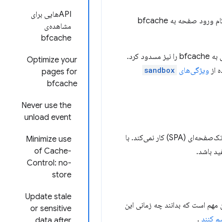
APIهایی برای
با این حال، هنگامی که فریم اصلی از bfcache بازیابی می‌شود، iframe های جاسازی شده به همان شکلی که هنگام ورود صفحه به bfcache
مشاهده‌ی
bfcache
اگر یک iframe تعبیه‌شده از APIهایی استفاده کند که این قابلیت را مسدود می‌کنند، می‌توان دسترسی فریم اصلی به bfcache را نیز مسدود کرد.
Optimize your
ه از
ویژگی‌های
sandbox
pages for
bfcache
Never use the
unload event
از آنجایی که bfcache با ناوبری‌های مدیریت‌شده توسط مرورگر کار می‌کند، برای «ناوبری‌های نرم» در یک برنامه تک‌صفحه‌ای (SPA) کار نمی‌کند. با
Minimize use
of Cache-
Control: no-
store
Update stale
دگان مهم است که بدانند چه زمانی این
or sensitive
یم کنند
.
data after