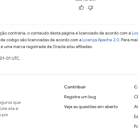
ção contrária, o conteúdo desta página é licenciado de acordo com a
Lic
s de código são licenciadas de acordo com a
Licença Apache 2.0
. Para mai
 é uma marca registrada da Oracle e/ou afiliadas.
-01-01 UTC.
Contribuir
C
Registre um bug
C
seguros que
Veja as questões em aberto
A
ste site é
o por
E
P