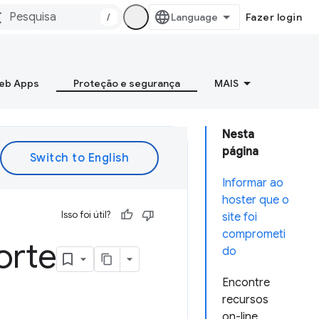
/
Fazer login
Web Apps
Proteção e segurança
MAIS
Nesta
página
Informar ao
hoster que o
Isso foi útil?
site foi
comprometi
orte
do
Encontre
recursos
on-line