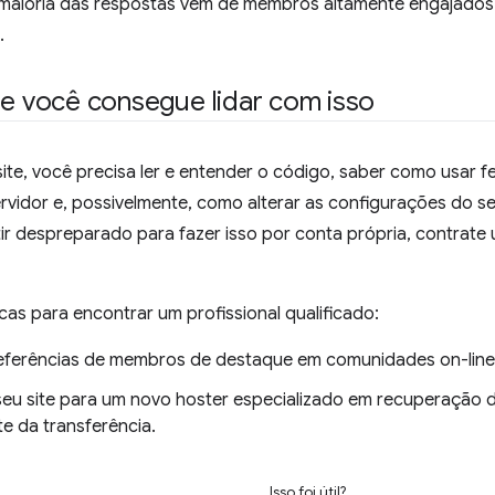
 maioria das respostas vem de membros altamente engajado
.
se você consegue lidar com isso
 site, você precisa ler e entender o código, saber como usar f
vidor e, possivelmente, como alterar as configurações do se
ir despreparado para fazer isso por conta própria, contrate u
cas para encontrar um profissional qualificado:
eferências de membros de destaque em comunidades on-lin
 seu site para um novo hoster especializado em recuperação d
e da transferência.
Isso foi útil?