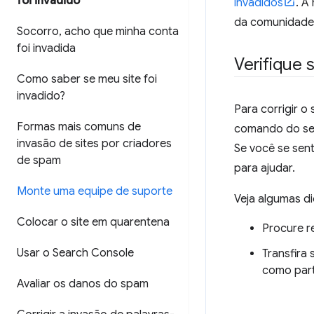
foi invadido
invadidos
. A
da comunidade
Socorro
,
acho que minha conta
foi invadida
Verifique 
Como saber se meu site foi
invadido?
Para corrigir o
Formas mais comuns de
comando do ser
invasão de sites por criadores
Se você se sent
de spam
para ajudar.
Monte uma equipe de suporte
Veja algumas di
Colocar o site em quarentena
Procure r
Usar o Search Console
Transfira
como part
Avaliar os danos do spam