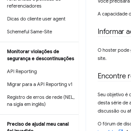
Você precisará 
referenciadores
A capacidade d
Dicas do cliente user agent
Informar a
Schemeful Same-Site
O hoster pode g
Monitorar violações de
site.
segurança e descontinuações
API Reporting
Encontre r
Migrar para a API Reporting v1
Seu objetivo é
Registro de erros de rede (NEL
,
desta série de 
na sigla em inglês)
discussão ou a
O fórum de di
Preciso de ajuda! meu canal