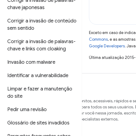
Corrigir a invasão de palavras-
chave japonesas
Corrigir a invasão de conteúdo
sem sentido
Exceto em caso de indica
Commons
, e as amostra
Corrigir a invasão de palavras-
Google Developers
. Java
chave e links com cloaking
Última atualização 2015
Invasão com malware
Identificar a vulnerabilidade
Limpar e fazer a manutenção
do site
Queremos ajudar você a criar sites bonitos, acessíveis, rápidos e 
funcionem em vários navegadores e para todos os seus usuários. E
Pedir uma revisão
nossa central de conteúdo para ajudar você nessa jornada, escrit
membros da equipe do Chrome e especialistas externos.
Glossário de sites invadidos