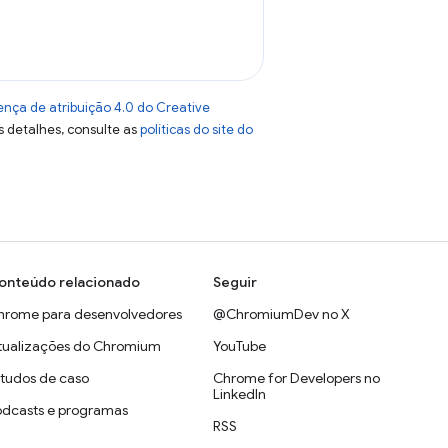
ença de atribuição 4.0 do Creative
s detalhes, consulte as
políticas do site do
onteúdo relacionado
Seguir
hrome para desenvolvedores
@ChromiumDev no X
tualizações do Chromium
YouTube
studos de caso
Chrome for Developers no
LinkedIn
odcasts e programas
RSS