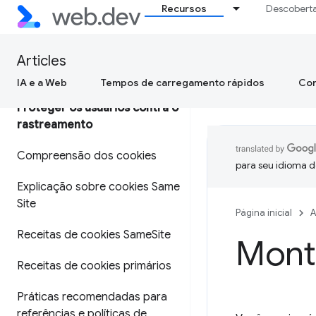
Recursos
Descobert
Hospede com segurança
dados do usuário em
Articles
aplicativos da Web modernos
IA e a Web
Tempos de carregamento rápidos
Con
Proteger os usuários contra o
rastreamento
Compreensão dos cookies
para seu idioma d
Explicação sobre cookies Same
Site
Página inicial
A
Receitas de cookies Same
Site
Mont
Receitas de cookies primários
Práticas recomendadas para
referências e políticas de