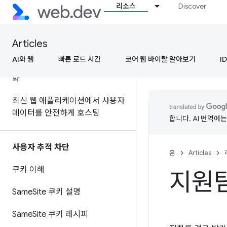
리소스
Discover
신뢰할 수 있는 유형으로 DOM 기
반 교차 사이트 스크립팅 취약점 방
지
Articles
엄격한 콘텐츠 보안 정책 (CSP)으
AI와 웹
빠른 로드 시간
코어 웹 바이탈 알아보기
ID
로 교차 사이트 스크립팅 (XSS) 완
화
최신 웹 애플리케이션에서 사용자
데이터를 안전하게 호스팅
합니다. AI 번역에
사용자 추적 차단
홈
Articles
쿠키 이해
지원
Same
Site 쿠키 설명
Same
Site 쿠키 레시피