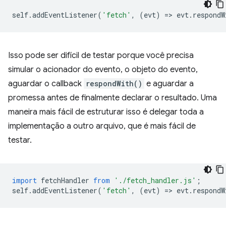
self
.
addEventListener
(
'fetch'
,
(
evt
)
=
>
evt
.
respondW
Isso pode ser difícil de testar porque você precisa
simular o acionador do evento, o objeto do evento,
aguardar o callback
respondWith()
e aguardar a
promessa antes de finalmente declarar o resultado. Uma
maneira mais fácil de estruturar isso é delegar toda a
implementação a outro arquivo, que é mais fácil de
testar.
import
fetchHandler
from
'./fetch_handler.js'
;
self
.
addEventListener
(
'fetch'
,
(
evt
)
=
>
evt
.
respondW