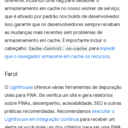
diferente, incluindo uma flag para desativar o
armazenamento em cache no nosso worker de serviço,
que é ativado por padrão nos builds de desenvolvedor.
Isso garante que os desenvolvedores sempre recebam
as mudanças mais recentes sem problemas de
armazenamento em cache. É importante incluir o
cabeçalho
Cache-Control: no-cache
para
impedir
que o navegador armazene em cache os recursos
.
Farol
O
Lighthouse
oferece várias ferramentas de depuração
úteis para PWA. Ele verifica um site e gera relatórios
sobre PWAs, desempenho, acessibilidade, SEO e outras
práticas recomendadas. Recomendamos
executar o
Lighthouse em integração contínua
para receber um
alerta se você violar um dos critérios para ser uma PWA.