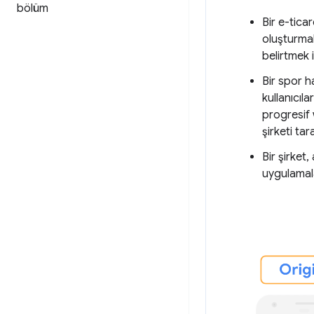
bölüm
Bir e-tica
oluşturmak
belirtmek i
Bir spor h
kullanıcıla
progresif 
şirketi ta
Bir şirket
uygulamala