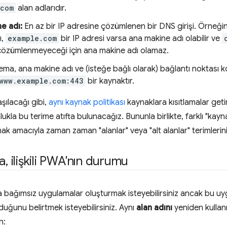
.com
alan adlarıdır.
e adı:
En az bir IP adresine çözümlenen bir DNS girişi. Örneği
ı,
example.com
bir IP adresi varsa ana makine adı olabilir ve
çözümlenmeyeceği için ana makine adı olamaz.
ma, ana makine adı ve (isteğe bağlı olarak) bağlantı noktası
www.example.com:443
bir kaynaktır.
şılacağı gibi,
aynı kaynak politikası
kaynaklara kısıtlamalar geti
la bu terime atıfta bulunacağız. Bununla birlikte, farklı "kayna
ak amacıyla zaman zaman "alanlar" veya "alt alanlar" terimlerini
la
,
ilişkili PWA'nın durumu
 bağımsız uygulamalar oluşturmak isteyebilirsiniz ancak bu uy
duğunu belirtmek isteyebilirsiniz. Aynı
alan adını
yeniden kullanm
n: