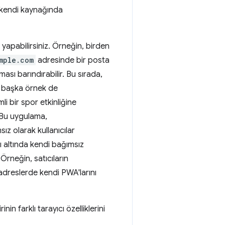
n kendi kaynağında
 yapabilirsiniz. Örneğin, birden
mple.com
adresinde bir posta
sı barındırabilir. Bu sırada,
r başka örnek de
i bir spor etkinliğine
 Bu uygulama,
ız olarak kullanıcılar
sı altında kendi bağımsız
Örneğin, satıcıların
adreslerde kendi PWA'larını
n farklı tarayıcı özelliklerini