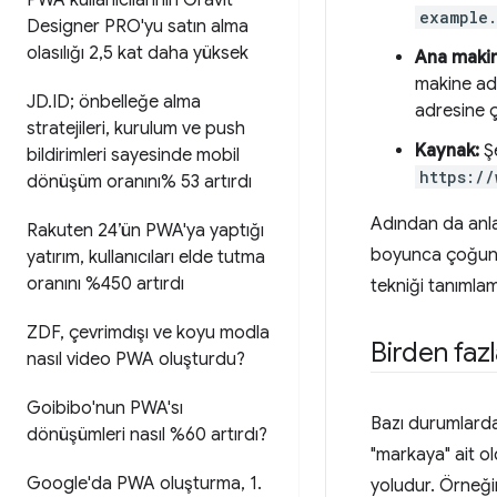
PWA kullanıcılarının Gravit
example
Designer PRO'yu satın alma
olasılığı 2
,
5 kat daha yüksek
Ana makin
makine ad
JD
.
ID; önbelleğe alma
adresine 
stratejileri
,
kurulum ve push
Kaynak:
Şe
bildirimleri sayesinde mobil
https://
dönüşüm oranını% 53 artırdı
Adından da anla
Rakuten 24’ün PWA'ya yaptığı
boyunca çoğunluk
yatırım
,
kullanıcıları elde tutma
oranını %450 artırdı
tekniği tanımlam
ZDF
,
çevrimdışı ve koyu modla
Birden faz
nasıl video PWA oluşturdu?
Goibibo'nun PWA'sı
Bazı durumlarda
dönüşümleri nasıl %60 artırdı?
"markaya" ait ol
Google'da PWA oluşturma
,
1
.
yoludur. Örneği