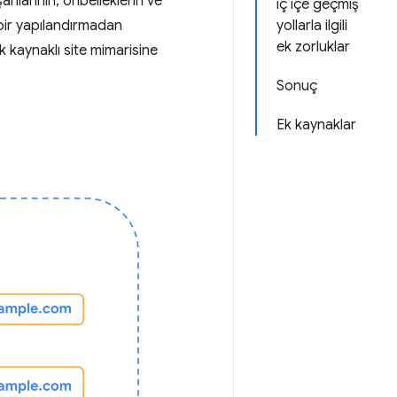
anlarının, önbelleklerin ve
iç içe geçmiş
r bir yapılandırmadan
yollarla ilgili
ek zorluklar
 kaynaklı site mimarisine
Sonuç
Ek kaynaklar