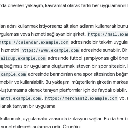
rda önerilen yaklaşım, kavramsal olarak farklı her uygulamanı
n adını kullanmak istiyorsanız alt alan adlarını kullanarak bunu
ygulaması veya hizmeti sağlayan bir şirket,
https://mail.exa
https://calendar.example.com
adresinde bir takvim uygulama
 hizmetini
https://www.example.com
adresinde sunabilir. Bi
ballcup.example.com
adresinde futbol şampiyonası gibi öneml
ş bağımsız bir uygulama oluşturmak isteyen bir spor sitesidir.
example.com
adresinde barındırılan ana spor sitesinden bağıms
nebilir ve kullanılabilir. Bu yaklaşım, müşterilerin şirketin marka
luşturmasına olanak tanıyan platformlar için de faydalı olabilir. 
hant1.example.com
,
https://merchant2.example.com
vb. 
lanak tanıyan bir uygulama.
 kullanmak, uygulamalar arasında izolasyon sağlar. Bu da her birini
 yönetebileceği anlamına gelir. Örneğin: