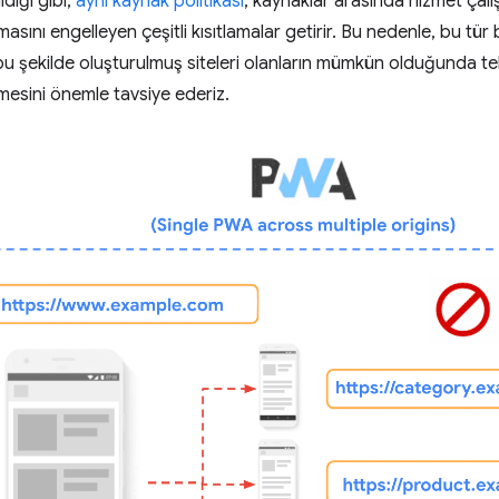
ldiği gibi,
aynı kaynak politikası
, kaynaklar arasında hizmet çalış
ılmasını engelleyen çeşitli kısıtlamalar getirir. Bu nedenle, bu tü
bu şekilde oluşturulmuş siteleri olanların mümkün olduğunda tek
esini önemle tavsiye ederiz.