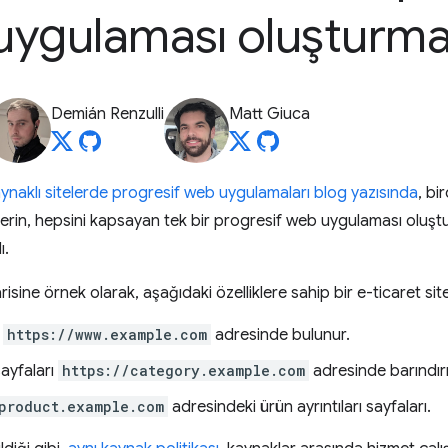
uygulaması oluşturm
Demián Renzulli
Matt Giuca
ynaklı sitelerde progresif web uygulamaları blog yazısında
, bi
lerin, hepsini kapsayan tek bir progresif web uygulaması oluştu
ı.
isine örnek olarak, aşağıdaki özelliklere sahip bir e-ticaret sitesi
a
https://www.example.com
adresinde bulunur.
ayfaları
https://category.example.com
adresinde barındırıl
product.example.com
adresindeki ürün ayrıntıları sayfaları.