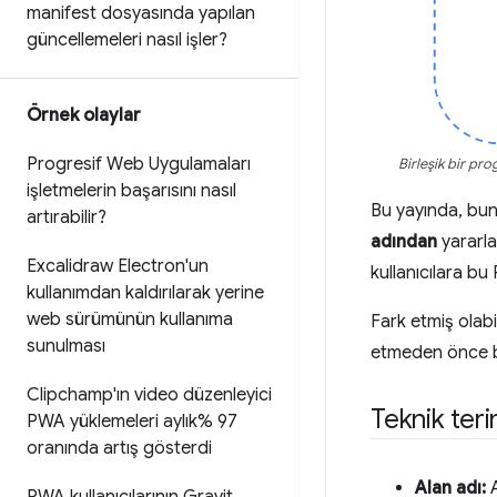
manifest dosyasında yapılan
güncellemeleri nasıl işler?
Örnek olaylar
Progresif Web Uygulamaları
Birleşik bir pro
işletmelerin başarısını nasıl
Bu yayında, bun
artırabilir?
adından
yararl
Excalidraw Electron'un
kullanıcılara bu
kullanımdan kaldırılarak yerine
web sürümünün kullanıma
Fark etmiş olabil
sunulması
etmeden önce bu
Clipchamp'ın video düzenleyici
Teknik teri
PWA yüklemeleri aylık% 97
oranında artış gösterdi
Alan adı:
A