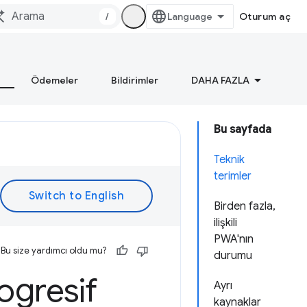
/
Oturum aç
Ödemeler
Bildirimler
DAHA FAZLA
Bu sayfada
Teknik
terimler
Birden fazla,
ilişkili
PWA'nın
Bu size yardımcı oldu mu?
durumu
ogresif
Ayrı
kaynaklar