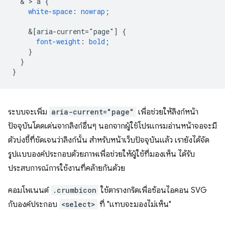
  & > 
a
{
white-space
:
nowrap
;
&
[aria-current="page"]
{
font-weight
:
bold
;
}
}
}
ระบบจะเพิ่ม
aria-current="page"
เพื่อช่วยให้ลิงก์หน้า
ปัจจุบันโดดเด่นจากลิงก์อื่นๆ นอกจากผู้ใช้โปรแกรมอ่านหน้าจอจะมี
ตัวบ่งชี้ที่ชัดเจนว่าลิงก์นั้น สำหรับหน้าเว็บปัจจุบันแล้ว เรายังได้จัด
รูปแบบองค์ประกอบด้วยภาพเพื่อช่วยให้ผู้ใช้ที่มองเห็น ได้รับ
ประสบการณ์การใช้งานที่คล้ายกันด้วย
คอมโพเนนต์
.crumbicon
ใช้ตารางกริดเพื่อซ้อนไอคอน SVG
กับองค์ประกอบ
<select>
ที่ "แทบจะมองไม่เห็น"