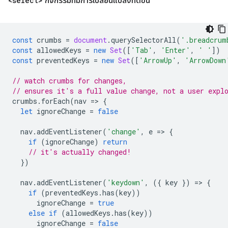
<select>
กิจกรรมที่มีการเปลี่ยนแปลงที่ดีขึ้น
const
crumbs
=
document
.
querySelectorAll
(
'.breadcrum
const
allowedKeys
=
new
Set
([
'Tab'
,
'Enter'
,
' '
])
const
preventedKeys
=
new
Set
([
'ArrowUp'
,
'ArrowDown
// watch crumbs for changes,
// ensures it's a full value change, not a user expl
crumbs
.
forEach
(
nav
=
>
{
let
ignoreChange
=
false
nav
.
addEventListener
(
'change'
,
e
=
>
{
if
(
ignoreChange
)
return
// it's actually changed!
})
nav
.
addEventListener
(
'keydown'
,
({
key
})
=
>
{
if
(
preventedKeys
.
has
(
key
))
ignoreChange
=
true
else
if
(
allowedKeys
.
has
(
key
))
ignoreChange
=
false