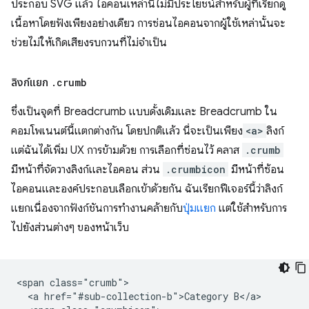
ประกอบ SVG แล้ว ไอคอนเหล่านี้ไม่มีประโยชน์สำหรับผู้ที่เรียกดู
เนื้อหาโดยฟังเพียงอย่างเดียว การซ่อนไอคอนจากผู้ใช้เหล่านั้นจะ
ช่วยไม่ให้เกิดเสียงรบกวนที่ไม่จำเป็น
ลิงก์แยก
.
crumb
ซึ่งเป็นจุดที่ Breadcrumb แบบดั้งเดิมและ Breadcrumb ใน
คอมโพเนนต์นี้แตกต่างกัน โดยปกติแล้ว นี่จะเป็นเพียง
<a>
ลิงก์
แต่ฉันได้เพิ่ม UX การข้ามด้วย การเลือกที่ซ่อนไว้ คลาส
.crumb
มีหน้าที่จัดวางลิงก์และไอคอน ส่วน
.crumbicon
มีหน้าที่ซ้อน
ไอคอนและองค์ประกอบเลือกเข้าด้วยกัน ฉันเรียกฟีเจอร์นี้ว่าลิงก์
แยกเนื่องจากฟังก์ชันการทำงานคล้ายกับ
ปุ่มแยก
แต่ใช้สำหรับการ
ไปยังส่วนต่างๆ ของหน้าเว็บ
<span class="crumb">

  <a href="#sub-collection-b">Category B</a>
