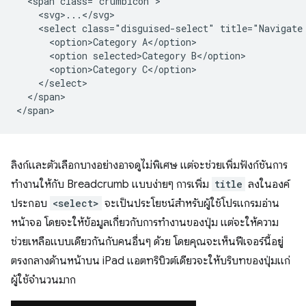
  <span class="crumbicon">

    <svg>...</svg>

    <select class="disguised-select" title="Navigate 
      <option>Category A</option>

      <option selected>Category B</option>

      <option>Category C</option>

    </select>

  </span>

ลิงก์และตัวเลือกบางอย่างอาจดูไม่พิเศษ แต่จะช่วยเพิ่มฟังก์ชันการ
ทำงานให้กับ Breadcrumb แบบง่ายๆ การเพิ่ม
title
ลงในองค์
ประกอบ
<select>
จะเป็นประโยชน์สำหรับผู้ใช้โปรแกรมอ่าน
หน้าจอ โดยจะให้ข้อมูลเกี่ยวกับการทำงานของปุ่ม แต่จะให้ความ
ช่วยเหลือแบบเดียวกันกับคนอื่นๆ ด้วย โดยคุณจะเห็นฟีเจอร์นี้อยู่
ตรงกลางด้านหน้าบน iPad แอตทริบิวต์เดียวจะให้บริบทของปุ่มแก่
ผู้ใช้จำนวนมาก