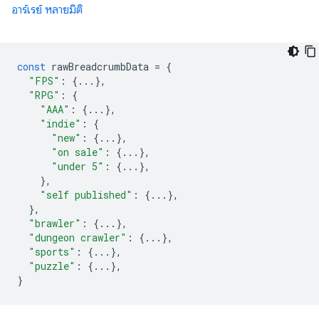
อาร์เรย์ หลายมิติ
const
rawBreadcrumbData
=
{
"FPS"
:
{...},
"RPG"
:
{
"AAA"
:
{...},
"indie"
:
{
"new"
:
{...},
"on sale"
:
{...},
"under 5"
:
{...},
},
"self published"
:
{...},
},
"brawler"
:
{...},
"dungeon crawler"
:
{...},
"sports"
:
{...},
"puzzle"
:
{...},
}