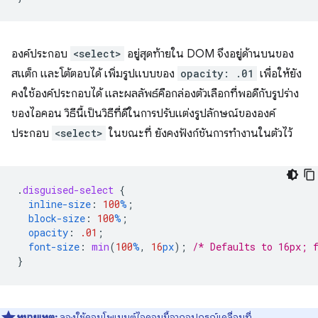
องค์ประกอบ
<select>
อยู่สุดท้ายใน DOM จึงอยู่ด้านบนของ
สแต็ก และโต้ตอบได้ เพิ่มรูปแบบของ
opacity: .01
เพื่อให้ยัง
คงใช้องค์ประกอบได้ และผลลัพธ์คือกล่องตัวเลือกที่พอดีกับรูปร่าง
ของไอคอน วิธีนี้เป็นวิธีที่ดีในการปรับแต่งรูปลักษณ์ขององค์
ประกอบ
<select>
ในขณะที่ ยังคงฟังก์ชันการทำงานในตัวไว้
.
disguised-select
{
inline-size
:
100
%
;
block-size
:
100
%
;
opacity
:
.01
;
font-size
:
min
(
100
%
,
16
px
);
/* Defaults to 16px; 
}
หมายเหตุ:
ลองใช้คอมโพเนนต์ไอคอนนี้จากอุปกรณ์เคลื่อนที่