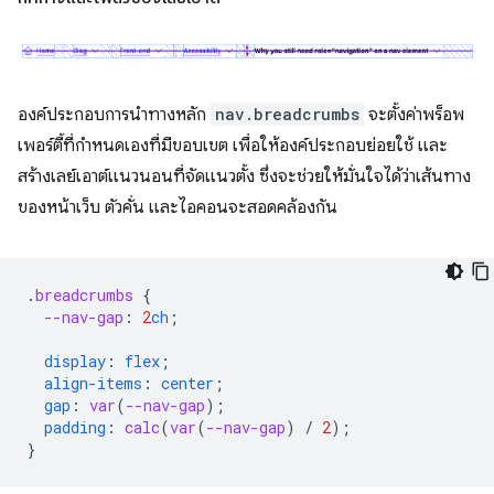
องค์ประกอบการนำทางหลัก
nav.breadcrumbs
จะตั้งค่าพร็อพ
เพอร์ตี้ที่กำหนดเองที่มีขอบเขต เพื่อให้องค์ประกอบย่อยใช้ และ
สร้างเลย์เอาต์แนวนอนที่จัดแนวตั้ง ซึ่งจะช่วยให้มั่นใจได้ว่าเส้นทาง
ของหน้าเว็บ ตัวคั่น และไอคอนจะสอดคล้องกัน
.
breadcrumbs
{
--nav-gap
:
2
ch
;
display
:
flex
;
align-items
:
center
;
gap
:
var
(
--nav-gap
);
padding
:
calc
(
var
(
--nav-gap
)
/
2
);
}