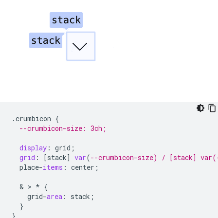
.
crumbicon
{
--crumbicon-size: 3ch;
display
:
grid
;
grid
:
[
stack
]
var
(
--crumbicon-size) / [stack] var(
place
-
items
:
center
;
  & > 
*
{
grid
-
area
:
stack
;
}
}