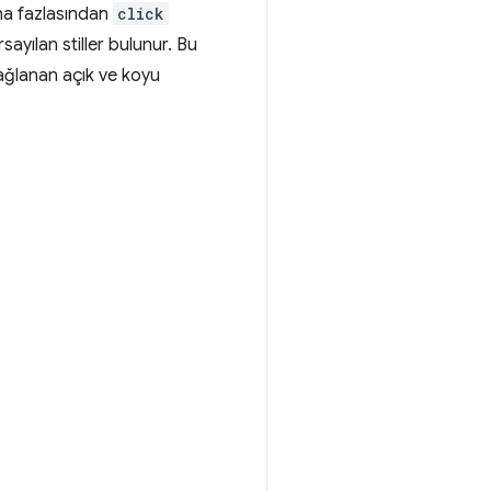
aha fazlasından
click
rsayılan stiller bulunur. Bu
sağlanan açık ve koyu