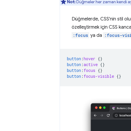
Not:
Düğmeler her zaman kendi ayrı
Düğmelerde, CSS'nin stil olu
özelleştirmek için CSS kanca
:focus
ya da
:focus-vis
button
:
hover
{}
button
:
active
{}
button
:
focus
{}
button
:
focus-visible
{}