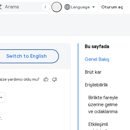
/
Oturum aç
Bu sayfada
Genel Bakış
Brüt kar
size yardımcı oldu mu?
Erişilebilirlik
Birlikte fareyle
üzerine gelme
ve odaklanma
.
Etkileşimli