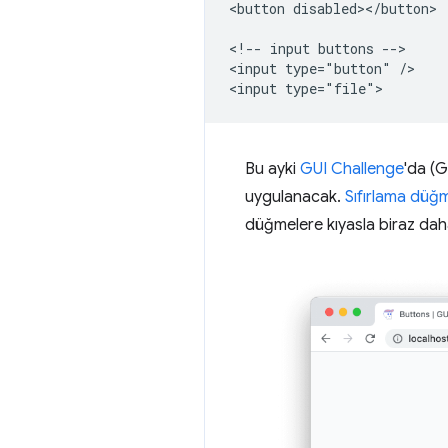
<button disabled></button>

<!-- input buttons -->

<input type="button" />

Bu ayki
GUI Challenge
'da (G
uygulanacak.
Sıfırlama düğm
düğmelere kıyasla biraz daha