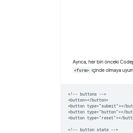
Ayrıca, her biri önceki Cod
<form>
içinde olmaya uyum
<!-- buttons -->

<button></button>

<button type="submit"></but
<button type="button"></butt
<button type="reset"></butto
<!-- button state -->
