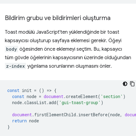
Bildirim grubu ve bildirimleri oluşturma
Toast modülü JavaScript'ten yüklendiğinde bir toast
kapsayıcısı oluşturup sayfaya eklemesi gerekir. Öğeyi
body
öğesinden önce eklemeyi seçtim. Bu, kapsayıcı
tüm gövde öğelerinin kapsayıcısının üzerinde olduğundan
z-index
yığınlama sorunlarının oluşmasını önler.
const
init
=
()
=
>
{
const
node
=
document
.
createElement
(
'section'
)
node
.
classList
.
add
(
'gui-toast-group'
)
document
.
firstElementChild
.
insertBefore
(
node
,
docu
return
node
}