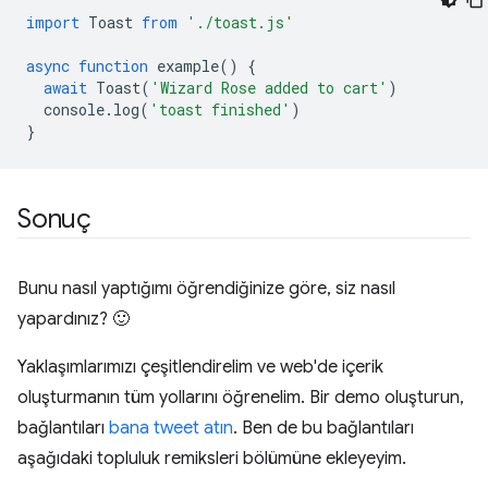
import
Toast
from
'./toast.js'
async
function
example
()
{
await
Toast
(
'Wizard Rose added to cart'
)
console
.
log
(
'toast finished'
)
}
Sonuç
Bunu nasıl yaptığımı öğrendiğinize göre, siz nasıl
yapardınız? 🙂
Yaklaşımlarımızı çeşitlendirelim ve web'de içerik
oluşturmanın tüm yollarını öğrenelim. Bir demo oluşturun,
bağlantıları
bana tweet atın
. Ben de bu bağlantıları
aşağıdaki topluluk remiksleri bölümüne ekleyeyim.