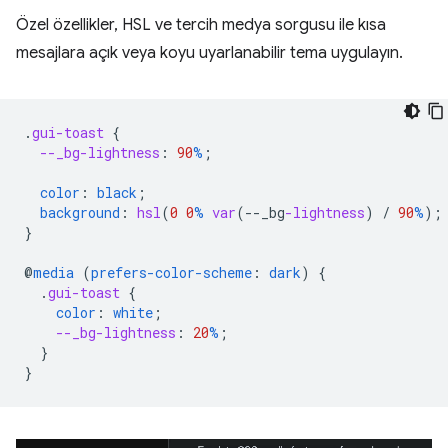
Özel özellikler, HSL ve tercih medya sorgusu ile kısa
mesajlara açık veya koyu uyarlanabilir tema uygulayın.
.
gui-toast
{
--_bg-lightness
:
90
%
;
color
:
black
;
background
:
hsl
(
0
0
%
var
(
--
_bg
-lightness
)
/
90
%
);
}
@
media
(
prefers-color-scheme
:
dark
)
{
.
gui-toast
{
color
:
white
;
--_bg-lightness
:
20
%
;
}
}