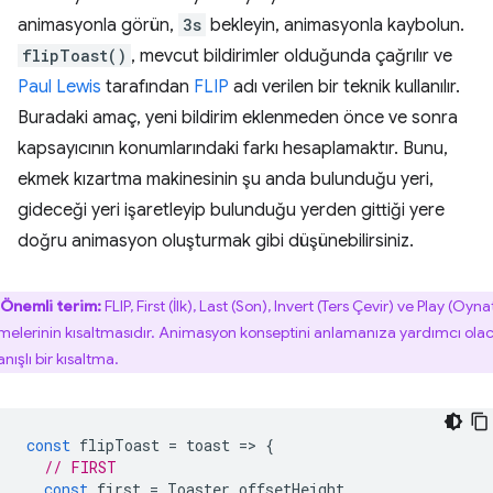
animasyonla görün,
3s
bekleyin, animasyonla kaybolun.
flipToast()
, mevcut bildirimler olduğunda çağrılır ve
Paul Lewis
tarafından
FLIP
adı verilen bir teknik kullanılır.
Buradaki amaç, yeni bildirim eklenmeden önce ve sonra
kapsayıcının konumlarındaki farkı hesaplamaktır. Bunu,
ekmek kızartma makinesinin şu anda bulunduğu yeri,
gideceği yeri işaretleyip bulunduğu yerden gittiği yere
doğru animasyon oluşturmak gibi düşünebilirsiniz.
Önemli terim:
FLIP, First (İlk), Last (Son), Invert (Ters Çevir) ve Play (Oyna
imelerinin kısaltmasıdır. Animasyon konseptini anlamanıza yardımcı ola
anışlı bir kısaltma.
const
flipToast
=
toast
=
>
{
// FIRST
const
first
=
Toaster
.
offsetHeight