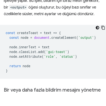
işleviyle yapılır. Bu işlev, bildirim için biraz metin gerektirir,
bir
<output>
öğesi oluşturur, bu öğeyi bazı sınıflar ve
özelliklerle süsler, metni ayarlar ve düğümü döndürür.
const
createToast
=
text
=
>
{
const
node
=
document
.
createElement
(
'output'
)
node
.
innerText
=
text
node
.
classList
.
add
(
'gui-toast'
)
node
.
setAttribute
(
'role'
,
'status'
)
return
node
}
Bir veya daha fazla bildirim mesajını yönetme