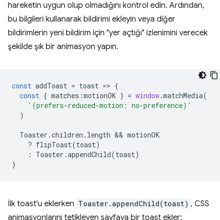
hareketin uygun olup olmadığını kontrol edin. Ardından,
bu bilgileri kullanarak bildirimi ekleyin veya diğer
bildirimlerin yeni bildirim için "yer açtığı" izlenimini verecek
şekilde şık bir animasyon yapın.
const
addToast
=
toast
=
>
{
const
{
matches
:
motionOK
}
=
window
.
matchMedia
(
'(prefers-reduced-motion: no-preference)'
)
Toaster
.
children
.
length
 && 
motionOK
?
flipToast
(
toast
)
:
Toaster
.
appendChild
(
toast
)
}
İlk toast'u eklerken
Toaster.appendChild(toast)
, CSS
animasyonlarını tetikleyen sayfaya bir toast ekler: