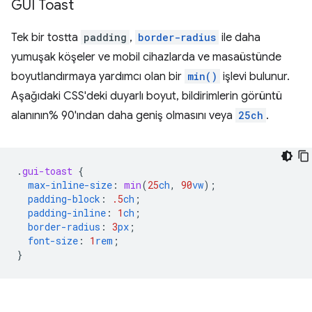
GUI Toast
Tek bir tostta
padding
,
border-radius
ile daha
yumuşak köşeler ve mobil cihazlarda ve masaüstünde
boyutlandırmaya yardımcı olan bir
min()
işlevi bulunur.
Aşağıdaki CSS'deki duyarlı boyut, bildirimlerin görüntü
alanının% 90'ından daha geniş olmasını veya
25ch
.
.
gui-toast
{
max-inline-size
:
min
(
25
ch
,
90
vw
);
padding-block
:
.5
ch
;
padding-inline
:
1
ch
;
border-radius
:
3
px
;
font-size
:
1
rem
;
}