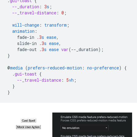
.
gui-toast
{
--_duration
:
3
s
;
--_travel-distance
:
0
;
will-change
:
transform
;
animation
:
fade-in
.3
s
ease
,
slide-in
.3
s
ease
,
fade-out
.3
s
ease
var
(
--
_duration
);
}
@
media
(
prefers-reduced-motion
:
no-preference
)
{
.
gui-toast
{
--_travel-distance
:
5
vh
;
}
}