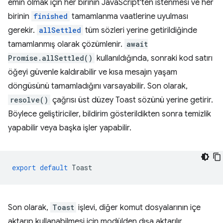
emin olmak için her birinin JavaScript'ten istenmesi ve her
birinin
finished
tamamlanma vaatlerine uyulması
gerekir.
allSettled
tüm sözleri yerine getirildiğinde
tamamlanmış olarak çözümlenir.
await
Promise.allSettled()
kullanıldığında, sonraki kod satırı
öğeyi güvenle kaldırabilir ve kısa mesajın yaşam
döngüsünü tamamladığını varsayabilir. Son olarak,
resolve()
çağrısı üst düzey Toast sözünü yerine getirir.
Böylece geliştiriciler, bildirim gösterildikten sonra temizlik
yapabilir veya başka işler yapabilir.
export
default
Toast
Son olarak,
Toast
işlevi, diğer komut dosyalarının içe
aktarıp kullanabilmesi için modülden dışa aktarılır.