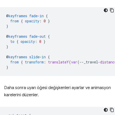
@
keyframes
fade-in
{
from
{
opacity
:
0
}
}
@
keyframes
fade-out
{
to
{
opacity
:
0
}
}
@
keyframes
slide-in
{
from
{
transform
:
translateY
(
var
(
--
_travel
-distanc
}
Daha sonra uyarı öğesi değişkenleri ayarlar ve animasyon
karelerini düzenler.