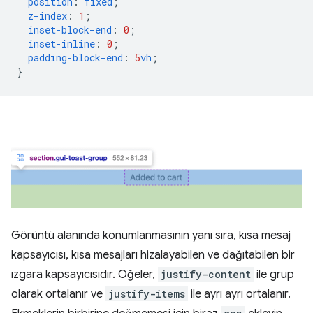
position
:
fixed
;
z-index
:
1
;
inset-block-end
:
0
;
inset-inline
:
0
;
padding-block-end
:
5
vh
;
}
Görüntü alanında konumlanmasının yanı sıra, kısa mesaj
kapsayıcısı, kısa mesajları hizalayabilen ve dağıtabilen bir
ızgara kapsayıcısıdır. Öğeler,
justify-content
ile grup
olarak ortalanır ve
justify-items
ile ayrı ayrı ortalanır.