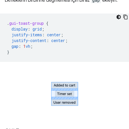
Ekmeklerin birbirine değmemesi için biraz
gap
ekleyin.
.
gui-toast-group
{
display
:
grid
;
justify-items
:
center
;
justify-content
:
center
;
gap
:
1
vh
;
}