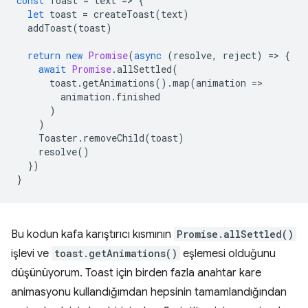
const
Toast
=
text
=
>
{
let
toast
=
createToast
(
text
)
addToast
(
toast
)
return
new
Promise
(
async
(
resolve
,
reject
)
=
>
{
await
Promise
.
allSettled
(
toast
.
getAnimations
().
map
(
animation
=
>
animation
.
finished
)
)
Toaster
.
removeChild
(
toast
)
resolve
()
})
}
Bu kodun kafa karıştırıcı kısmının
Promise.allSettled()
işlevi ve
toast.getAnimations()
eşlemesi olduğunu
düşünüyorum. Toast için birden fazla anahtar kare
animasyonu kullandığımdan hepsinin tamamlandığından