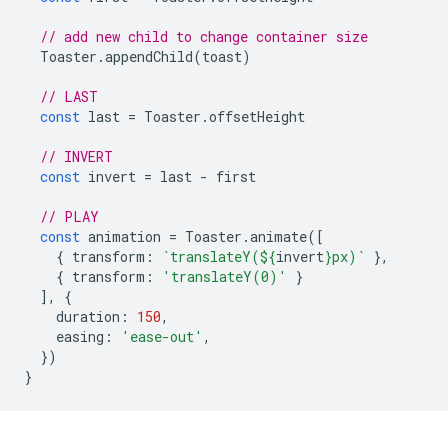
// add new child to change container size
Toaster
.
appendChild
(
toast
)
// LAST
const
last
=
Toaster
.
offsetHeight
// INVERT
const
invert
=
last
-
first
// PLAY
const
animation
=
Toaster
.
animate
([
{
transform
:
`translateY(
${
invert
}
px)`
},
{
transform
:
'translateY(0)'
}
],
{
duration
:
150
,
easing
:
'ease-out'
,
})
}