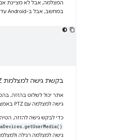
במחשב, אבל ב-Android עדיין יש תמיכה רק בזום.
בקשת גישה למצלמת PTZ
גישה למצלמה עם PTZ באמצעות בקשה.
כדי לבקש גישה להזזה, הטיה ושינוי מרחק תצוגה 
iaDevices.getUserMedia()
גישה למצלמה רגילה ולמצלמה עם