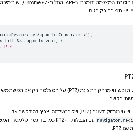
mediaDevices
.
getSupportedConstraints
();
s
.
tilt
 && 
supports
.
zoom
)
{
a PTZ.
אתר יכול לשלוט בהזזה, בהטיה ובשינוי מרחק התצוגה (PTZ) ש
(PTZ) של המצלמה, צריך להתקשר אל
navigator.med
עם הגבלות ה-PTZ כמו בדוגמה ש
 PTZ.