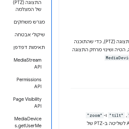
התצוגה (PTZ)
של המצלמה
מגרש משחקים
שיקולי אבטחה
פתרונות לשיחות ועידה בווידאו בחדרים כוללים מצלמות עם יכולות הזזה, הטיה ושינוי מרחק התצוגה (PTZ), כדי שהתוכנה
תאימות דפדפן
 מגרסה 87 של Chrome, התכונות של הזזה, הטיה ושינוי מרחק התצוגה
MediaDevi
MediaStream
API
Permissions
API
Page Visibility
API
,
"tilt"
ו-
"zoom"
MediaDevice
מציינת שהדפדפן תומך ב-API לשליטה ב-PTZ של
s.getUserMe