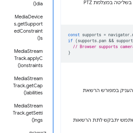
המצלמה, אבל לא מציינת אם חומרת המצלמה תומכת ב-API. החל מ-Chrome 87, יש תמיכה בשליטה במצלמת PTZ
dia()
MediaDevice
s.getSupport
edConstraint
const
supports
=
navigator
.
s()
if
(
supports
.
pan
 && 
support
// Browser supports camer
MediaStream
}
Track.applyC
onstraints()
MediaStream
Track.getCap
ל המצלמה רק אם המשתמש העניק במפורש הרשאת
abilities()
MediaStream
Track.getSetti
למטה. המשתמש יתבקש לתת הרשאות
ngs()