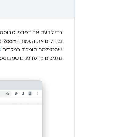
כדי לדעת אם דפדפן מבוסס Chromium תומך ב-PTZ למצלמה, עוברים לדף הפנימ
שהמצלמה תומכת בפקדים
C
נתמכים בדפדפנים שמבוססים על ium