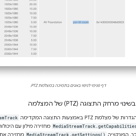
דף פנימי לניפוי באגים בתמיכה במצלמת PTZ.
י מרחק התצוגה (PTZ) של המצלמה
 PTZ באמצעות התצוגה המקדימה
amTrack
MediaStreamTrack.getCapabilitie
מחזירה מילון עם היכולו
ך, הפונקציה
MediaStreamTrack.getSettings()
מחזירה את 