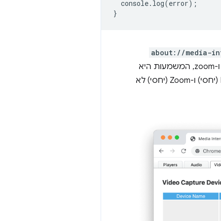
console
.
log
(
error
);
}
about://media-in
ובודקים את העמודה Pan-Tilt-Zoom בכרטיסייה Video Capture. אם מופיעים הערכים pan tilt ו-zoom, המשמעות היא
‏ PanTilt (Absolute) ו-Zoom (Absolute). פקדי ה-UVC ‏PanTilt (יחסי) ו-Zoom (יחסי) לא