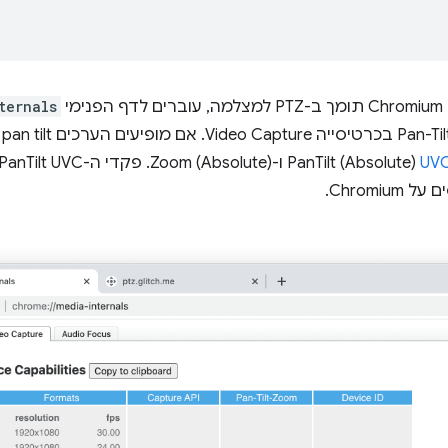
י
ternals
UV
Chrom.