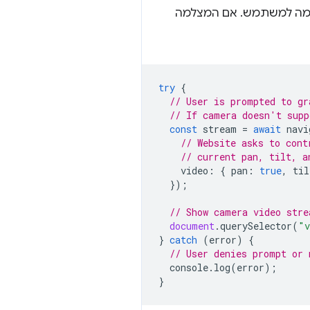
מה למשתמש. אם המצלמה
try
{
// User is prompted to gr
// If camera doesn't supp
const
stream
=
await
navi
// Website asks to cont
// current pan, tilt, a
video
:
{
pan
:
true
,
til
});
// Show camera video stre
document
.
querySelector
(
"v
}
catch
(
error
)
{
// User denies prompt or 
console
.
log
(
error
);
}