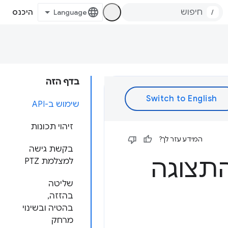
/
היכנס
בדף הזה
שימוש ב-API
זיהוי תכונות
המידע עזר לך?
בקשת גישה
תצוגה
למצלמת PTZ
שליטה
בהזזה,
בהטיה ובשינוי
מרחק