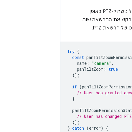
אם ניתנה בעבר הרשאת גישה למצלמה, במיוחד אם היא לא כוללת גישה ל-PTZ, היא לא תכלול גישה ל-PTZ באופן
תהיה זמינה. זה נכון גם אם המצלמה עצמה תומכת ב-PTZ. צריך לבקש את ההרשאה שוב.
של הרשאת PTZ.
try
{
const
panTiltZoomPermissi
name
:
"camera"
,
panTiltZoom
:
true
});
if
(
panTiltZoomPermissio
// User has granted acc
}
panTiltZoomPermissionSta
// User has changed PTZ
});
}
catch
(
error
)
{