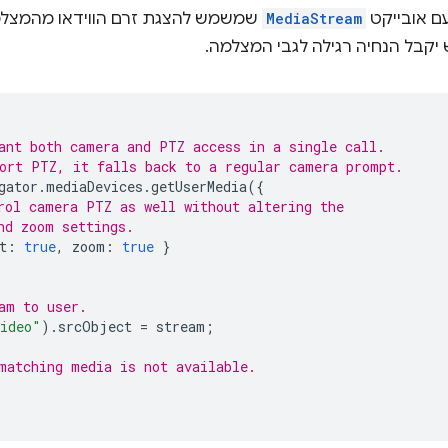
 אובייקט
MediaStream
שמשמש להצגת זרם הווידאו מהמצל
ant both camera and PTZ access in a single call.
ort PTZ, it falls back to a regular camera prompt.
gator
.
mediaDevices
.
getUserMedia
({
rol camera PTZ as well without altering the
nd zoom settings.
t
:
true
,
zoom
:
true
}
am to user.
ideo"
).
srcObject
=
stream
;
matching media is not available.