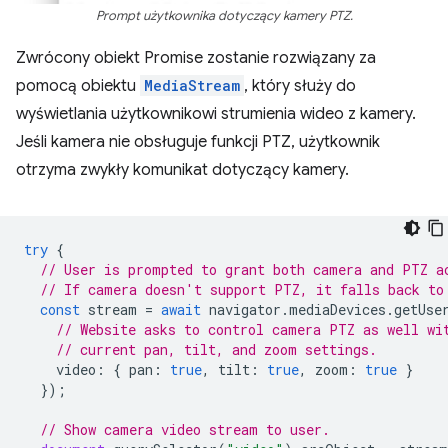
Prompt użytkownika dotyczący kamery PTZ.
Zwrócony obiekt Promise zostanie rozwiązany za
pomocą obiektu
MediaStream
, który służy do
wyświetlania użytkownikowi strumienia wideo z kamery.
Jeśli kamera nie obsługuje funkcji PTZ, użytkownik
otrzyma zwykły komunikat dotyczący kamery.
try
{
// User is prompted to grant both camera and PTZ a
// If camera doesn't support PTZ, it falls back to
const
stream
=
await
navigator
.
mediaDevices
.
getUse
// Website asks to control camera PTZ as well wi
// current pan, tilt, and zoom settings.
video
:
{
pan
:
true
,
tilt
:
true
,
zoom
:
true
}
});
// Show camera video stream to user.