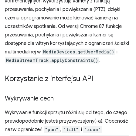
konferencyjnych wykorzystują kamery z funkcją
przesuwania, pochylania i powiększania (PTZ), dzięki
czemu oprogramowanie może kierować kamerę na
uczestników spotkania. Od wersji Chrome 87 funkcje
przesuwania, pochylania i powiększania kamer są
dostępne dla witryn korzystających z ograniczeń ścieżki
multimedialnej w
MediaDevices.getUserMedia()
i
MediaStreamTrack.applyConstraints()
.
Korzystanie z interfejsu API
Wykrywanie cech
Wykrywanie funkcji sprzętu różni się od tego, do czego
prawdopodobnie jesteś przyzwyczajony(-a). Obecność
nazw ograniczeń
"pan"
,
"tilt"
i
"zoom"