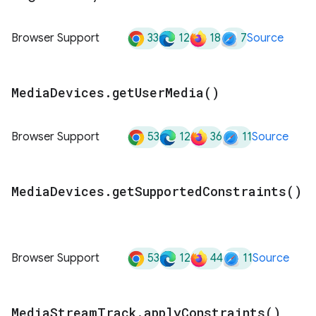
33
12
18
7
Browser Support
Source
Media
Devices
.
get
User
Media(
)
53
12
36
11
Browser Support
Source
Media
Devices
.
get
Supported
Constraints(
)
53
12
44
11
Browser Support
Source
Media
Stream
Track
.
apply
Constraints(
)