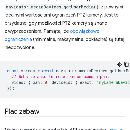
navigator.mediaDevices.getUserMedia()
z pewnymi
idealnymi wartościami ograniczeń PTZ kamery. Jest to
przydatne, gdy możliwości PTZ kamery są znane
z wyprzedzeniem. Pamiętaj, że
obowiązkowe
ograniczenia
(minimalne, maksymalne, dokładne) są tutaj
niedozwolone.
const
stream
=
await
navigator
.
mediaDevices
.
getUserM
// Website asks to reset known camera pan.
video
:
{
pan
:
0
,
deviceId
:
{
exact
:
"myCameraDevic
});
Plac zabaw