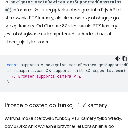
w
navigator.mediaDevices.getSupportedConstraint
s()
informuje, że przeglądarka obsługuje interfejs API do
sterowania PTZ kamery, ale nie mówi, czy obsługuje go
sprzęt kamery. Od Chrome 87 sterowanie PTZ kamery
jest obsługiwane na komputerach, a Android nadal
obsługuje tylko zoom.
const
supports
=
navigator
.
mediaDevices
.
getSupported
if
(
supports
.
pan
 && 
supports
.
tilt
 && 
supports
.
zoom
)
// Browser supports camera PTZ.
}
Prośba o dostęp do funkcji PTZ kamery
Witryna może sterować funkcją PTZ kamery tylko wtedy,
gdy użytkownik wyraźnie przyznał jej uprawnienia do