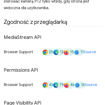
sterować kamerą PTZ tylko wtedy, gdy strona jest
widoczna dla użytkownika.
Zgodność z przeglądarką
Media
Stream API
55
12
15
11
Browser Support
Source
Permissions API
43
79
46
16
Browser Support
Source
Page Visibility API