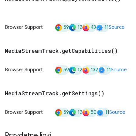
59
12
43
11
Browser Support
Source
Media
Stream
Track
.
get
Capabilities(
)
59
12
132
11
Browser Support
Source
Media
Stream
Track
.
get
Settings(
)
59
12
50
11
Browser Support
Source
Przydatne linki