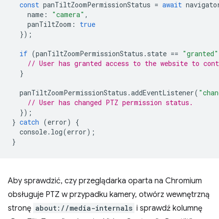
const
panTiltZoomPermissionStatus
=
await
navigato
name
:
"camera"
,
panTiltZoom
:
true
});
if
(
panTiltZoomPermissionStatus
.
state
==
"granted"
// User has granted access to the website to con
}
panTiltZoomPermissionStatus
.
addEventListener
(
"chan
// User has changed PTZ permission status.
});
}
catch
(
error
)
{
console
.
log
(
error
);
}
Aby sprawdzić, czy przeglądarka oparta na Chromium
obsługuje PTZ w przypadku kamery, otwórz wewnętrzną
stronę
about://media-internals
i sprawdź kolumnę