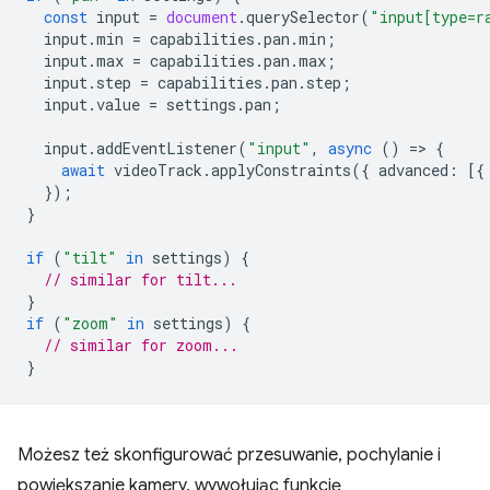
const
input
=
document
.
querySelector
(
"input[type=r
input
.
min
=
capabilities
.
pan
.
min
;
input
.
max
=
capabilities
.
pan
.
max
;
input
.
step
=
capabilities
.
pan
.
step
;
input
.
value
=
settings
.
pan
;
input
.
addEventListener
(
"input"
,
async
()
=
>
{
await
videoTrack
.
applyConstraints
({
advanced
:
[{
});
}
if
(
"tilt"
in
settings
)
{
// similar for tilt...
}
if
(
"zoom"
in
settings
)
{
// similar for zoom...
}
Możesz też skonfigurować przesuwanie, pochylanie i
powiększanie kamery, wywołując funkcję