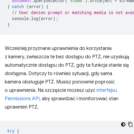
document
.
querySelector
(
"video"
).
srcObject
=
stream
}
catch
(
error
)
{
// User denies prompt or matching media is not ava
console
.
log
(
error
);
}
Wcześniej przyznane uprawnienia do korzystania
z kamery, zwłaszcza te bez dostępu do PTZ, nie uzyskują
automatycznie dostępu do PTZ, gdy ta funkcja stanie się
dostępna. Dotyczy to również sytuacji, gdy sama
kamera obsługuje PTZ. Musisz ponownie poprosić
o uprawnienia. Na szczęście możesz użyć
interfejsu
Permissions API
, aby sprawdzać i monitorować stan
uprawnień PTZ.
try
{