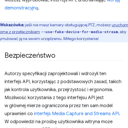
Możesz wypróbować interfejs API, uruchamiając
wersję
demonstracyjną
.
Wskazówka:
jeśli nie masz kamery obsługującej PTZ, możesz
uruchom
ome z przełącznikiem
, aby
--use-fake-device-for-media-stream
ymulować ją na swoim urządzeniu. Miłego korzystania!
Bezpieczeństwo
Autorzy specyfikacji zaprojektowali i wdrożyli ten
interfejs API, korzystając z podstawowych zasad, takich
jak kontrola użytkownika, przejrzystość i ergonomia.
Możliwość korzystania z tego interfejsu API jest
w głównej mierze ograniczona przez ten sam model
uprawnień co
interfejs Media Capture and Streams API
.
W odpowiedzi na prośbę użytkownika witryna może