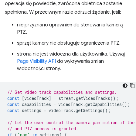
operacja się powiedzie, zwrócona obietnica zostanie
spełniona. W przeciwnym razie odrzuci żądanie, jeśli:
nie przyznano uprawnień do sterowania kamerą
PTZ.
sprzęt kamery nie obsługuje ograniczenia PTZ.
strona nie jest widoczna dla użytkownika. Używaj
Page Visibility API
do wykrywania zmian
widoczności strony.
// Get video track capabilities and settings.
const
[
videoTrack
]
=
stream
.
getVideoTracks
();
const
capabilities
=
videoTrack
.
getCapabilities
();
const
settings
=
videoTrack
.
getSettings
();
// Let the user control the camera pan motion if the
// and PTZ access is granted.
if
(
"pan"
in
settings
)
{