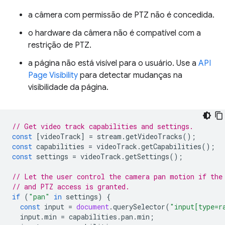
a câmera com permissão de PTZ não é concedida.
o hardware da câmera não é compatível com a
restrição de PTZ.
a página não está visível para o usuário. Use a
API
Page Visibility
para detectar mudanças na
visibilidade da página.
// Get video track capabilities and settings.
const
[
videoTrack
]
=
stream
.
getVideoTracks
();
const
capabilities
=
videoTrack
.
getCapabilities
();
const
settings
=
videoTrack
.
getSettings
();
// Let the user control the camera pan motion if the
// and PTZ access is granted.
if
(
"pan"
in
settings
)
{
const
input
=
document
.
querySelector
(
"input[type=r
input
.
min
=
capabilities
.
pan
.
min
;