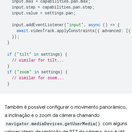
input
.
max
=
capabilities
.
pan
.
max
;
input
.
step
=
capabilities
.
pan
.
step
;
input
.
value
=
settings
.
pan
;
input
.
addEventListener
(
"input"
,
async
()
=
>
{
await
videoTrack
.
applyConstraints
({
advanced
:
[{
});
}
if
(
"tilt"
in
settings
)
{
// similar for tilt...
}
if
(
"zoom"
in
settings
)
{
// similar for zoom...
}
Também é possível configurar o movimento panorâmico,
a inclinação e o zoom da câmera chamando
navigator.mediaDevices.getUserMedia()
com alguns