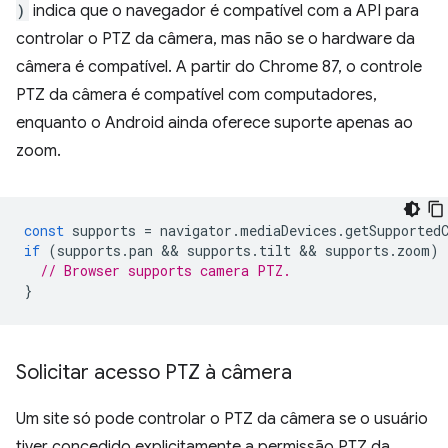
)
indica que o navegador é compatível com a API para
controlar o PTZ da câmera, mas não se o hardware da
câmera é compatível. A partir do Chrome 87, o controle
PTZ da câmera é compatível com computadores,
enquanto o Android ainda oferece suporte apenas ao
zoom.
const
supports
=
navigator
.
mediaDevices
.
getSupported
if
(
supports
.
pan
 && 
supports
.
tilt
 && 
supports
.
zoom
)
// Browser supports camera PTZ.
}
Solicitar acesso PTZ à câmera
Um site só pode controlar o PTZ da câmera se o usuário
tiver concedido explicitamente a permissão PTZ da