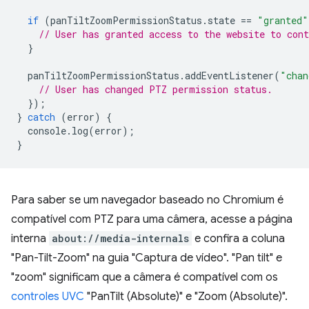
if
(
panTiltZoomPermissionStatus
.
state
==
"granted"
// User has granted access to the website to con
}
panTiltZoomPermissionStatus
.
addEventListener
(
"chan
// User has changed PTZ permission status.
});
}
catch
(
error
)
{
console
.
log
(
error
);
}
Para saber se um navegador baseado no Chromium é
compatível com PTZ para uma câmera, acesse a página
interna
about://media-internals
e confira a coluna
"Pan-Tilt-Zoom" na guia "Captura de vídeo". "Pan tilt" e
"zoom" significam que a câmera é compatível com os
controles UVC
"PanTilt (Absolute)" e "Zoom (Absolute)".