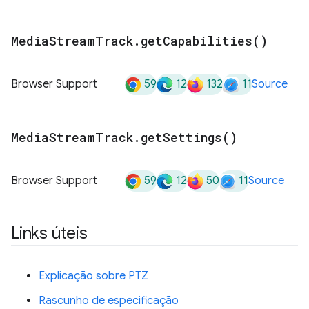
Media
Stream
Track
.
get
Capabilities(
)
59
12
132
11
Browser Support
Source
Media
Stream
Track
.
get
Settings(
)
59
12
50
11
Browser Support
Source
Links úteis
Explicação sobre PTZ
Rascunho de especificação