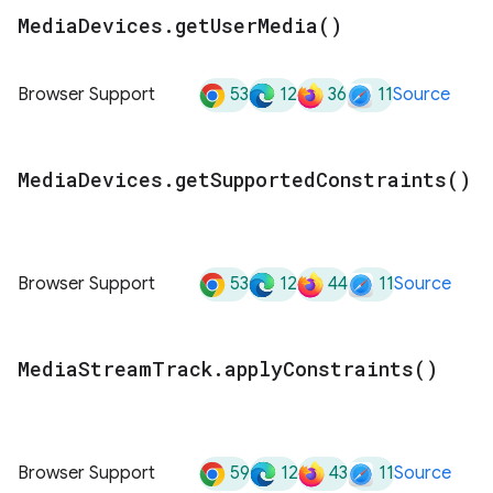
Media
Devices
.
get
User
Media(
)
53
12
36
11
Browser Support
Source
Media
Devices
.
get
Supported
Constraints(
)
53
12
44
11
Browser Support
Source
Media
Stream
Track
.
apply
Constraints(
)
59
12
43
11
Browser Support
Source