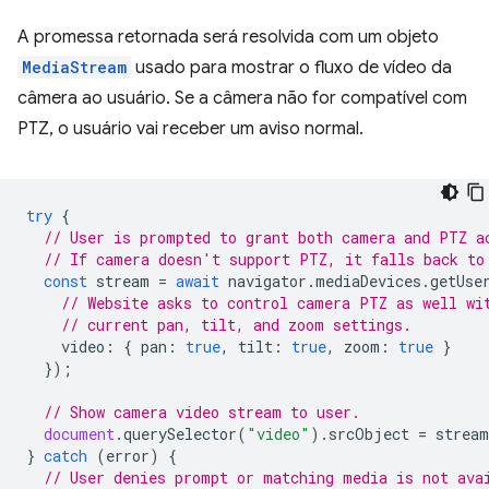
A promessa retornada será resolvida com um objeto
MediaStream
usado para mostrar o fluxo de vídeo da
câmera ao usuário. Se a câmera não for compatível com
PTZ, o usuário vai receber um aviso normal.
try
{
// User is prompted to grant both camera and PTZ a
// If camera doesn't support PTZ, it falls back to
const
stream
=
await
navigator
.
mediaDevices
.
getUse
// Website asks to control camera PTZ as well wi
// current pan, tilt, and zoom settings.
video
:
{
pan
:
true
,
tilt
:
true
,
zoom
:
true
}
});
// Show camera video stream to user.
document
.
querySelector
(
"video"
).
srcObject
=
stream
}
catch
(
error
)
{
// User denies prompt or matching media is not ava