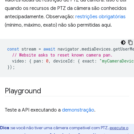
valores ideais de restrição de PTZ da câmera. Isso é útil
quando os recursos de PTZ da câmera são conhecidos
antecipadamente. Observação:
restrições obrigatórias
(mínimo, máximo, exato) não são permitidas aqui.
const
stream
=
await
navigator
.
mediaDevices
.
getUserM
// Website asks to reset known camera pan.
video
:
{
pan
:
0
,
deviceId
:
{
exact
:
"myCameraDevic
});
Playground
Teste a API executando a
demonstração
.
Dica
:se você não tiver uma câmera compatível com PTZ,
execute o