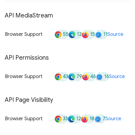
API Media
Stream
55
12
15
11
Browser Support
Source
API Permissions
43
79
46
16
Browser Support
Source
API Page Visibility
33
12
18
7
Browser Support
Source