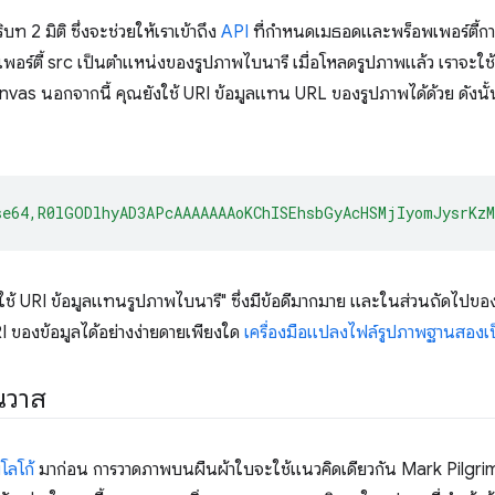
บท 2 มิติ ซึ่งจะช่วยให้เราเข้าถึง
API
ที่กำหนดเมธอดและพร็อพเพอร์ตี้การ
พเพอร์ตี้ src เป็นตำแหน่งของรูปภาพไบนารี เมื่อโหลดรูปภาพแล้ว เราจะ
vas นอกจากนี้ คุณยังใช้ URI ข้อมูลแทน URL ของรูปภาพได้ด้วย ดังนั
se64,R0lGODlhyAD3APcAAAAAAAoKChISEhsbGyAcHSMjIyomJysrKz
ใช้ URI ข้อมูลแทนรูปภาพไบนารี" ซึ่งมีข้อดีมากมาย
และในส่วนถัดไปของบ
 ของข้อมูลได้อย่างง่ายดายเพียงใด
เครื่องมือแปลงไฟล์รูปภาพฐานสองเป
นวาส
โลโก้
มาก่อน การวาดภาพบนผืนผ้าใบจะใช้แนวคิดเดียวกัน Mark Pilgrim