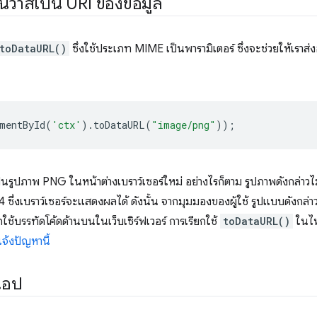
วาสเป็น URI ของข้อมูล
toDataURL()
ซึ่งใช้ประเภท MIME เป็นพารามิเตอร์ ซึ่งจะช่วยให้เราส
mentById
(
'ctx'
).
toDataURL
(
"image/png"
));
นรูปภาพ PNG ในหน้าต่างเบราว์เซอร์ใหม่ อย่างไรก็ตาม รูปภาพดังกล่าวไ
e64 ซึ่งเบราว์เซอร์จะแสดงผลได้ ดังนั้น จากมุมมองของผู้ใช้ รูปแบบดังก
ยกใช้บรรทัดโค้ดด้านบนในเว็บเซิร์ฟเวอร์ การเรียกใช้
toDataURL()
ในไฟ
จ้งปัญหานี้
แอป