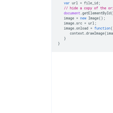
var
url
=
file_id
;
// hide a copy of the or
document
.
getElementById
(
image
=
new
Image
();
image
.
src
=
url
;
image
.
onload
=
function
(
context
.
drawImage
(
ima
}
}