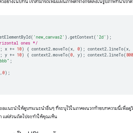
วอย่างในบทนี้ เราสามารถเพิ่มแผนภาพตารางกริดลงในรูปภาพที่นําเข้าด้าน
etElementById
(
'new_canvas2'
).
getContext
(
'2d'
);
rizontal ones */
;
x
+=
10
)
{
context2
.
moveTo
(
x
,
0
);
context2
.
lineTo
(
x
,
;
y
+=
10
)
{
context2
.
moveTo
(
0
,
y
);
context2
.
lineTo
(
80
bbb"
;
,
0
);
าขอแนะนำให้ดูบทแนะนำอื่นๆ ที่ระบุไว้ในภาคผนวกท้ายบทความนี้เพื่อดูวิธีการ
นัก แต่ส่วนถัดไปจะทำให้คุณเห็น