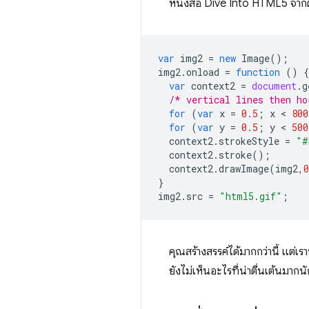
หนังสือ Dive Into HTML5 จากตั
var
img2
=
new
Image
();
img2
.
onload
=
function
()
{
var
context2
=
document
.
g
/* vertical lines then ho
for
(
var
x
=
0.5
;
x
 < 
800
for
(
var
y
=
0.5
;
y
 < 
500
context2
.
strokeStyle
=
"#
context2
.
stroke
();
context2
.
drawImage
(
img2
,
0
}
img2
.
src
=
"html5.gif"
;
คุณสร้างสรรค์ได้มากกว่านี้ แต่เร
ยังไม่เห็นอะไรที่น่าตื่นเต้นมาก