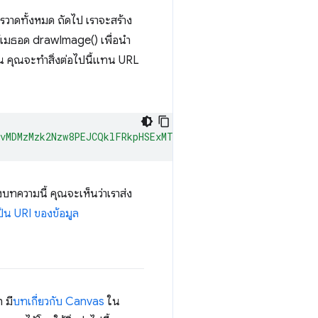
วาดทั้งหมด ถัดไป เราจะสร้าง
ใช้เมธอด drawImage() เพื่อนำ
้น คุณจะทำสิ่งต่อไปนี้แทน URL
MvMDMzMzk2Nzw8PEJCQklFRkpHSExMTFJSUltbW2NjY2hmZmpnaGtr
ทความนี้ คุณจะเห็นว่าเราส่ง
็น URI ของข้อมูล
 มี
บทเกี่ยวกับ Canvas
ใน