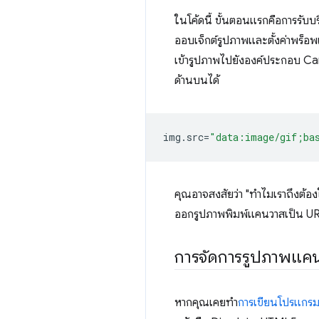
ในโค้ดนี้ ขั้นตอนแรกคือการรับบริ
ออบเจ็กต์รูปภาพและตั้งค่าพร็อ
เข้ารูปภาพไปยังองค์ประกอบ Can
ด้านบนได้
img
.
src
=
"data:image/gif;ba
คุณอาจสงสัยว่า "ทำไมเราถึงต้อง
ออกรูปภาพพิมพ์แคนวาสเป็น URI
การจัดการรูปภาพแค
หากคุณเคยทำ
การเขียนโปรแกรม