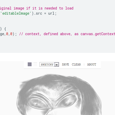
iginal image if it is needed to load
'editableImage'
).
src
=
url
;
)
{
ge
,
0
,
0
);
// context, defined above, as canvas.getContex