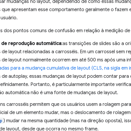
sar mudanças no layout, dependendo de como essas mudanç
s que apresentam esse comportamento geralmente o fazem 
 usuário.
ns dos pontos comuns de confusão em relação à medição de 
s de reprodução automática
:as transições de slides são a 
de layout relacionadas a carrosséis. Em um carrossel sem r
de layout normalmente ocorrem em até 500 ms após uma in
adas para a mudança cumulativa de layout (CLS, na sigla em i
s de autoplay, essas mudanças de layout podem contar par
definidamente. Portanto, é particularmente importante verific
o automática não é uma fonte de mudanças de layout.
uns carrosséis permitem que os usuários usem a rolagem para 
nicial de um elemento mudar, mas o deslocamento de rolagem 
p
) mudar na mesma quantidade (mas na direção oposta), is
e layout, desde que ocorra no mesmo frame.