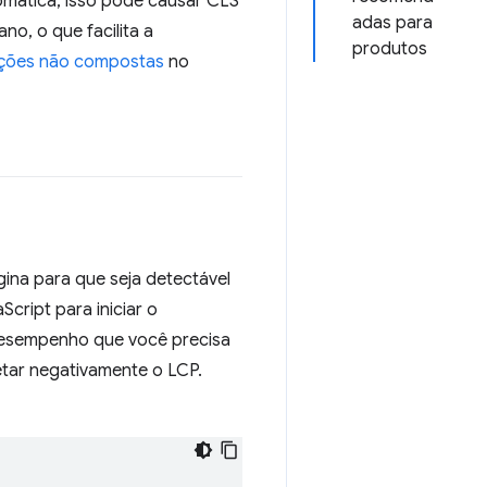
omática, isso pode causar CLS
adas para
no, o que facilita a
produtos
ações não compostas
no
ina para que seja detectável
cript para iniciar o
desempenho que você precisa
etar negativamente o LCP.