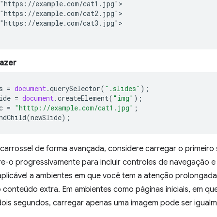
"https://example.com/cat1.jpg">

"https://example.com/cat2.jpg">

"https://example.com/cat3.jpg">

fazer
s
=
document
.
querySelector
(
".slides"
);
ide
=
document
.
createElement
(
"img"
);
c
=
"htttp://example.com/cat1.jpg"
;
ndChild
(
newSlide
);
 carrossel de forma avançada, considere carregar o primeiro 
re-o progressivamente para incluir controles de navegação e
 aplicável a ambientes em que você tem a atenção prolongada
o conteúdo extra. Em ambientes como páginas iniciais, em qu
ois segundos, carregar apenas uma imagem pode ser igualme