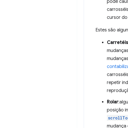
pode cau
carrosséi
cursor do
Estes são algu
Carretéi
mudanças 
mudanças 
contabiliz
carrosséi
repetir in
reproduçã
Rolar
:alg
posição i
scrollTo
mudança d