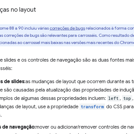
ças no layout
rome 88 a 90 incluiu várias
correções de bugs
relacionados à forma co
s correções de bugs são relevantes para carrosséis. Como resultado des
ionadas ao carrossel mais baixas nas versões mais recentes do Chrom
de slides e os controles de navegação são as duas fontes m
sséis:
s de slides
:as mudanças de layout que ocorrem durante as tr
e são causadas pela atualização das propriedades de induç
plos de algumas dessas propriedades incluem:
left
,
top
danças de layout, use a propriedade
transform
do CSS para 
.
s de navegação
:mover ou adicionar/remover controles de n