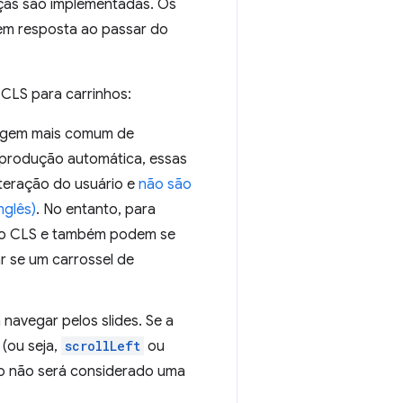
as são implementadas. Os
em resposta ao passar do
CLS para carrinhos:
origem mais comum de
eprodução automática, essas
teração do usuário e
não são
nglês)
. No entanto, para
a o CLS e também podem se
ar se um carrossel de
navegar pelos slides. Se a
(ou seja,
scrollLeft
ou
so não será considerado uma