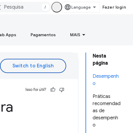
/
Fazer login
Web Apps
Pagamentos
MAIS
Nesta
página
Desempenh
o
Isso foi útil?
Práticas
ra
recomendad
as de
desempenh
o