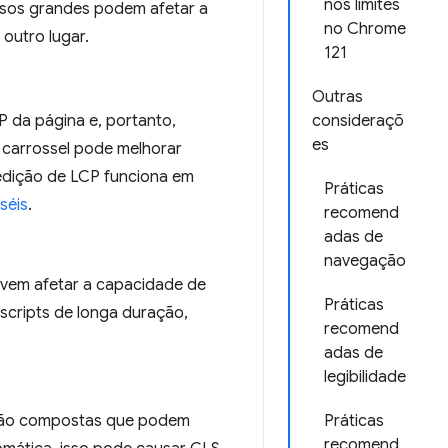
nos limites
rsos grandes podem afetar a
no Chrome
outro lugar.
121
Outras
 da página e, portanto,
consideraçõ
es
o carrossel pode melhorar
edição de LCP funciona em
Práticas
séis
.
recomend
adas de
navegação
devem afetar a capacidade de
Práticas
 scripts de longa duração,
recomend
adas de
legibilidade
 não compostas que podem
Práticas
recomend