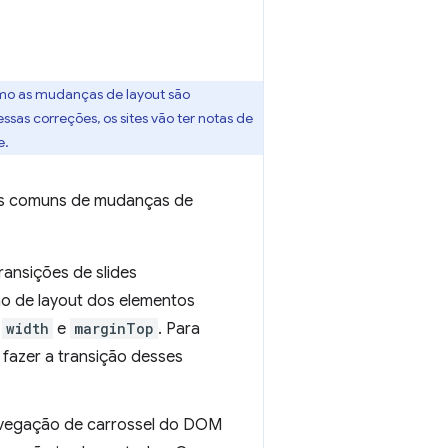
mo as mudanças de layout são
sas correções, os sites vão ter notas de
e.
ais comuns de mudanças de
ansições de slides
ão de layout dos elementos
,
width
e
marginTop
. Para
fazer a transição desses
avegação de carrossel do DOM