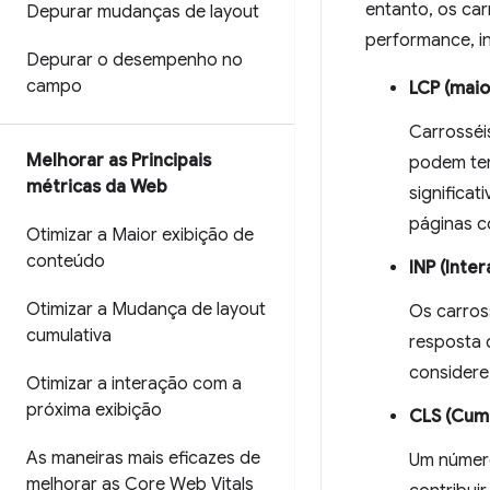
entanto, os ca
Depurar mudanças de layout
performance, i
Depurar o desempenho no
campo
LCP (maio
Carrosséi
Melhorar as Principais
podem ter
métricas da Web
significa
páginas c
Otimizar a Maior exibição de
conteúdo
INP (Inter
Otimizar a Mudança de layout
Os carros
cumulativa
resposta 
considere 
Otimizar a interação com a
próxima exibição
CLS (Cumu
As maneiras mais eficazes de
Um número
melhorar as Core Web Vitals