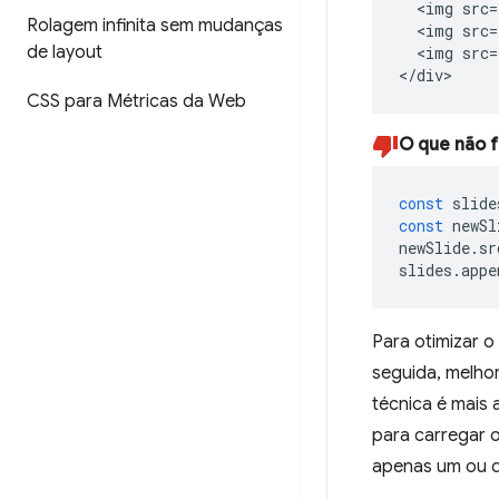
  <img src=
Rolagem infinita sem mudanças
  <img src=
de layout
  <img src=
</div>
CSS para Métricas da Web
O que não 
const
slide
const
newSl
newSlide
.
sr
slides
.
appe
Para otimizar o
seguida, melho
técnica é mais
para carregar 
apenas um ou d