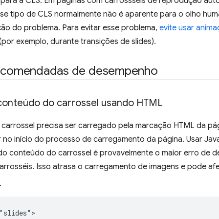
r para a CLS. Em páginas com carrossséis de reprodução aut
Esse tipo de CLS normalmente não é aparente para o olho huma
ação do problema. Para evitar esse problema,
evite usar anim
(por exemplo, durante transições de slides).
recomendadas de desempenho
conteúdo do carrossel usando HTML
carrossel precisa ser carregado pela marcação HTML da pág
no início do processo de carregamento da página. Usar JavaS
o conteúdo do carrossel é provavelmente o maior erro de 
carrosséis. Isso atrasa o carregamento de imagens e pode af
r
"slides">
