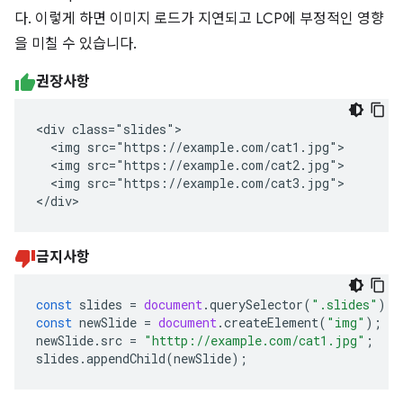
다. 이렇게 하면 이미지 로드가 지연되고 LCP에 부정적인 영향
을 미칠 수 있습니다.
권장사항
<div class="slides">

  <img src="https://example.com/cat1.jpg">

  <img src="https://example.com/cat2.jpg">

  <img src="https://example.com/cat3.jpg">

</div>
금지사항
const
slides
=
document
.
querySelector
(
".slides"
);
const
newSlide
=
document
.
createElement
(
"img"
);
newSlide
.
src
=
"htttp://example.com/cat1.jpg"
;
slides
.
appendChild
(
newSlide
);