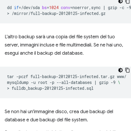
dd
if
=
/dev/sda
bs
=
1024
conv
=
noerror,sync
|
gzip
-c
-
>
L'altro backup sarà una copia del file system del tuo
server, immagini incluse e file multimediali. Se ne hai uno,
esegui anche il backup del database.
tar
-pczf
full-backup-20120125-infected.tar.gz
www/

mysqldump
-u
root
-p
--all-databases
|
gzip
-9
\
>
Se non hai un'immagine disco, crea due backup del
database e due backup del file system.