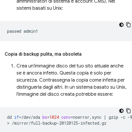
amministratori di sistema e account CMS). Nei
sistemi basati su Unix:
passwd
Copia di backup pulita
,
ma obsoleta
Crea un'immagine disco del tuo sito attuale anche
se è ancora infetto. Questa copia è solo per
sicurezza. Contrassegna la copia come infetta per
distinguerla dagli altri. In un sistema basato su Unix,
l'immagine del disco creata potrebbe essere:
dd
if
=
/dev/sda
bs
=
1024
conv
=
noerror,sync
|
gzip
-c
-
>