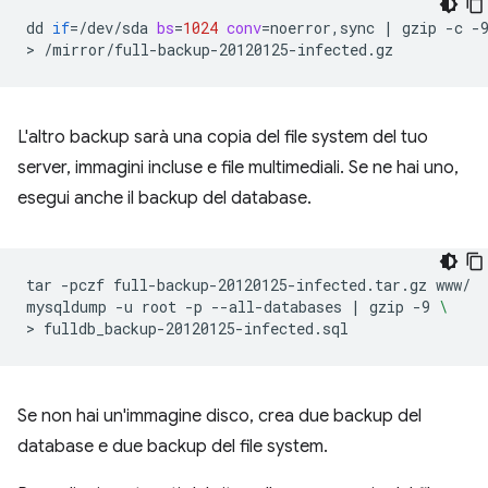
dd
if
=
/dev/sda
bs
=
1024
conv
=
noerror,sync
|
gzip
-c
-
>
L'altro backup sarà una copia del file system del tuo
server, immagini incluse e file multimediali. Se ne hai uno,
esegui anche il backup del database.
tar
-pczf
full-backup-20120125-infected.tar.gz
www/

mysqldump
-u
root
-p
--all-databases
|
gzip
-9
\
>
Se non hai un'immagine disco, crea due backup del
database e due backup del file system.