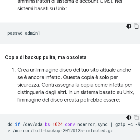
amministratori di sistema e account CMS). Nei
sistemi basati su Unix:
passwd
Copia di backup pulita
,
ma obsoleta
Crea un'immagine disco del tuo sito attuale anche
se è ancora infetto. Questa copia è solo per
sicurezza. Contrassegna la copia come infetta per
distinguerla dagli altri. In un sistema basato su Unix,
l'immagine del disco creata potrebbe essere:
dd
if
=
/dev/sda
bs
=
1024
conv
=
noerror,sync
|
gzip
-c
-
>