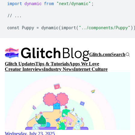
import
dynamic
from
"next/dynamic"
;
//
...
const
Puppy
=
dynamic
(
import
(
"../components/Puppy"
)