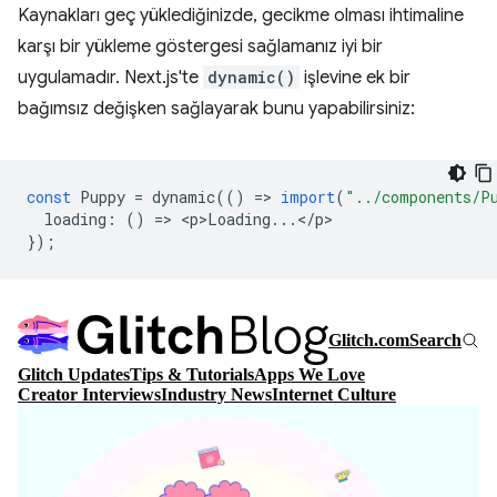
Kaynakları geç yüklediğinizde, gecikme olması ihtimaline
karşı bir yükleme göstergesi sağlamanız iyi bir
uygulamadır. Next.js'te
dynamic()
işlevine ek bir
bağımsız değişken sağlayarak bunu yapabilirsiniz:
const
Puppy
=
dynamic
(()
=
>
import
(
"../components/P
loading
:
()
=
>
<
p>Loading
...
<
/
p
});