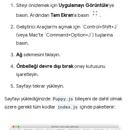
Siteyi önizlemek için
Uygulamayı Görüntüle
'ye
basın. Ardından
Tam Ekran
'a basın
.
Geliştirici Araçları'nı açmak için `Control+Shift+J`
(veya Mac'te `Command+Option+J`) tuşlarına
basın.
Ağ
sekmesini tıklayın.
Önbelleği devre dışı bırak
onay kutusunu
işaretleyin.
Sayfayı tekrar yükleyin.
Sayfayı yüklediğinizde
Puppy.js
bileşeni de dahil olmak
üzere gerekli tüm kodlar
index.js
içinde paketlenir: