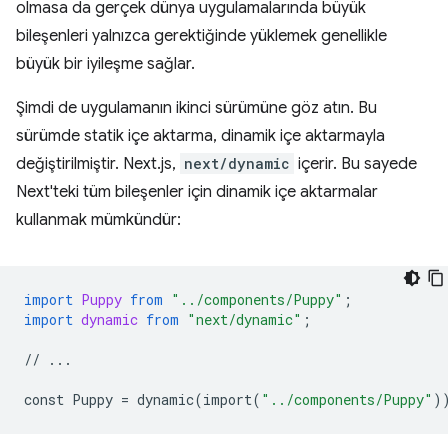
olmasa da gerçek dünya uygulamalarında büyük
bileşenleri yalnızca gerektiğinde yüklemek genellikle
büyük bir iyileşme sağlar.
Şimdi de uygulamanın ikinci sürümüne göz atın. Bu
sürümde statik içe aktarma, dinamik içe aktarmayla
değiştirilmiştir. Next.js,
next/dynamic
içerir. Bu sayede
Next'teki tüm bileşenler için dinamik içe aktarmalar
kullanmak mümkündür:
import
Puppy
from
"../components/Puppy"
;
import
dynamic
from
"next/dynamic"
;
//
...
const
Puppy
=
dynamic
(
import
(
"../components/Puppy"
)