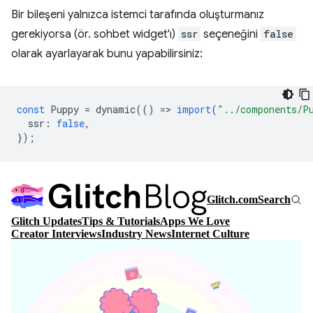
Bir bileşeni yalnızca istemci tarafında oluşturmanız
gerekiyorsa (ör. sohbet widget'ı)
ssr
seçeneğini
false
olarak ayarlayarak bunu yapabilirsiniz:
const
Puppy
=
dynamic
(()
=
>
import
(
"../components/P
ssr
:
false
,
});