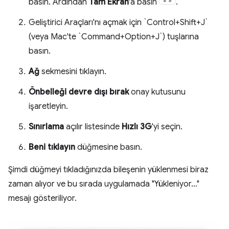
basın. Ardından
Tam Ekran
'a basın
.
Geliştirici Araçları'nı açmak için `Control+Shift+J`
(veya Mac'te `Command+Option+J`) tuşlarına
basın.
Ağ
sekmesini tıklayın.
Önbelleği devre dışı bırak
onay kutusunu
işaretleyin.
Sınırlama
açılır listesinde
Hızlı 3G
'yi seçin.
Beni tıklayın
düğmesine basın.
Şimdi düğmeyi tıkladığınızda bileşenin yüklenmesi biraz
zaman alıyor ve bu sırada uygulamada "Yükleniyor…"
mesajı gösteriliyor.