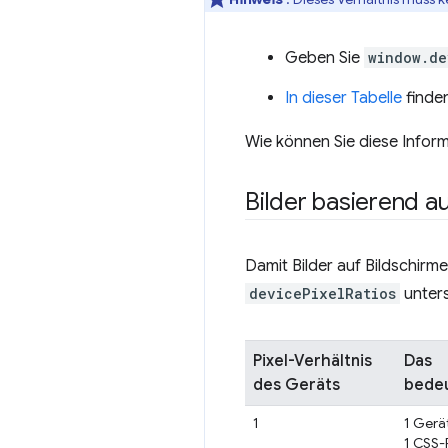
Geben Sie
window.de
In dieser Tabelle
finden
Wie können Sie diese Infor
Bilder basierend a
Damit Bilder auf Bildschirm
devicePixelRatios
unters
Pixel-Verhältnis
Das
des Geräts
bedeu
1
1 Gerä
1 CSS-P