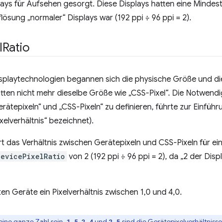
ays für Aufsehen gesorgt. Diese Displays hatten eine Mindes
lösung „normaler“ Displays war (192 ppi ÷ 96 ppi = 2).
l
Ratio
isplaytechnologien begannen sich die physische Größe und d
tten nicht mehr dieselbe Größe wie „CSS-Pixel“. Die Notwendig
ätepixeln“ und „CSS-Pixeln“ zu definieren, führte zur Einfüh
elverhältnis“ bezeichnet).
rt das Verhältnis zwischen Gerätepixeln und CSS-Pixeln für ei
devicePixelRatio
von 2 (192 ppi ÷ 96 ppi = 2), da „2 der Dis
n Geräte ein Pixelverhältnis zwischen 1,0 und 4,0.
keine ganze Zahl sein.
,
und
sind die Gerätepixelverhältniss
1.5
2.4
2.5