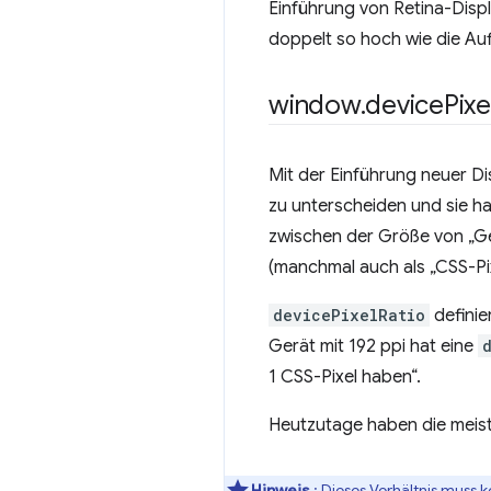
Einführung von Retina-Displ
doppelt so hoch wie die Auf
window
.
device
Pixe
Mit der Einführung neuer D
zu unterscheiden und sie ha
zwischen der Größe von „Ger
(manchmal auch als „CSS-Pix
devicePixelRatio
definie
Gerät mit 192 ppi hat eine
1 CSS-Pixel haben“.
Heutzutage haben die meiste
Hinweis
: Dieses Verhältnis muss 