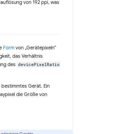
tauflösung von 192 ppi, was
ie
Form
von „Gerätepixeln“
keit, das Verhältnis
rung des
devicePixelRatio
n bestimmtes Gerät. Ein
playpixel die Größe von
e gängiger Geräte.