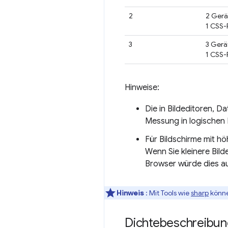
2
2 Gerä
1 CSS-P
3
3 Gerä
1 CSS-P
Hinweise:
Die in Bildeditoren, 
Messung in logischen P
Für Bildschirme mit h
Wenn Sie kleinere Bild
Browser würde dies auc
Hinweis
: Mit Tools wie
sharp
könne
Dichtebeschreibu