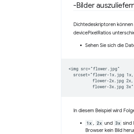
-Bilder auszuliefer
Dichtedeskriptoren können 
devicePixelRatios unterschie
Sehen Sie sich die Dat
<img src="flower.jpg"

  srcset="flower-1x.jpg 1x,

          flower-2x.jpg 2x,

In diesem Beispiel wird Fol
1x
,
2x
und
3x
sind 
Browser kein Bild heru