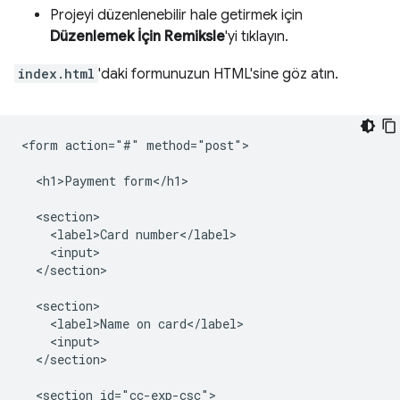
Projeyi düzenlenebilir hale getirmek için
Düzenlemek İçin Remiksle
'yi tıklayın.
index.html
'daki formunuzun HTML'sine göz atın.
<form action="#" method="post">

  <h1>Payment form</h1>

  <section>

    <label>Card number</label>

    <input>

  </section>

  <section>

    <label>Name on card</label>

    <input>

  </section>

  <section id="cc-exp-csc">
