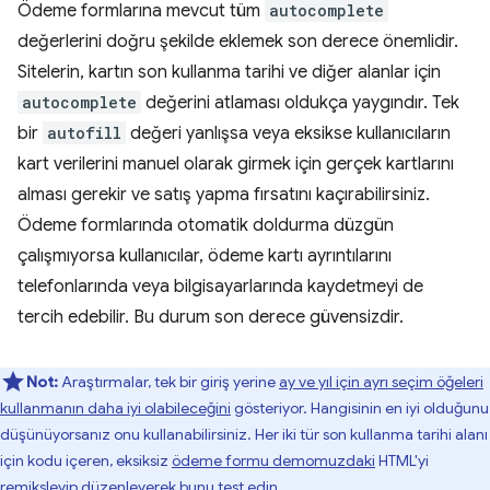
Ödeme formlarına mevcut tüm
autocomplete
değerlerini doğru şekilde eklemek son derece önemlidir.
Sitelerin, kartın son kullanma tarihi ve diğer alanlar için
autocomplete
değerini atlaması oldukça yaygındır. Tek
bir
autofill
değeri yanlışsa veya eksikse kullanıcıların
kart verilerini manuel olarak girmek için gerçek kartlarını
alması gerekir ve satış yapma fırsatını kaçırabilirsiniz.
Ödeme formlarında otomatik doldurma düzgün
çalışmıyorsa kullanıcılar, ödeme kartı ayrıntılarını
telefonlarında veya bilgisayarlarında kaydetmeyi de
tercih edebilir. Bu durum son derece güvensizdir.
Not:
Araştırmalar, tek bir giriş yerine
ay ve yıl için ayrı seçim öğeleri
kullanmanın daha iyi olabileceğini
gösteriyor. Hangisinin en iyi olduğunu
düşünüyorsanız onu kullanabilirsiniz. Her iki tür son kullanma tarihi alanı
için kodu içeren, eksiksiz
ödeme formu demomuzdaki
HTML'yi
remiksleyip düzenleyerek bunu test edin.