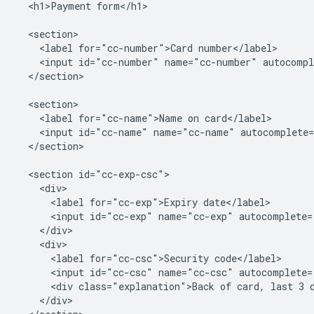
  <h1>Payment form</h1>

  <section>

    <label for="cc-number">Card number</label>

    <input id="cc-number" name="cc-number" autocompl
  </section>

  <section>

    <label for="cc-name">Name on card</label>

    <input id="cc-name" name="cc-name" autocomplete=
  </section>

  <section id="cc-exp-csc">

    <div>

      <label for="cc-exp">Expiry date</label>

      <input id="cc-exp" name="cc-exp" autocomplete=
    </div>

    <div>

      <label for="cc-csc">Security code</label>

      <input id="cc-csc" name="cc-csc" autocomplete=
      <div class="explanation">Back of card, last 3 d
    </div>
