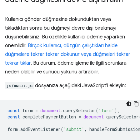
Kullanıcı gönder düğmesine dokunduktan veya
tıkladıktan sonra bu düğmeyi devre dışı bırakmayı
düşünebilirsiniz. Bu özellikle kullanıcı ödeme yaparken
önemlidir.
Birçok kullanıcı, düzgün çalıştıkları halde
düğmelere tekrar tekrar dokunur veya düğmeleri tekrar
tekrar tıklar
. Bu durum, ödeme işleme ile ilgili sorunlara
neden olabilir ve sunucu yükünü artırabilir.
js/main.js
dosyanıza aşağıdaki JavaScript'i ekleyin:
const
form
=
document
.
querySelector
(
'form'
);
const
completePaymentButton
=
document
.
querySelector
form
.
addEventListener
(
'submit'
,
handleFormSubmissio