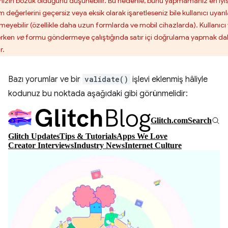
enizin bozuk olduğunu düşünebilir. Bu nedenle, bunu yapmamanız en iyisi
 değerlerini geçersiz veya eksik olarak işaretleseniz bile kullanıcı uyarıl
meyebilir (özellikle daha uzun formlarda ve mobil cihazlarda). Kullanıcı 
erken
ve
formu göndermeye çalıştığında satır içi doğrulama yapmak d
r.
Bazı yorumlar ve bir
validate()
işlevi eklenmiş hâliyle
kodunuz bu noktada aşağıdaki gibi görünmelidir: