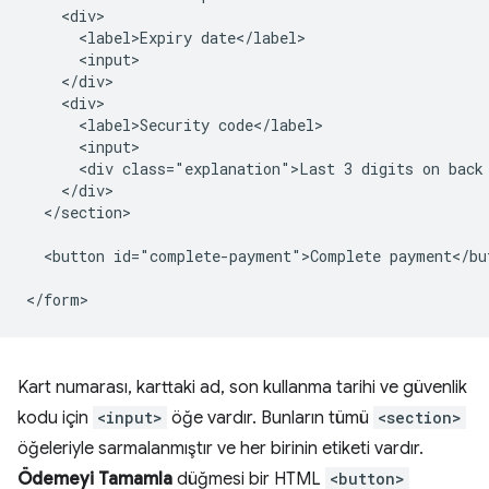
    <div>

      <label>Expiry date</label>

      <input>

    </div>

    <div>

      <label>Security code</label>

      <input>

      <div class="explanation">Last 3 digits on back 
    </div>

  </section>

  <button id="complete-payment">Complete payment</but
Kart numarası, karttaki ad, son kullanma tarihi ve güvenlik
kodu için
<input>
öğe vardır. Bunların tümü
<section>
öğeleriyle sarmalanmıştır ve her birinin etiketi vardır.
Ödemeyi Tamamla
düğmesi bir HTML
<button>