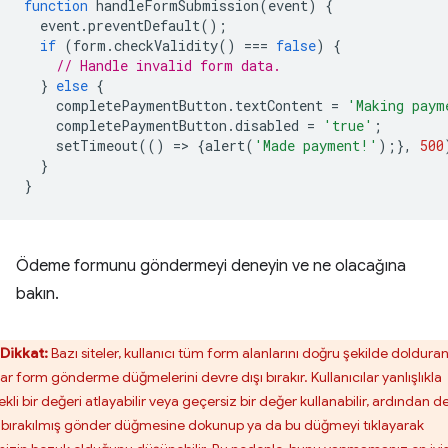
function
handleFormSubmission
(
event
)
{
event
.
preventDefault
();
if
(
form
.
checkValidity
()
===
false
)
{
// Handle invalid form data.
}
else
{
completePaymentButton
.
textContent
=
'Making paym
completePaymentButton
.
disabled
=
'true'
;
setTimeout
(()
=
>
{
alert
(
'Made payment!'
);},
500
}
}
Ödeme formunu göndermeyi deneyin ve ne olacağına
bakın.
Dikkat:
Bazı siteler, kullanıcı tüm form alanlarını doğru şekilde doldura
ar form gönderme düğmelerini devre dışı bırakır. Kullanıcılar yanlışlıkla
kli bir değeri atlayabilir veya geçersiz bir değer kullanabilir, ardından d
ı bırakılmış gönder düğmesine dokunup ya da bu düğmeyi tıklayarak