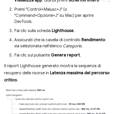
Visualizza app
. Quindi premi
Schermo intero
.
Premi "Control+Maiusc+J" (o
"Command+Opzione+J" su Mac) per aprire
DevTools.
Fai clic sulla scheda
Lighthouse
.
Assicurati che la casella di controllo
Rendimento
sia selezionata nell'elenco
Categorie
.
Fai clic sul pulsante
Genera report
.
Il report Lighthouse generato mostra la sequenza di
recupero delle risorse in
Latenza massima del percorso
critico
.