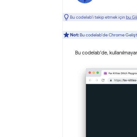
Bu codelab'i takip etmek için
bu Gli
Not:
Bu codelab'de Chrome Geliştir
Bu codelab'de, kullanılmayan