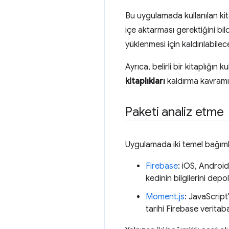
Bu uygulamada kullanılan kitap
içe aktarması gerektiğini bil
yüklenmesi için kaldırılabilec
Ayrıca, belirli bir kitaplığın
kitaplıkları
kaldırma kavramı,
Paketi analiz etme
Uygulamada iki temel bağımlıl
Firebase
: iOS, Android
kedinin bilgilerini de
Moment.js
: JavaScript
tarihi Firebase verita