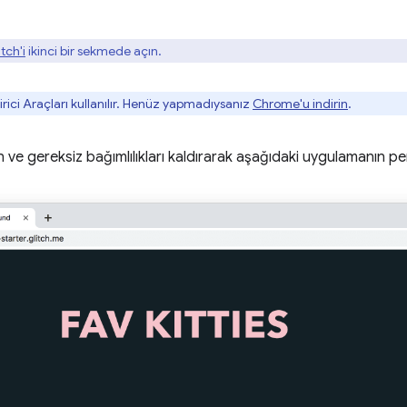
tch'i
ikinci bir sekmede açın.
ici Araçları kullanılır. Henüz yapmadıysanız
Chrome'u indirin
.
 ve gereksiz bağımlılıkları kaldırarak aşağıdaki uygulamanın per