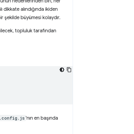
 Bunun nedenlerinden biri, her
alı dikkate alındığında ikiden
bir şekilde büyümesi kolaydır.
bilecek, topluluk tarafından
.config.js
'nın en başında