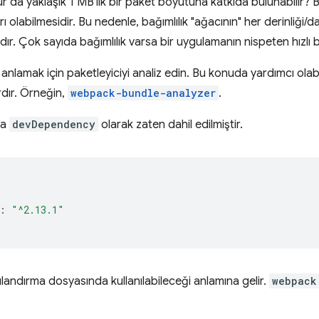
 olur da yaklaşık 1 MB'lık bir paket boyutuna katkıda bulunabilir?
arı olabilmesidir. Bu nedenle, bağımlılık "ağacının" her derinliği/d
dır. Çok sayıda bağımlılık varsa bir uygulamanın nispeten hızlı 
yi anlamak için paketleyiciyi analiz edin. Bu konuda yardımcı ola
ardır. Örneğin,
webpack-bundle-analyzer
.
ya
devDependency
olarak zaten dahil edilmiştir.
:
"^2.13.1"
ndırma dosyasında kullanılabileceği anlamına gelir.
webpack