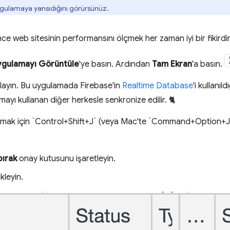
ygulamaya yansıdığını görürsünüz.
 web sitesinin performansını ölçmek her zaman iyi bir fikirdir
ygulamayı Görüntüle
'ye basın. Ardından
Tam Ekran
'a basın.
ıklayın. Bu uygulamada Firebase'in
Realtime Database
'i kullanı
ayı kullanan diğer herkesle senkronize edilir. 🐈
ı açmak için `Control+Shift+J` (veya Mac'te `Command+Option+J`
bırak
onay kutusunu işaretleyin.
kleyin.