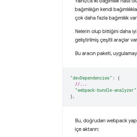
Yalnızca iki bağımlılık nasıl
bağımlılığın kendi bağımlılıkl
çok daha fazla bağımlılık var
Nelerin olup bittiğini daha i
geliştirilmiş çeşitli araçlar v
Bu aracın paketi, uygulama
"devDependencies"
:
{
//...
"webpack-bundle-analyzer"
},
Bu, doğrudan webpack yapıla
içe aktarın: