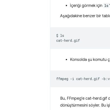
İçeriği görmek için
ls
Aşağıdakine benzer bir tab
$
ls

Konsolda şu komutu çal
ffmpeg
-i
cat-herd.gif
-b:v
Bu, FFmpeg'e cat-herd.gif 
dönüştürmesini söyler. Bu i