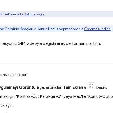
i bir sekmede
bu Glitch
'i açın.
 Geliştirici Araçları kullanılır. Henüz yapmadıysanız
Chrome'u indirin
.
asyonlu GIF'i videoyla değiştirerek performansı artırın.
ormansını ölçün:
ygulamayı Görüntüle
'ye, ardından
Tam Ekran
'a
basın.
ı açmak için "Kontrol+Üst Karakter+J" (veya Mac'te "Komut+Option
ıklayın.