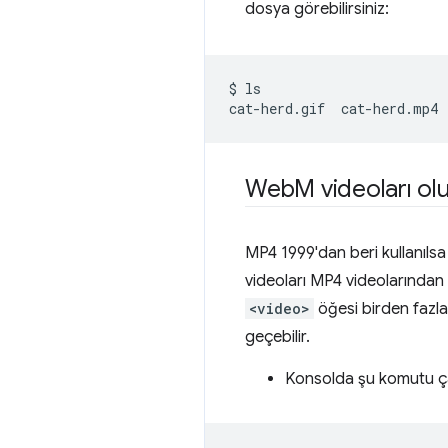
dosya görebilirsiniz:
$
ls

cat-herd.gif
Web
M videoları o
MP4 1999'dan beri kullanılsa
videoları MP4 videolarından ç
<video>
öğesi birden fazla
geçebilir.
Konsolda şu komutu çal