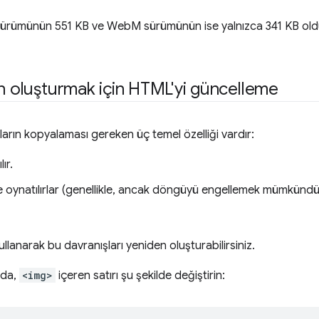
P4 sürümünün 551 KB ve WebM sürümünün ise yalnızca 341 KB o
en oluşturmak için HTML'yi güncelleme
ların kopyalaması gereken üç temel özelliği vardır:
ır.
 oynatılırlar (genellikle, ancak döngüyü engellemek mümkündü
llanarak bu davranışları yeniden oluşturabilirsiniz.
nda,
<img>
içeren satırı şu şekilde değiştirin: