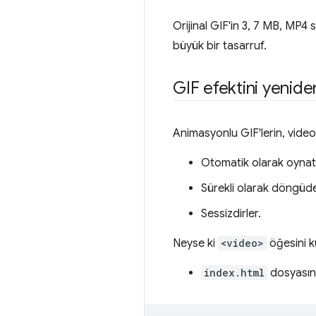
Orijinal GIF'in 3, 7 MB, M
büyük bir tasarruf.
GIF efektini yenid
Animasyonlu GIF'lerin, video
Otomatik olarak oynatıl
Sürekli olarak döngüde
Sessizdirler.
Neyse ki
<video>
öğesini ku
index.html
dosyası