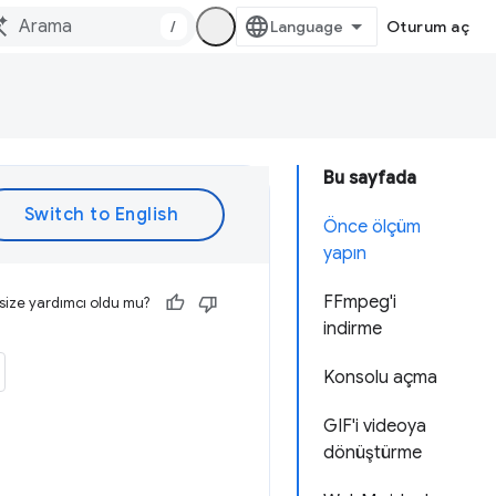
/
Oturum aç
Bu sayfada
Önce ölçüm
yapın
FFmpeg'i
size yardımcı oldu mu?
indirme
Konsolu açma
GIF'i videoya
dönüştürme