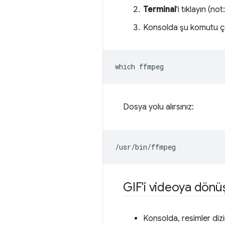
Terminal
'i tıklayın (
Konsolda şu komutu çal
which
Dosya yolu alırsınız:
GIF'i videoya dön
Konsolda, resimler diz