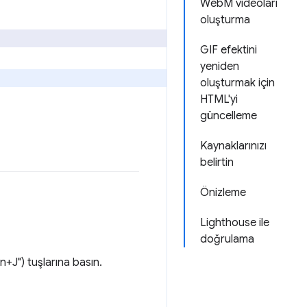
WebM videoları
oluşturma
GIF efektini
yeniden
oluşturmak için
HTML'yi
güncelleme
Kaynaklarınızı
belirtin
Önizleme
Lighthouse ile
doğrulama
+J") tuşlarına basın.