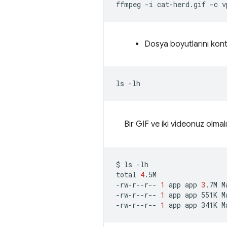
ffmpeg
-i
cat-herd.gif
-c
v
Dosya boyutlarını kont
ls
Bir GIF ve iki videonuz olmalı
$
ls
-lh

total
4
.5M

-rw-r--r--
1
app
app
3
.7M
M
-rw-r--r--
1
app
app
551K
M
-rw-r--r--
1
app
app
341K
M