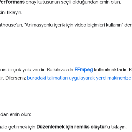
Performans
onay kutusunun seçili olduğundan emin olun.
i tıklayın.
thouse'un, "Animasyonlu içerik için video biçimleri kullanın" de
in birçok yolu vardır. Bu kılavuzda
FFmpeg
kullanılmaktadır. 
r. Dilerseniz
buradaki talimatları uygulayarak yerel makinenize 
ndan emin olun:
hale getirmek için
Düzenlemek için remiks oluştur
'u tıklayın.