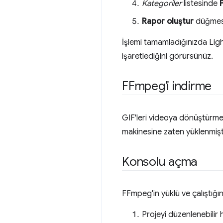
Kategoriler
listesinde
Rapor oluştur
düğmesin
İşlemi tamamladığınızda Ligh
işaretlediğini görürsünüz.
FFmpeg'i indirme
GIF'leri videoya dönüştürmen
makinesine zaten yüklenmişti
Konsolu açma
FFmpeg'in yüklü ve çalıştığı
Projeyi düzenlenebilir 