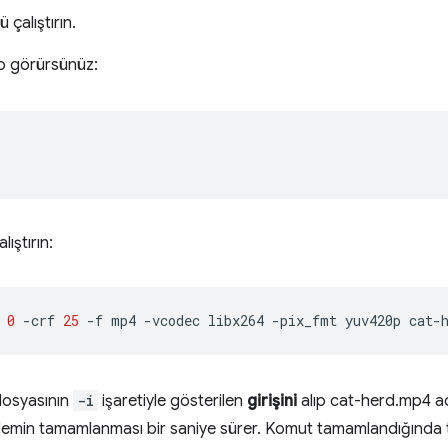
'ü çalıştırın.
lo görürsünüz:
ıştırın:
0
-crf
25
-f
mp4
-vcodec
libx264
-pix_fmt
yuv420p
dosyasının
-i
işaretiyle gösterilen
girişini
alıp cat-herd.mp4 ad
şlemin tamamlanması bir saniye sürer. Komut tamamlandığında