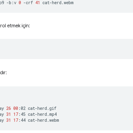
p9
-b:v
0
-crf
41
rol etmek için:
dır:
ay
26
00
:02
cat-herd.gif

ay
31
17
:45
cat-herd.mp4

ay
31
17
:44