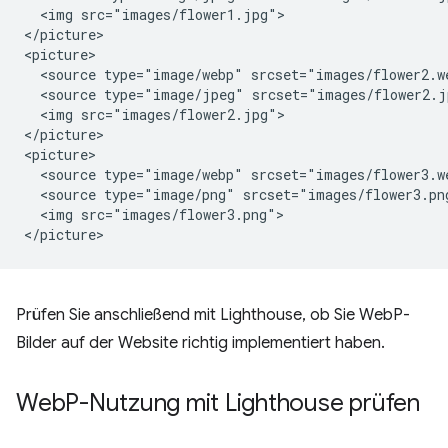
  <img src="images/flower1.jpg">

</picture>

<picture>

  <source type="image/webp" srcset="images/flower2.we
  <source type="image/jpeg" srcset="images/flower2.jp
  <img src="images/flower2.jpg">

</picture>

<picture>

  <source type="image/webp" srcset="images/flower3.we
  <source type="image/png" srcset="images/flower3.png
  <img src="images/flower3.png">

Prüfen Sie anschließend mit Lighthouse, ob Sie WebP-
Bilder auf der Website richtig implementiert haben.
Web
P-Nutzung mit Lighthouse prüfen