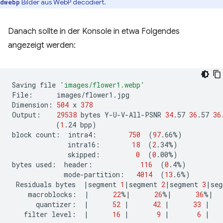
Bilder aus WebP decodiert.
dwebp
Danach sollte in der Konsole in etwa Folgendes
angezeigt werden:
Saving
file
'images/flower1.webp'
File:
images/flower1.jpg

Dimension:
504
x
378
Output:
29538
bytes
Y-U-V-All-PSNR
34
.57
36
.57
36
(
1
.24
bpp
)
block
count:
intra4:
750
(
97
.66%
)
intra16:
18
(
2
.34%
)
skipped:
0
(
0
.00%
)
bytes
used:
header:
116
(
0
.4%
)
mode-partition:
4014
(
13
.6%
)
Residuals
bytes
|
segment
1
|
segment
2
|
segment
3
|
seg
macroblocks:
|
22
%
|
26
%
|
36
%
|
quantizer:
|
52
|
42
|
33
|
filter
level:
|
16
|
9
|
6
|