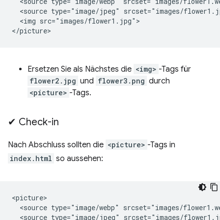
  <source type="image/webp" srcset="images/flower1.we
  <source type="image/jpeg" srcset="images/flower1.jp
  <img src="images/flower1.jpg">

Ersetzen Sie als Nächstes die
<img>
-Tags für
flower2.jpg
und
flower3.png
durch
<picture>
-Tags.
✔︎ Check-in
Nach Abschluss sollten die
<picture>
-Tags in
index.html
so aussehen:
<picture>

  <source type="image/webp" srcset="images/flower1.we
  <source type="image/jpeg" srcset="images/flower1.jp