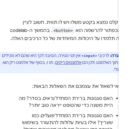
 קלט נמצא בקטע משלו ויש לו תווית. חשוב לציין
הכפתור להרשמה הוא
<button>
. בהמשך ה-codelab
זה תלמדו על היכולות המיוחדות של כל הרכיבים האלה.
הערה:
לרכיבי
אין תגי סגירה. הסיבה לכך היא שהם לא מכילים
<input>
 בתוך האלמנט, ולכן הם
אלמנטים ריקים
. תו
בסוף של אלמנט ריק הוא
/
ונלי.
דאי לשאול את עצמכם את השאלות הבאות:
האם סגנונות ברירת המחדל
נראים
בסדר? מה
היית משנה כדי שהטופס ייראה טוב יותר?
האם סגנונות ברירת המחדל
פועלים
כמו
שצריך? אילו בעיות עלולות להתעורר בשימוש