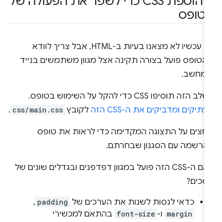
.
הוספת CSS כדי לשפר את הפעולה של
טופס
עד עכשיו לא מצאנו בעיות ב-HTML, אבל צריך לוודא
הטופס פועל בצורה תקינה אצל מגוון משתמשים בנייד
במחשב.
ב הזה תוסיפו CSS כדי להקל על השימוש בטופס.
תיקים ומדביקים את ה-CSS הזה
לקובץ
css/main.css
.
וחצים על התצוגה המקדימה כדי לראות את טופס
הרשמה עם הסגנון שבחרתם.
האם ה-CSS הזה פועל במגוון דפדפנים ובגדלים שונים של
סכים?
כדאי לנסות לשנות את הערכים של
padding
,‏
margin
ו-
font-size
בהתאם למכשירי