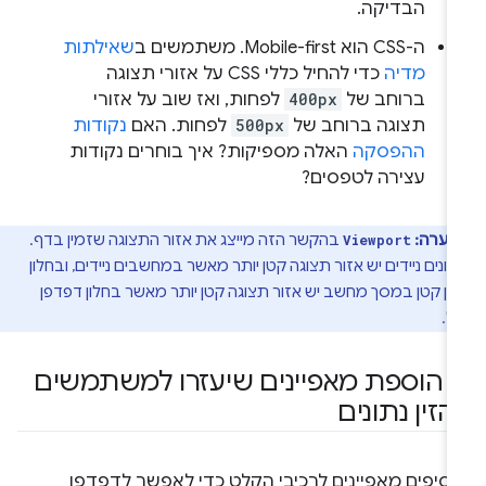
הבדיקה.
ה-CSS הוא Mobile-first. משתמשים ב
שאילתות
מדיה
כדי להחיל כללי CSS על אזורי תצוגה
ברוחב של
400px
לפחות, ואז שוב על אזורי
תצוגה ברוחב של
500px
לפחות. האם
נקודות
ההפסקה
האלה מספיקות? איך בוחרים נקודות
עצירה לטפסים?
הערה:
בהקשר הזה מייצג את אזור התצוגה שזמין בדף.
Viewport
ונים ניידים יש אזור תצוגה קטן יותר מאשר במחשבים ניידים, ובחלון
ן קטן במסך מחשב יש אזור תצוגה קטן יותר מאשר בחלון דפדפן
ל.
.
הוספת מאפיינים שיעזרו למשתמשים
הזין נתונים
וסיפים מאפיינים לרכיבי הקלט כדי לאפשר לדפדפן