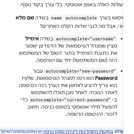
עולות האלה באופן אוטומטי, בלי צורך בקוד נוסף.
שימוש בערך
autocomplete
name
בשדה
שם מלא
גיוני, אבל מה לגבי שדות הקלט האחרים?
autocomplete="username"
בשדה
אימייל
מציין שמנהל הסיסמאות של הדפדפן ישמור
את כתובת האימייל בתור 'השם' של המשתמש
הזה (שם המשתמש!) יחד עם הסיסמה.
autocomplete="new-password"
עבור
Password
הוא רמז למנהל הסיסמאות, שלפיו
הוא צריך להציע לאחסן את הערך הזה כסיסמה
לאתר הנוכחי. לאחר מכן תוכלו להשתמש
ב-
autocomplete="current-password"
כדי
להפעיל מילוי אוטומטי בטופס כניסה. חשוב
לזכור: זהו
טופס הרשמה
.
הערה:
בשיטות המומלצות ליצירת טופס כניסה
יש טיפים נוספים לשיפור