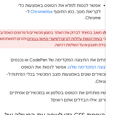
אפשר לנסות למלא את הטופס באמצעות כלי
לקריאת מסך, כמו התוסף
ChromeVox
ל-
Chrome.
רה:
חשוב במיוחד לבדוק את האתר במגוון מכשירים ודפדפנים כשמדובר
 כי
בעיות קטנות עלולות לגרום לשיעורי נטישה גבוהים
ולגרום למשתמשים
 יצירת חשבון או על השלמת רכישה.
תחים את התצוגה המקדימה של CodePen או נכנסים
תצוגה המקדימה שלנו
. אפשר לנסות את הטופס
מכשירים שונים באמצעות מצב המכשיר בכלי הפיתוח ל-
Chrome
כשיו פותחים את הטופס בטלפון או במכשירים אמיתיים
חרים. אילו הבדלים אתם רואים?