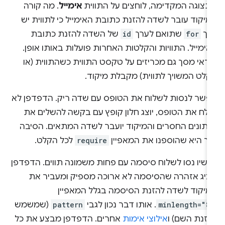
תצוגה המקדימה, לוחצים על התווית
אימייל
. מה קורה
יקוד עובר לשדה להזנת כתובת האימייל כי לתווית יש
רך
for
שתואם לערך
id
של השדה להזנת כתובת
ימייל. התוויות והקלטות האחרות פועלות באותו אופן.
וראי מסך גם מכריזים על טקסט התווית כשהתווית (או
קלט המשויך לתווית) מקבלת מיקוד.
פשר לנסות לשלוח את הטופס עם שדה ריק. הדפדפן לא
שלח את הטופס, יוצג חלון קופץ עם בקשה להשלים את
נתונים החסרים והמיקוד יועבר לשדה המתאים. הסיבה
כך היא שהוספנו את המאפיין
require
לכל הקלט.
כשיו נסו לשלוח סיסמה עם פחות משמונה תווים. הדפדפן
ציג אזהרה שהסיסמה לא ארוכה מספיק ומעביר את
מיקוד לשדה להזנת הסיסמה בגלל המאפיין
minlength="8
. אותו דבר נכון לגבי
pattern
(שמשמש
הזנת השם) ו
אילוצי אימות
אחרים. הדפדפן מבצע את כל