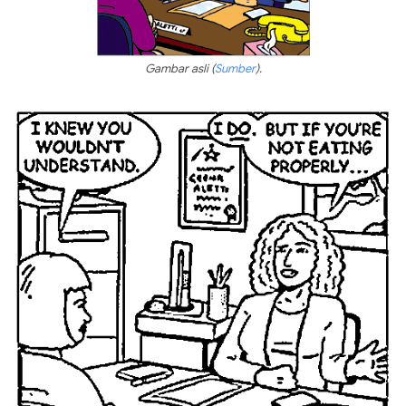
Gambar asli (
Sumber
).