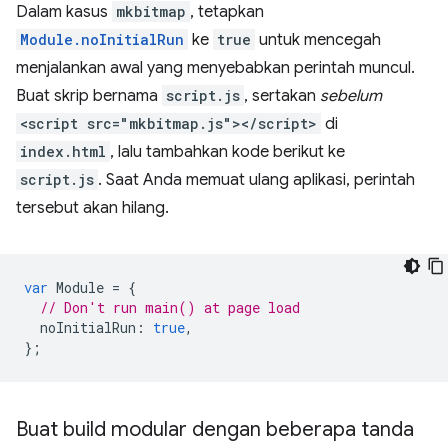
Dalam kasus
mkbitmap
, tetapkan
Module.noInitialRun
ke
true
untuk mencegah
menjalankan awal yang menyebabkan perintah muncul.
Buat skrip bernama
script.js
, sertakan
sebelum
<script src="mkbitmap.js"></script>
di
index.html
, lalu tambahkan kode berikut ke
script.js
. Saat Anda memuat ulang aplikasi, perintah
tersebut akan hilang.
var
Module
=
{
// Don't run main() at page load
noInitialRun
:
true
,
};
Buat build modular dengan beberapa tanda