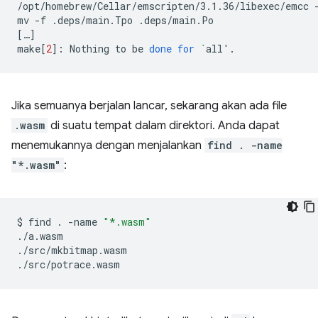
/opt/homebrew/Cellar/emscripten/3.1.36/libexec/emcc
mv
-f
.deps/main.Tpo
[
…
]
make
[
2
]
:
Nothing
to
be
done
for
`
all
'
Jika semuanya berjalan lancar, sekarang akan ada file
.wasm
di suatu tempat dalam direktori. Anda dapat
menemukannya dengan menjalankan
find . -name
"*.wasm"
:
$
find
.
-name
"*.wasm"
./a.wasm

./src/mkbitmap.wasm
