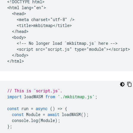
<!DOCTYPE html>

<html lang="en">

  <head>

    <meta charset="utf-8" />

    <title>mkbitmap</title>

  </head>

  <body>

    <!-- No longer load `mkbitmap.js` here -->

    <script src="script.js" type="module"></script>

  </body>

// This is `script.js`.
import
loadWASM
from
'./mkbitmap.js'
;
const
run
=
async
()
=
>
{
const
Module
=
await
loadWASM
();
console
.
log
(
Module
);
};