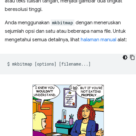
atau teks tulisan tangan, menjadi gambar dua tingkat
beresolusi tinggi.
Anda menggunakan
mkbitmap
dengan meneruskan
sejumlah opsi dan satu atau beberapa nama file. Untuk
mengetahui semua detailnya, lihat
halaman manual
alat:
$
mkbitmap
[
options
]
[
filename...
]