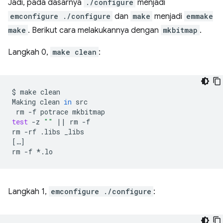
Jadi, pada dasarnya
./configure
menjadi
emconfigure ./configure
dan
make
menjadi
emmake
make
. Berikut cara melakukannya dengan
mkbitmap
.
Langkah 0,
make clean
:
$
make
clean

Making
clean
in
rm
-f
potrace
test
-z
""
||
rm
-f

rm
-rf
.libs
[
…
]
rm
-f
Langkah 1,
emconfigure ./configure
: