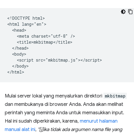
<!DOCTYPE html>

<html lang="en">

  <head>

    <meta charset="utf-8" />

    <title>mkbitmap</title>

  </head>

  <body>

    <script src="mkbitmap.js"></script>

  </body>

Mulai server lokal yang menyalurkan direktori
mkbitmap
dan membukanya di browser Anda. Anda akan melihat
perintah yang meminta Anda untuk memasukkan input.
Hal ini sudah diperkirakan, karena,
menurut halaman
manual alat ini
,
"[j]ika tidak ada argumen nama file yang