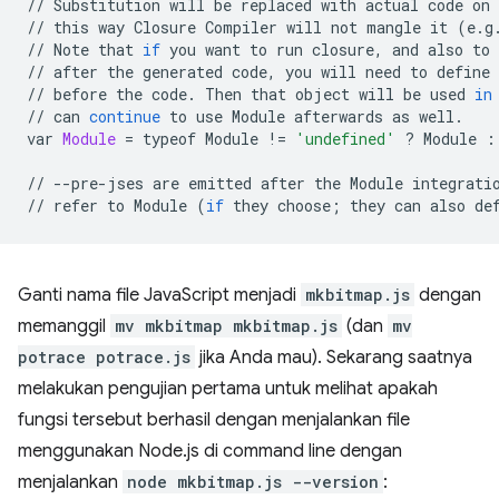
//
Substitution
will
be
replaced
with
actual
code
on
//
this
way
Closure
Compiler
will
not
mangle
it
(
e.g
//
Note
that
if
you
want
to
run
closure,
and
also
to
//
after
the
generated
code,
you
will
need
to
define
//
before
the
code.
Then
that
object
will
be
used
in
//
can
continue
to
use
Module
afterwards
as
well.

var
Module
=
typeof
Module
!
=
'undefined'
?
Module
:
//
--pre-jses
are
emitted
after
the
Module
integrati
//
refer
to
Module
(
if
they
choose
;
they
can
also
de
Ganti nama file JavaScript menjadi
mkbitmap.js
dengan
memanggil
mv mkbitmap mkbitmap.js
(dan
mv
potrace potrace.js
jika Anda mau). Sekarang saatnya
melakukan pengujian pertama untuk melihat apakah
fungsi tersebut berhasil dengan menjalankan file
menggunakan Node.js di command line dengan
menjalankan
node mkbitmap.js --version
: