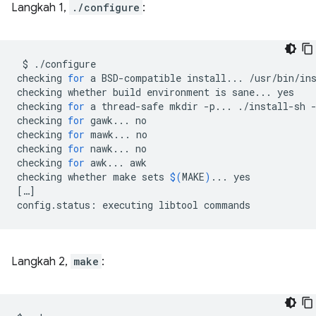
Langkah 1,
./configure
:
$
./configure

checking
for
a
BSD-compatible
install...
/usr/bin/in
checking
whether
build
environment
is
sane...
yes

checking
for
a
thread-safe
mkdir
-p...
./install-sh
checking
for
gawk...
no

checking
for
mawk...
no

checking
for
nawk...
no

checking
for
awk...
awk

checking
whether
make
sets
$(
MAKE
)
...
[
…
]
config.status:
executing
libtool
Langkah 2,
make
: