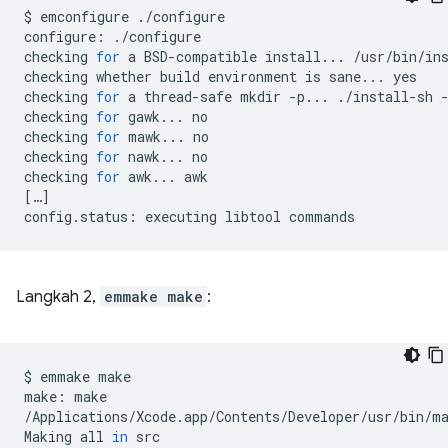
$
emconfigure
./configure

configure:
./configure

checking
for
a
BSD-compatible
install...
/usr/bin/in
checking
whether
build
environment
is
sane...
yes

checking
for
a
thread-safe
mkdir
-p...
./install-sh
checking
for
gawk...
no

checking
for
mawk...
no

checking
for
nawk...
no

checking
for
awk...
[
…
]
config.status:
executing
libtool
Langkah 2,
emmake make
:
$
emmake
make

make:
make

/Applications/Xcode.app/Contents/Developer/usr/bin/m
Making
all
in
src
