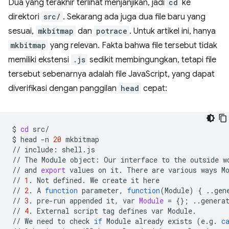
Dua yang terakhir terlihat menjanjikan, jadi
cd
ke
direktori
src/
. Sekarang ada juga dua file baru yang
sesuai,
mkbitmap
dan
potrace
. Untuk artikel ini, hanya
mkbitmap
yang relevan. Fakta bahwa file tersebut tidak
memiliki ekstensi
.js
sedikit membingungkan, tetapi file
tersebut sebenarnya adalah file JavaScript, yang dapat
diverifikasi dengan panggilan
head
cepat:
$
cd
src/

$
head
-n
20
mkbitmap

//
include:
shell.js

//
The
Module
object:
Our
interface
to
the
outside
w
//
and
export
values
on
it.
There
are
various
ways
M
//
1
.
Not
defined.
We
create
it
here

//
2
.
A
function
parameter,
function
(
Module
)
{
..gen
//
3
.
pre-run
appended
it,
var
Module
=
{}
;
..genera
//
4
.
External
script
tag
defines
var
Module.

//
We
need
to
check
if
Module
already
exists
(
e.g.
c