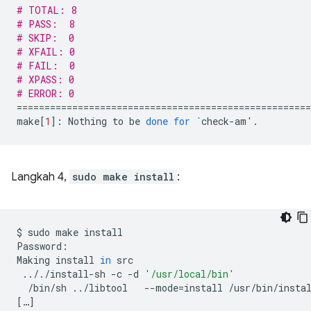
# TOTAL: 8
# PASS:  8
# SKIP:  0
# XFAIL: 0
# FAIL:  0
# XPASS: 0
# ERROR: 0
====================================================
make
[
1
]
:
Nothing
to
be
done
for
`
check-am
'
Langkah 4,
sudo make install
:
$
sudo
make
install

Password:

Making
install
in
.././install-sh
-c
-d
'/usr/local/bin'
/bin/sh
../libtool
--mode
=
install
/usr/bin/insta
[
…
]