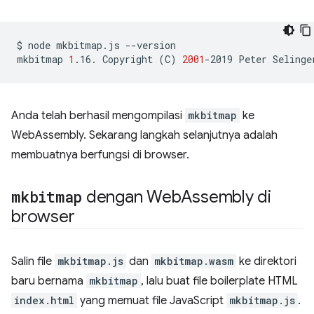
$
node
mkbitmap.js
--version

mkbitmap
1
.16.
Copyright
(
C
)
2001
-2019
Peter
Anda telah berhasil mengompilasi
mkbitmap
ke
WebAssembly. Sekarang langkah selanjutnya adalah
membuatnya berfungsi di browser.
mkbitmap
dengan Web
Assembly di
browser
Salin file
mkbitmap.js
dan
mkbitmap.wasm
ke direktori
baru bernama
mkbitmap
, lalu buat file boilerplate HTML
index.html
yang memuat file JavaScript
mkbitmap.js
.