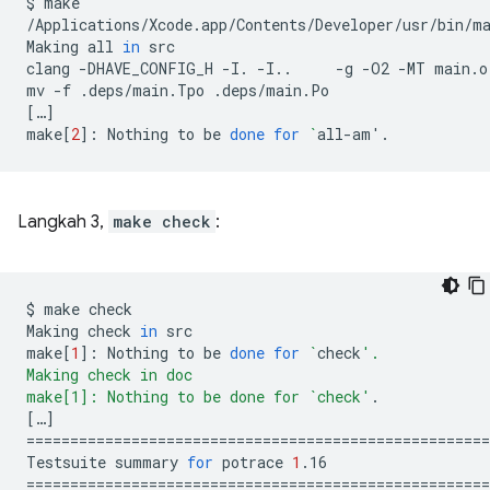
$
make

/Applications/Xcode.app/Contents/Developer/usr/bin/m
Making
all
in
src

clang
-DHAVE_CONFIG_H
-I.
-I..
-g
-O2
-MT
main.o
mv
-f
.deps/main.Tpo
[
…
]
make
[
2
]
:
Nothing
to
be
done
for
`
all-am
'
Langkah 3,
make check
:
$
make
check

Making
check
in
src

make
[
1
]
:
Nothing
to
be
done
for
`
check
'.
Making check in doc
make[1]: Nothing to be done for `check'
[
…
]
====================================================
Testsuite
summary
for
potrace
1
====================================================