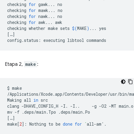
checking
for
gawk...
no

checking
for
mawk...
no

checking
for
nawk...
no

checking
for
awk...
awk

checking
whether
make
sets
$(
MAKE
)
...
[
…
]
config.status:
executing
libtool
Etapa 2,
make
:
$
make

/Applications/Xcode.app/Contents/Developer/usr/bin/m
Making
all
in
src

clang
-DHAVE_CONFIG_H
-I.
-I..
-g
-O2
-MT
main.o
mv
-f
.deps/main.Tpo
[
…
]
make
[
2
]
:
Nothing
to
be
done
for
`
all-am
'