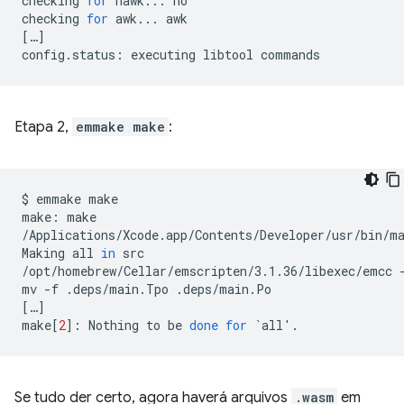
checking
for
nawk...
no

checking
for
awk...
[
…
]
config.status:
executing
libtool
Etapa 2,
emmake make
:
$
emmake
make

make:
make

/Applications/Xcode.app/Contents/Developer/usr/bin/m
Making
all
in
src

/opt/homebrew/Cellar/emscripten/3.1.36/libexec/emcc
mv
-f
.deps/main.Tpo
[
…
]
make
[
2
]
:
Nothing
to
be
done
for
`
all
'
Se tudo der certo, agora haverá arquivos
.wasm
em