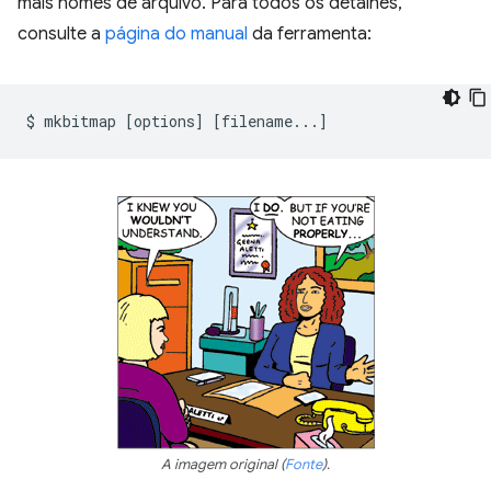
mais nomes de arquivo. Para todos os detalhes,
consulte a
página do manual
da ferramenta:
$
mkbitmap
[
options
]
[
filename...
]
A imagem original (
Fonte
).