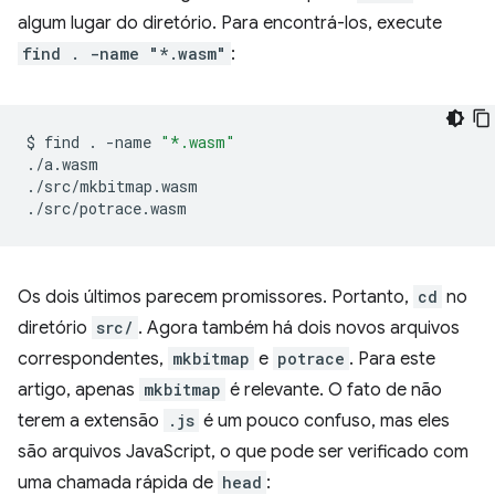
algum lugar do diretório. Para encontrá-los, execute
find . -name "*.wasm"
:
$
find
.
-name
"*.wasm"
./a.wasm

./src/mkbitmap.wasm

Os dois últimos parecem promissores. Portanto,
cd
no
diretório
src/
. Agora também há dois novos arquivos
correspondentes,
mkbitmap
e
potrace
. Para este
artigo, apenas
mkbitmap
é relevante. O fato de não
terem a extensão
.js
é um pouco confuso, mas eles
são arquivos JavaScript, o que pode ser verificado com
uma chamada rápida de
head
: