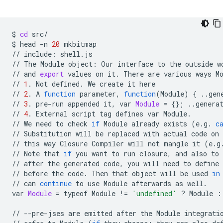
$
cd
src/

$
head
-n
20
mkbitmap

//
include:
shell.js

//
The
Module
object:
Our
interface
to
the
outside
w
//
and
export
values
on
it.
There
are
various
ways
M
//
1
.
Not
defined.
We
create
it
here

//
2
.
A
function
parameter,
function
(
Module
)
{
..gen
//
3
.
pre-run
appended
it,
var
Module
=
{}
;
..genera
//
4
.
External
script
tag
defines
var
Module.

//
We
need
to
check
if
Module
already
exists
(
e.g.
c
//
Substitution
will
be
replaced
with
actual
code
on
//
this
way
Closure
Compiler
will
not
mangle
it
(
e.g
//
Note
that
if
you
want
to
run
closure,
and
also
to
//
after
the
generated
code,
you
will
need
to
define
//
before
the
code.
Then
that
object
will
be
used
in
//
can
continue
to
use
Module
afterwards
as
well.

var
Module
=
typeof
Module
!
=
'undefined'
?
Module
:
//
--pre-jses
are
emitted
after
the
Module
integrati