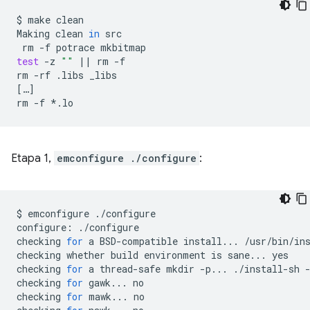
$
make
clean

Making
clean
in
rm
-f
potrace
test
-z
""
||
rm
-f

rm
-rf
.libs
[
…
]
rm
-f
Etapa 1,
emconfigure ./configure
:
$
emconfigure
./configure

configure:
./configure

checking
for
a
BSD-compatible
install...
/usr/bin/in
checking
whether
build
environment
is
sane...
yes

checking
for
a
thread-safe
mkdir
-p...
./install-sh
checking
for
gawk...
no

checking
for
mawk...
no
