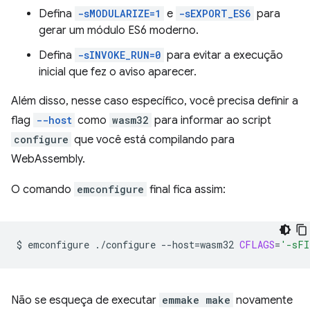
Defina
-sMODULARIZE=1
e
-sEXPORT_ES6
para
gerar um módulo ES6 moderno.
Defina
-sINVOKE_RUN=0
para evitar a execução
inicial que fez o aviso aparecer.
Além disso, nesse caso específico, você precisa definir a
flag
--host
como
wasm32
para informar ao script
configure
que você está compilando para
WebAssembly.
O comando
emconfigure
final fica assim:
$
emconfigure
./configure
--host
=
wasm32
CFLAGS
=
'-sFI
Não se esqueça de executar
emmake make
novamente