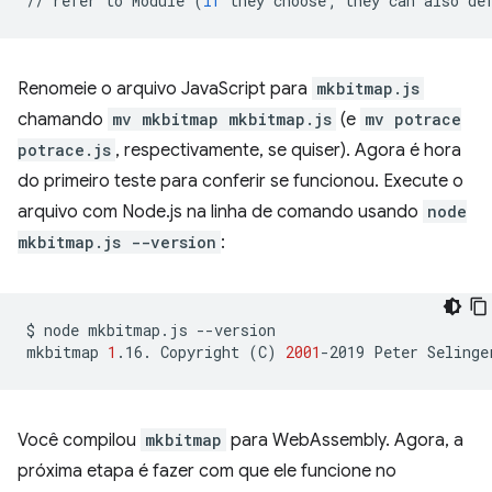
//
refer
to
Module
(
if
they
choose
;
they
can
also
de
Renomeie o arquivo JavaScript para
mkbitmap.js
chamando
mv mkbitmap mkbitmap.js
(e
mv potrace
potrace.js
, respectivamente, se quiser). Agora é hora
do primeiro teste para conferir se funcionou. Execute o
arquivo com Node.js na linha de comando usando
node
mkbitmap.js --version
:
$
node
mkbitmap.js
--version

mkbitmap
1
.16.
Copyright
(
C
)
2001
-2019
Peter
Você compilou
mkbitmap
para WebAssembly. Agora, a
próxima etapa é fazer com que ele funcione no