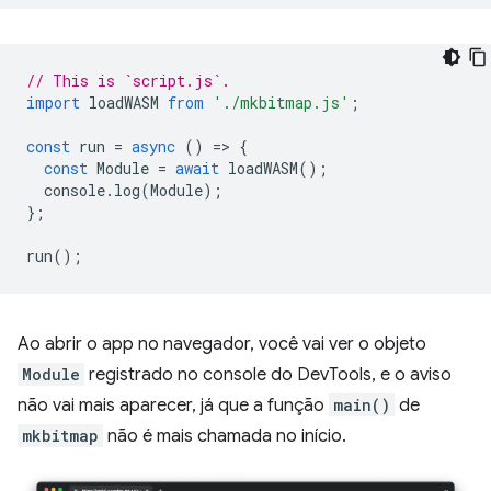
// This is `script.js`.
import
loadWASM
from
'./mkbitmap.js'
;
const
run
=
async
()
=
>
{
const
Module
=
await
loadWASM
();
console
.
log
(
Module
);
};
run
();
Ao abrir o app no navegador, você vai ver o objeto
Module
registrado no console do DevTools, e o aviso
não vai mais aparecer, já que a função
main()
de
mkbitmap
não é mais chamada no início.