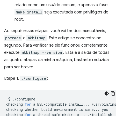
criado como um usuário comum, e apenas a fase
make install
seja executada com privilégios de
root.
Ao seguir essas etapas, você vai ter dois executáveis,
potrace
e
mkbitmap
. Este artigo se concentra no
segundo. Para verificar se ele funcionou corretamente,
execute
mkbitmap --version
. Esta é a saída de todas
as quatro etapas da minha máquina, bastante reduzida
para ser breve:
Etapa 1,
./configure
:
$
./configure

checking
for
a
BSD-compatible
install...
/usr/bin/in
checking
whether
build
environment
is
sane...
yes

checking
for
a
thread-safe
mkdir
-p...
./install-sh