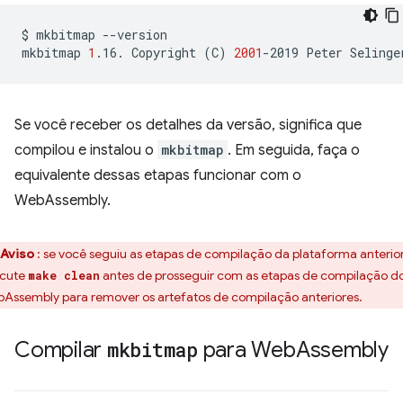
$
mkbitmap
--version

mkbitmap
1
.16.
Copyright
(
C
)
2001
-2019
Peter
Se você receber os detalhes da versão, significa que
compilou e instalou o
mkbitmap
. Em seguida, faça o
equivalente dessas etapas funcionar com o
WebAssembly.
Aviso
: se você seguiu as etapas de compilação da plataforma anterior
cute
antes de prosseguir com as etapas de compilação d
make clean
Assembly para remover os artefatos de compilação anteriores.
Compilar
mkbitmap
para Web
Assembly