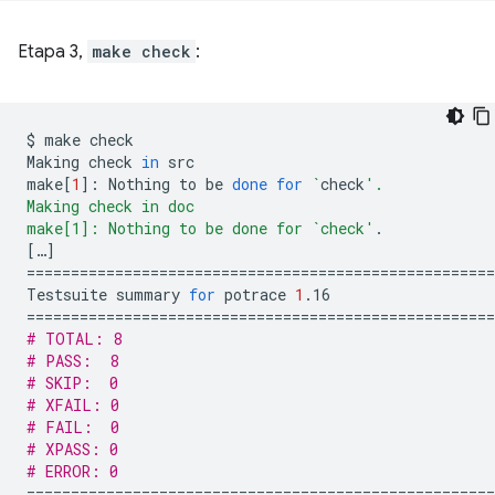
Etapa 3,
make check
:
$
make
check

Making
check
in
src

make
[
1
]
:
Nothing
to
be
done
for
`
check
'.
Making check in doc
make[1]: Nothing to be done for `check'
[
…
]
====================================================
Testsuite
summary
for
potrace
1
====================================================
# TOTAL: 8
# PASS:  8
# SKIP:  0
# XFAIL: 0
# FAIL:  0
# XPASS: 0
# ERROR: 0
====================================================