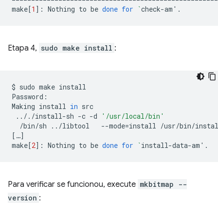
make
[
1
]
:
Nothing
to
be
done
for
`
check-am
'
Etapa 4,
sudo make install
:
$
sudo
make
install

Password:

Making
install
in
.././install-sh
-c
-d
'/usr/local/bin'
/bin/sh
../libtool
--mode
=
install
/usr/bin/insta
[
…
]
make
[
2
]
:
Nothing
to
be
done
for
`
install-data-am
'
Para verificar se funcionou, execute
mkbitmap --
version
: