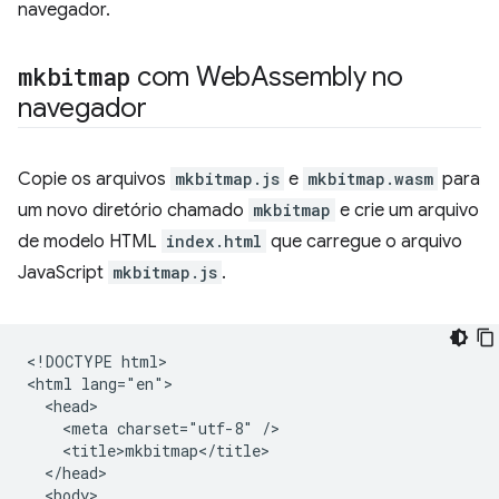
navegador.
mkbitmap
com Web
Assembly no
navegador
Copie os arquivos
mkbitmap.js
e
mkbitmap.wasm
para
um novo diretório chamado
mkbitmap
e crie um arquivo
de modelo HTML
index.html
que carregue o arquivo
JavaScript
mkbitmap.js
.
<!DOCTYPE html>

<html lang="en">

  <head>

    <meta charset="utf-8" />

    <title>mkbitmap</title>

  </head>

  <body>
