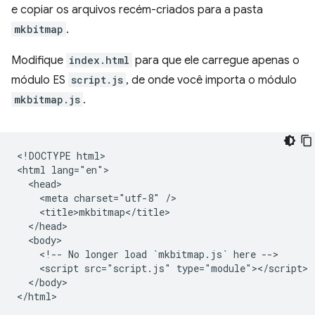
e copiar os arquivos recém-criados para a pasta
mkbitmap
.
Modifique
index.html
para que ele carregue apenas o
módulo ES
script.js
, de onde você importa o módulo
mkbitmap.js
.
<!DOCTYPE html>

<html lang="en">

  <head>

    <meta charset="utf-8" />

    <title>mkbitmap</title>

  </head>

  <body>

    <!-- No longer load `mkbitmap.js` here -->

    <script src="script.js" type="module"></script>

  </body>
