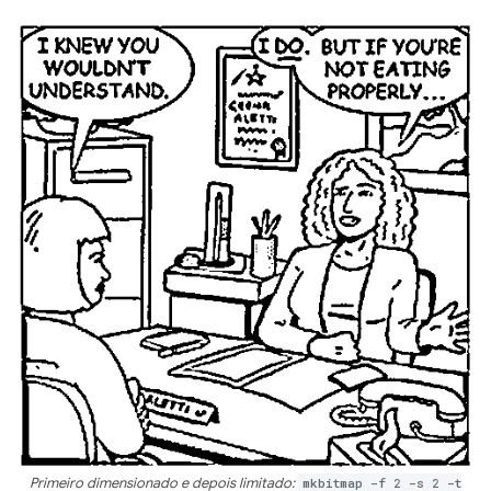
Primeiro dimensionado e depois limitado:
mkbitmap -f 2 -s 2 -t