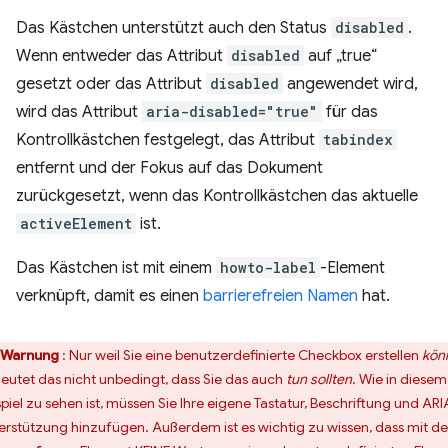
Das Kästchen unterstützt auch den Status
disabled
.
Wenn entweder das Attribut
disabled
auf „true“
gesetzt oder das Attribut
disabled
angewendet wird,
wird das Attribut
aria-disabled="true"
für das
Kontrollkästchen festgelegt, das Attribut
tabindex
entfernt und der Fokus auf das Dokument
zurückgesetzt, wenn das Kontrollkästchen das aktuelle
activeElement
ist.
Das Kästchen ist mit einem
howto-label
-Element
verknüpft, damit es einen
barrierefreien Namen
hat.
Warnung
: Nur weil Sie eine benutzerdefinierte Checkbox erstellen
kön
eutet das nicht unbedingt, dass Sie das auch
tun sollten
. Wie in diesem
spiel zu sehen ist, müssen Sie Ihre eigene Tastatur, Beschriftung und ARI
erstützung hinzufügen. Außerdem ist es wichtig zu wissen, dass mit d