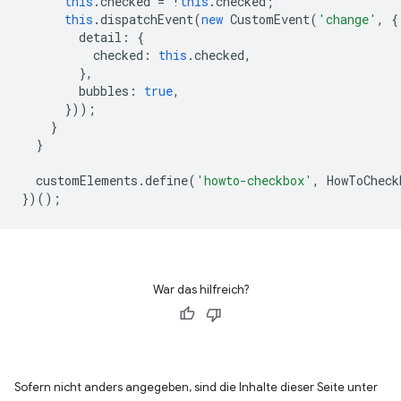
this
.
checked
=
!
this
.
checked
;
this
.
dispatchEvent
(
new
CustomEvent
(
'change'
,
{
detail
:
{
checked
:
this
.
checked
,
},
bubbles
:
true
,
}));
}
}
customElements
.
define
(
'howto-checkbox'
,
HowToCheck
})();
War das hilfreich?
Sofern nicht anders angegeben, sind die Inhalte dieser Seite unter