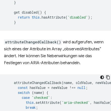
}
get
disabled
()
{
return
this
.
hasAttribute
(
'disabled'
);
}
attributeChangedCallback()
wird aufgerufen, wenn
sich eines der Attribute im Array „observedAttributes“
ändert. Hier können Sie Nebenwirkungen wie das
Festlegen von ARIA-Attributen behandeln.
attributeChangedCallback
(
name
,
oldValue
,
newValu
const
hasValue
=
newValue
!==
null
;
switch
(
name
)
{
case
'checked'
:
this
.
setAttribute
(
'aria-checked'
,
hasValue
break
;