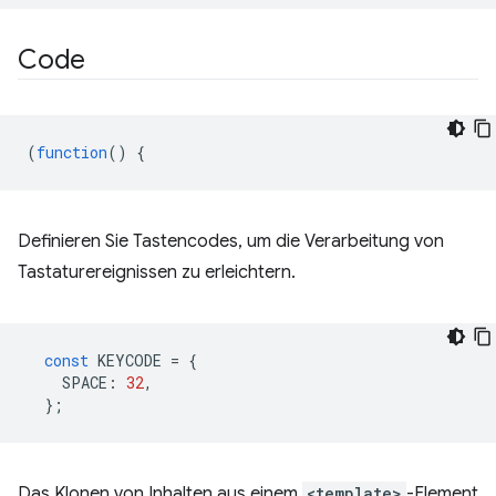
Code
(
function
()
{
Definieren Sie Tastencodes, um die Verarbeitung von
Tastaturereignissen zu erleichtern.
const
KEYCODE
=
{
SPACE
:
32
,
};
Das Klonen von Inhalten aus einem
<template>
-Element