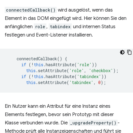
connectedCallback()
wird ausgelöst, wenn das
Element in das DOM eingefügt wird. Hier können Sie den
anfänglichen
role
,
tabindex
und internen Status
festlegen und Event-Listener installieren.
connectedCallback
()
{
if
(
!
this
.
hasAttribute
(
'role'
))
this
.
setAttribute
(
'role'
,
'checkbox'
);
if
(
!
this
.
hasAttribute
(
'tabindex'
))
this
.
setAttribute
(
'tabindex'
,
0
);
Ein Nutzer kann ein Attribut für eine Instanz eines
Elements festlegen, bevor sein Prototyp mit dieser
Klasse verbunden wurde. Die
_upgradeProperty()
-
Methode prüft alle Instanzeigenschaften und führt sie