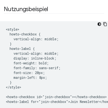
Nutzungsbeispiel
<style>

  howto-checkbox {

    vertical-align: middle;

  }

  howto-label {

    vertical-align: middle;

    display: inline-block;

    font-weight: bold;

    font-family: sans-serif;

    font-size: 20px;

    margin-left: 8px;

  }

</style>

<howto-checkbox id="join-checkbox"></howto-checkbox>
