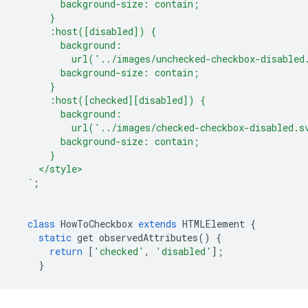
        background-size: contain;
      }
      :host([disabled]) {
        background:
          url('../images/unchecked-checkbox-disabled
        background-size: contain;
      }
      :host([checked][disabled]) {
        background:
          url('../images/checked-checkbox-disabled.s
        background-size: contain;
      }
    </style>
  `
;
class
HowToCheckbox
extends
HTMLElement
{
static
get
observedAttributes
()
{
return
[
'checked'
,
'disabled'
];
}