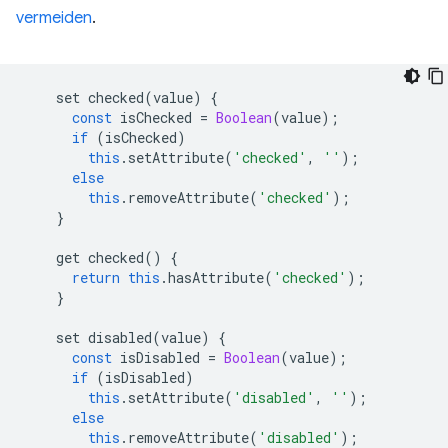
vermeiden
.
set
checked
(
value
)
{
const
isChecked
=
Boolean
(
value
);
if
(
isChecked
)
this
.
setAttribute
(
'checked'
,
''
);
else
this
.
removeAttribute
(
'checked'
);
}
get
checked
()
{
return
this
.
hasAttribute
(
'checked'
);
}
set
disabled
(
value
)
{
const
isDisabled
=
Boolean
(
value
);
if
(
isDisabled
)
this
.
setAttribute
(
'disabled'
,
''
);
else
this
.
removeAttribute
(
'disabled'
);