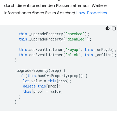
durch die entsprechenden Klassensetter aus. Weitere
Informationen finden Sie im Abschnitt
Lazy-Properties
.
this
.
_upgradeProperty
(
'checked'
);
this
.
_upgradeProperty
(
'disabled'
);
this
.
addEventListener
(
'keyup'
,
this
.
_onKeyUp
);
this
.
addEventListener
(
'click'
,
this
.
_onClick
);
}
_upgradeProperty
(
prop
)
{
if
(
this
.
hasOwnProperty
(
prop
))
{
let
value
=
this
[
prop
];
delete
this
[
prop
];
this
[
prop
]
=
value
;
}
}