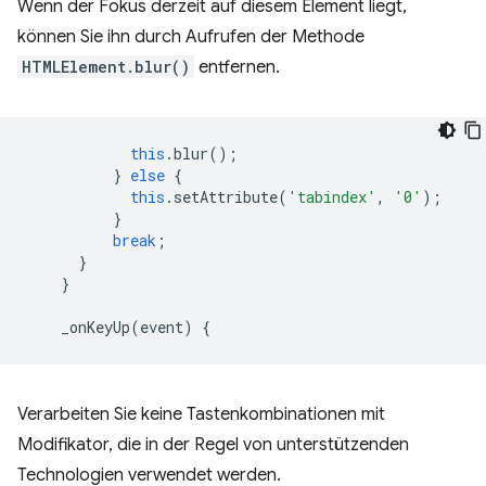
Wenn der Fokus derzeit auf diesem Element liegt,
können Sie ihn durch Aufrufen der Methode
HTMLElement.blur()
entfernen.
this
.
blur
();
}
else
{
this
.
setAttribute
(
'tabindex'
,
'0'
);
}
break
;
}
}
_onKeyUp
(
event
)
{
Verarbeiten Sie keine Tastenkombinationen mit
Modifikator, die in der Regel von unterstützenden
Technologien verwendet werden.