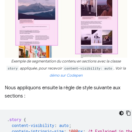
Exemple de segmentation du contenu en sections avec la classe
story
appliquée, pour recevoir
content-visibility: auto
. Voir la
démo sur Codepen
Nous appliquons ensuite la règle de style suivante aux
sections :
.
story
{
content-visibility
:
auto
;
contain-intrinsic-size
:
1000
px
;
/* Explained in th