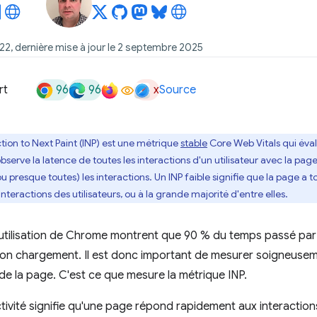
022, dernière mise à jour le 2 septembre 2025
96
96
x
rt
Source
ction to Next Paint (INP) est une métrique
stable
Core Web Vitals qui éval
 observe la latence de toutes les interactions d'un utilisateur avec la pag
ou presque toutes) les interactions. Un INP faible signifie que la page 
nteractions des utilisateurs, ou à la grande majorité d'entre elles.
tilisation de Chrome montrent que 90 % du temps passé par u
on chargement. Il est donc important de mesurer soigneuseme
 de la page. C'est ce que mesure la métrique INP.
ivité signifie qu'une page répond rapidement aux interactio