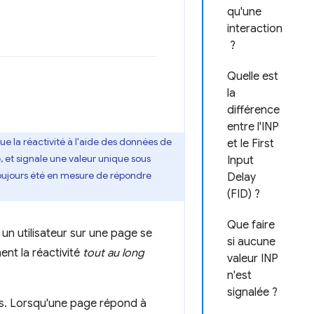
qu'une
interaction
?
Quelle est
la
différence
entre l'INP
ue la réactivité à l'aide des données de
et le First
e, et signale une valeur unique sous
Input
a toujours été en mesure de répondre
Delay
(FID) ?
Que faire
n utilisateur sur une page se
si aucune
nt la réactivité
tout au long
valeur INP
n'est
signalée ?
ns. Lorsqu'une page répond à