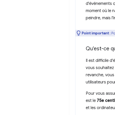
d'événements qu
moment où le na
peindre, mais l
Point important
: P
Qu'est-ce q
Il est difficile
vous souhaitez 
revanche, vous 
utilisateurs po
Pour vous assur
est le
75e centi
et les ordinateu