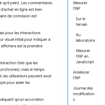
 qu'il peint. Les commentaires
Mesurer
l'INP
 d'achat en ligne est bien
laire de connexion est
Sur le
terrain
is pour les interactions
Au
 visuel initial pour indiquer à
laboratoire
 affichera est la première
Mesurer
l'INP en
JavaScript
nteraction (tels que les
asynchrones), mais le temps
Améliorer
, les utilisateurs peuvent avoir
l'INP
ppé pour aider les
Journal des
modification
 indiquant qu'un accordéon
s