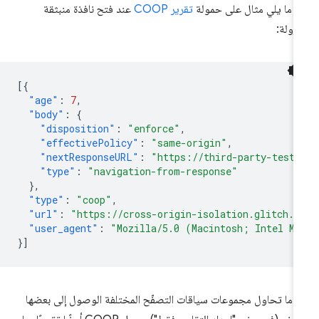
 ما يلي مثال على حمولة
تقرير COOP
عند فتح نافذة منبثقة
زولة:
[{
"age"
:
7
,
"body"
:
{
"disposition"
:
"enforce"
,
"effectivePolicy"
:
"same-origin"
,
"nextResponseURL"
:
"https://third-party-test.
"type"
:
"navigation-from-response"
},
"type"
:
"coop"
,
"url"
:
"https://cross-origin-isolation.glitch.m
"user_agent"
:
"Mozilla/5.0 (Macintosh; Intel Ma
}]
دما تحاول مجموعات سياقات التصفّح المختلفة الوصول إلى بعضها