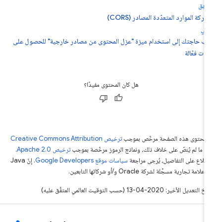
سابق
اركة الموارد المتعدّدة المصادر (CORS)
تالي
ب حاجتك إلى استخدام ميزة "عزل المحتوى من مصادر خارجية" للحصول على
زات فعّالة
هل كان المحتوى مفيدًا؟
ّ محتوى هذه الصفحة مرخّص بموجب
ترخيص Creative Commons Attribution
4‏
ما لم يُنصّ على خلاف ذلك، ونماذج الرموز مرخّصة بموجب
ترخيص Apache 2.0‏
.
اطّلاع على التفاصيل، يُرجى مراجعة
سياسات موقع Google Developers‏
. إنّ Java
لامة تجارية مسجَّلة لشركة Oracle و/أو شركائها التابعين.
التعديل الأخير: 2020-04-13 (حسب التوقيت العالمي المتفَّق عليه)