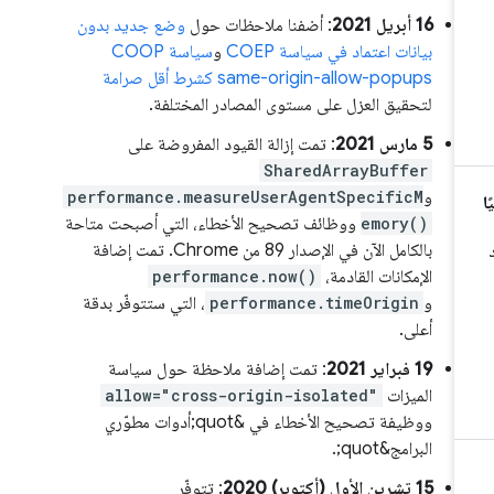
‫16 أبريل 2021
: أضفنا ملاحظات حول
وضع جديد بدون
بيانات اعتماد في سياسة COEP
و
سياسة COOP
same-origin-allow-popups كشرط أقل صرامة
لتحقيق العزل على مستوى المصادر المختلفة.
‫5 مارس 2021
: تمت إزالة القيود المفروضة على
SharedArrayBuffer
و
performance.measureUserAgentSpecificM
emory()
ووظائف تصحيح الأخطاء، التي أصبحت متاحة
بالكامل الآن في الإصدار 89 من Chrome. تمت إضافة
الإمكانات القادمة،
performance.now()
و
performance.timeOrigin
، التي ستتوفّر بدقة
أعلى.
‫19 فبراير 2021
: تمت إضافة ملاحظة حول سياسة
الميزات
allow="cross-origin-isolated"
ووظيفة تصحيح الأخطاء في &quot;أدوات مطوّري
البرامج&quot;.
‫15 تشرين الأول (أكتوبر) 2020
: تتوفّر