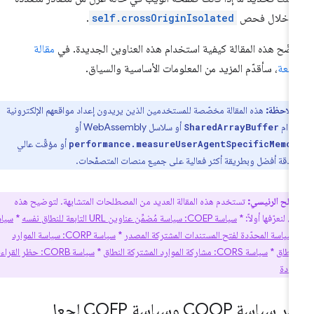
ن خلال فحص
self.crossOriginIsolated
.
ضّح هذه المقالة كيفية استخدام هذه العناوين الجديدة. في
مقالة
ابعة
، سأقدّم المزيد من المعلومات الأساسية والسياق.
ملاحظة:
هذه المقالة مخصّصة للمستخدمين الذين يريدون إعداد مواقعهم الإلكترونية
خدام
أو سلاسل WebAssembly أو
SharedArrayBuffer
أو مؤقّت عالي
performance.measureUserAgentSpecificMemo
 بدقة أفضل وبطريقة أكثر فعالية على جميع منصات المتصفّحات.
طلح الرئيسي:
تستخدم هذه المقالة العديد من المصطلحات المتشابهة. لتوضيح هذه
لنعرّفها أولاً: *
سياسة COEP: سياسة مُضمِّن عناوين URL التابعة للنطاق نفسه
*
سياسة
*
سياسة CORP: سياسة الموارد
لنطاق
*
سياسة CORS: مشاركة الموارد المشتركة النطاق
*
سياسة CORB: حظر القراءة من
عددة
نشر سياسة COOP وسياسة COEP لجعل