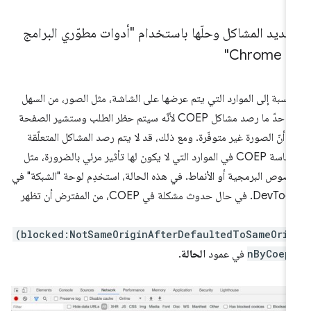
ديد المشاكل وحلّها باستخدام "أدوات مطوّري البرامج
Chrom"
لنسبة إلى الموارد التي يتم عرضها على الشاشة، مثل الصور، من السهل
إلى حدّ ما رصد مشاكل COEP لأنّه سيتم حظر الطلب وستشير الصفحة
ى أنّ الصورة غير متوفّرة. ومع ذلك، قد لا يتم رصد المشاكل المتعلّقة
بسياسة COEP في الموارد التي لا يكون لها تأثير مرئي بالضرورة، مثل
نصوص البرمجية أو الأنماط. في هذه الحالة، استخدِم لوحة "الشبكة" في
DevTools. في حال حدوث مشكلة في COEP، من المفترض أن تظهر
ك
(blocked:NotSameOriginAfterDefaultedToSameOrig
nByCoep
في عمود
الحالة
.