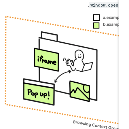
.
window.opene