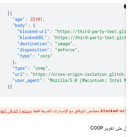
[{
"age"
:
25101
,
"body"
:
{
"blocked-url"
:
"https://third-party-test.glit
"blockedURL"
:
"https://third-party-test.glitc
"destination"
:
"image"
,
"disposition"
:
"enforce"
,
"type"
:
"corp"
},
"type"
:
"coep"
,
"url"
:
"https://cross-origin-isolation.glitch.m
"user_agent"
:
"Mozilla/5.0 (Macintosh; Intel Ma
}]
:
مخصّص للتوافق مع الإصدارات القديمة فقط و
ستتم إزالته في النهاية
.
blocked-url
ال على تقرير COOP