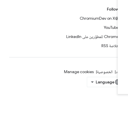
Follow
@ChromiumDev on X
YouTube
Chrome للمطوّرين على LinkedIn
خلاصة RSS
بنود
الخصوصية
Manage cookies