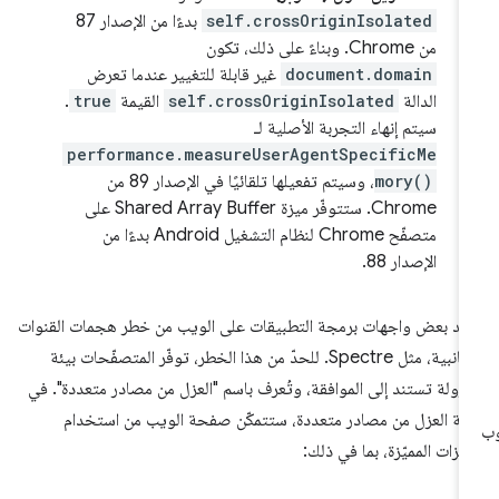
self.crossOriginIsolated
بدءًا من الإصدار 87
من Chrome. وبناءً على ذلك، تكون
document.domain
غير قابلة للتغيير عندما تعرض
الدالة
self.crossOriginIsolated
القيمة
true
.
سيتم إنهاء التجربة الأصلية لـ
performance.measureUserAgentSpecificMe
mory()
، وسيتم تفعيلها تلقائيًا في الإصدار 89 من
Chrome. ستتوفّر ميزة Shared Array Buffer على
متصفّح Chrome لنظام التشغيل Android بدءًا من
الإصدار 88.
يد بعض واجهات برمجة التطبيقات على الويب من خطر هجمات القنوات
الجانبية، مثل Spectre. للحدّ من هذا الخطر، توفّر المتصفّحات بيئة
زولة تستند إلى الموافقة، وتُعرف باسم "العزل من مصادر متعددة". في
لة العزل من مصادر متعددة، ستتمكّن صفحة الويب من استخدام
ميزات المميّزة، بما في ذلك: