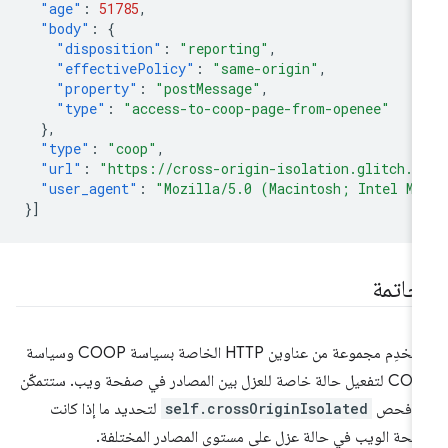
"age"
:
51785
,
"body"
:
{
"disposition"
:
"reporting"
,
"effectivePolicy"
:
"same-origin"
,
"property"
:
"postMessage"
,
"type"
:
"access-to-coop-page-from-openee"
},
"type"
:
"coop"
,
"url"
:
"https://cross-origin-isolation.glitch.m
"user_agent"
:
"Mozilla/5.0 (Macintosh; Intel Ma
}]
لخاتمة
استخدِم مجموعة من عناوين HTTP الخاصة بسياسة COOP وسياسة
COEP لتفعيل حالة خاصة للعزل بين المصادر في صفحة ويب. ستتمكّن
ن فحص
self.crossOriginIsolated
لتحديد ما إذا كانت
حة الويب في حالة عزل على مستوى المصادر المختلفة.