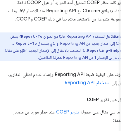
تقرير كلما حظر COEP تحميل أحد الموارد أو عزل COOP نافذة
منبثقة. يتوافق Chrome مع Reporting API منذ الإصدار 69، وذلك
جموعة متنوعة من الاستخدامات، بما في ذلك COEP وCOOP.
ملاحظة:
هل تستخدم Reporting API حاليًا مع العنوان
؟ ينتقل
Report-To
 Reporting API، والذي يستبدل
بـ
Report-To
، لذا ننصحك بالانتقال إلى الإصدار الجديد. اطّلِع على مقالة
Reporting-Endpo
نات إلى الإصدار 1 من Reporting API
لمعرفة التفاصيل.
للتعرّف على كيفية ضبط Reporting API وإعداد خادم لتلقّي التقارير،
تقِل إلى
استخدام Reporting API
.
ال على تقرير COEP
 ما يلي مثال على حمولة
تقرير COEP
عند حظر مورد من مصادر
عددة: