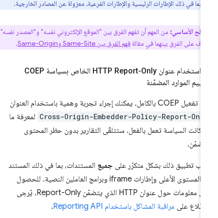
 بما في ذلك الإطارات الرئيسية والإطارات الفرعية، معزولة عن المصادر الخارجية.
طلح الأساسي:
من المهم أن تفهم الفرق بين "الموقع الإلكتروني نفسه" و"المصدر نفسه".
رّف على الفرق بينهما في مقالة
فهم الفرق بين Same-Site وSame-Origin
.
3- استخدام عنوان HTTP Report-Only الخاص بسياسة COEP
قييم الموارد المضمّنة
ل COEP بالكامل، يمكنك إجراء تجربة وهمية باستخدام العنوان
Cross-Origin-Embedder-Policy-Report-Onl
لمعرفة ما
ا كانت السياسة تعمل بالفعل. ستتلقّى التقارير بدون حظر المحتوى
مضمّن.
ب تطبيق ذلك بشكل متكرّر على
جميع
المستندات، بما في ذلك المستند
ذو المستوى الأعلى وإطارات iframe وبرامج العاملين النصية. للحصول
على معلومات حول عنوان HTTP الذي يتضمّن Report-Only، يُرجى
اطّلاع على
مراقبة المشاكل باستخدام Reporting API
.