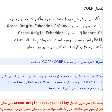
.
تفعيل COEP
د التأكّد من أنّ كل شيء يعمل بشكل صحيح وأنّه يمكن تحميل جميع
موارد بنجاح، بدِّل العنوان
Cross-Origin-Embedder-Policy-
Report-Onl
إلى العنوان
Cross-Origin-Embedder-
Polic
بالقيمة نفسها لجميع المستندات، بما في ذلك المستندات
ضمّنة من خلال إطارات iframe ونصوص برامج العاملين.
 الميزة:
التعرّف على تأثير مَعلمات COEP / CORP المختلفة
ملاحظة:
يستخدم تطبيق Squoosh
(وهو تطبيق ويب تقدّمي لتحسين الصور)
الآن
COOP 
للوصول إلى Wasm Threads (وShared Array Buffer)
صفّح Chrome على أجهزة Android.
:
نبحث حاليًا عن طرق لتفعيل
على نطاق
Cross-Origin-Resource-Policy
ّ حظر الوصول من نطاقات أخرى يتطلّب موافقة صريحة على جميع الموارد الفرعية. وقد