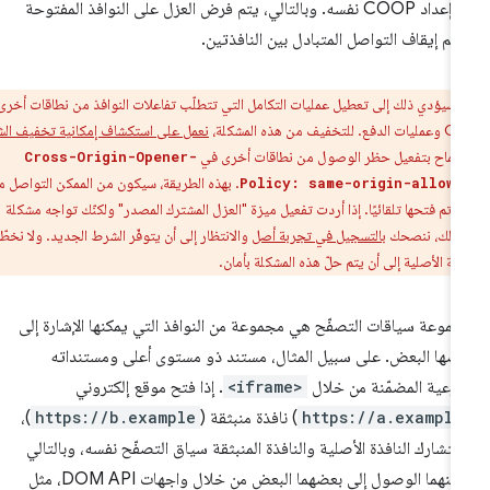
مع إعداد COOP نفسه. وبالتالي، يتم فرض العزل على النوافذ المفتوحة
تم إيقاف التواصل المتبادل بين النافذتين.
:
سيؤدي ذلك إلى تعطيل عمليات التكامل التي تتطلّب تفاعلات النوافذ من نطاقات أخرى،
نعمل على استكشاف إمكانية تخفيف الشرط
سماح بتفعيل حظر الوصول من نطاقات أخرى في
Cross-Origin-Opener-
. بهذه الطريقة، سيكون من الممكن التواصل مع
Policy: same-origin-allow
تي تم فتحها تلقائيًا. إذا أردت تفعيل ميزة "العزل المشترك المصدر" ولكنّك تواجه مشكلة
 ذلك، ننصحك
بالتسجيل في تجربة أصل
والانتظار إلى أن يتوفّر الشرط الجديد. ولا نخطّط
جربة الأصلية إلى أن يتم حلّ هذه المشكلة بأمان.
موعة سياقات التصفّح هي مجموعة من النوافذ التي يمكنها الإشارة إلى
ضها البعض. على سبيل المثال، مستند ذو مستوى أعلى ومستنداته
فرعية المضمّنة من خلال
<iframe>
. إذا فتح موقع إلكتروني
https://a.example
) نافذة منبثقة (
https://b.example
)،
تشارك النافذة الأصلية والنافذة المنبثقة سياق التصفّح نفسه، وبالتالي
كنهما الوصول إلى بعضهما البعض من خلال واجهات DOM API، مثل