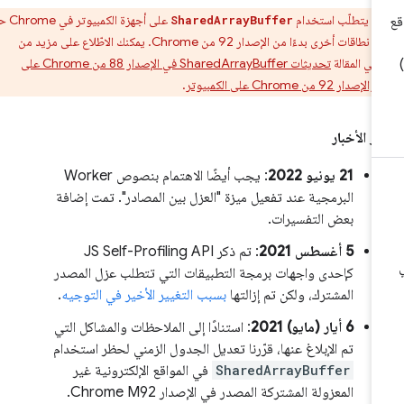
ر:
يتطلّب استخدام
على أجهزة الكمبيوتر في Chrome حظر
SharedArrayBuffer
الوصول من نطاقات أخرى بدءًا من الإصدار 92 من Chrome. يمكنك الاطّلاع على مزيد من
في المقالة
تحديثات SharedArrayBuffer في الإصدار 88 من Chrome على
وتر
.
ر الأخبار
‫21 يونيو 2022
: يجب أيضًا الاهتمام بنصوص Worker
البرمجية عند تفعيل ميزة "العزل بين المصادر". تمت إضافة
بعض التفسيرات.
‫5 أغسطس 2021
: تم ذكر JS Self-Profiling API
كإحدى واجهات برمجة التطبيقات التي تتطلب عزل المصدر
المشترك، ولكن تم إزالتها
بسبب التغيير الأخير في التوجيه
.
‫6 أيار (مايو) 2021
: استنادًا إلى الملاحظات والمشاكل التي
تم الإبلاغ عنها، قرّرنا تعديل الجدول الزمني لحظر استخدام
SharedArrayBuffer
في المواقع الإلكترونية غير
المعزولة المشتركة المصدر في الإصدار Chrome M92.