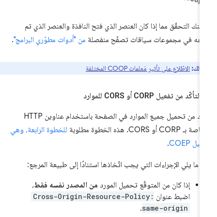
كنك التحقّق مما إذا كان العنصر الذي فتح النافذة والعنصر الذي تم
حه في مجموعات سياقات تصفّح منفصلة
من "أدوات مطوّري البرامج"
.
 ذلك:
الاطّلاع على تأثير مَعلمات COOP المختلفة
.
التأكّد من تفعيل CORP أو CORS للموارد
تأكَّد من تحميل جميع الموارد في الصفحة باستخدام عناوين HTTP
 بـ CORP أو CORS. هذه الخطوة مطلوبة
للخطوة الرابعة، وهي
يل COEP
.
 ما يلي الإجراءات التي يجب اتّخاذها استنادًا إلى طبيعة المرجع:
إذا كان من المتوقّع تحميل المورد
من المصدر نفسه فقط
،
اضبط عنوان
Cross-Origin-Resource-Policy:
.
same-origin