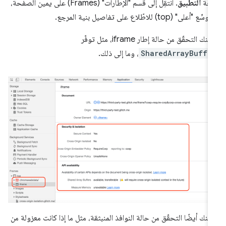
وحة
التطبيق
. انتقِل إلى قسم "الإطارات" (Frames) على يمين الصفحة،
ِّع "أعلى" (top) للاطّلاع على تفاصيل بنية المرجع.
نك التحقّق من حالة إطار iframe، مثل توفّر
SharedArrayBuffe
، وما إلى ذلك.
كنك أيضًا التحقّق من حالة النوافذ المنبثقة، مثل ما إذا كانت معزولة من