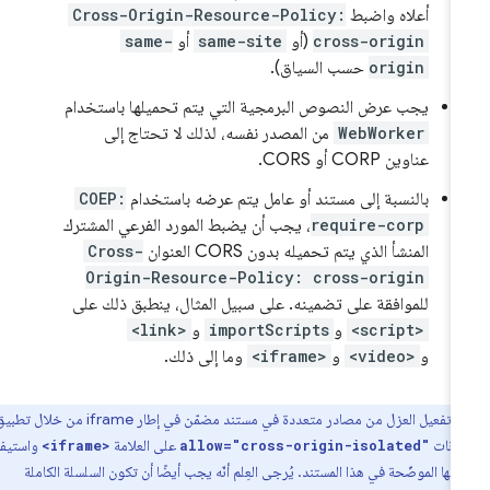
أعلاه واضبط
Cross-Origin-Resource-Policy:
cross-origin
(أو
same-site
أو
same-
origin
حسب السياق).
يجب عرض النصوص البرمجية التي يتم تحميلها باستخدام
WebWorker
من المصدر نفسه، لذلك لا تحتاج إلى
عناوين CORP أو CORS.
بالنسبة إلى مستند أو عامل يتم عرضه باستخدام
COEP:
require-corp
، يجب أن يضبط المورد الفرعي المشترك
المنشأ الذي يتم تحميله بدون CORS العنوان
Cross-
Origin-Resource-Policy: cross-origin
للموافقة على تضمينه. على سبيل المثال، ينطبق ذلك على
<script>
و
importScripts
و
<link>
و
<video>
و
<iframe>
وما إلى ذلك.
يمكنك تفعيل العزل من مصادر متعددة في مستند مضمّن في إطار iframe من خلال تطبيق
ذونات
على العلامة
واستيفاء
<iframe>
allow="cross-origin-isolated"
ها الموضّحة في هذا المستند. يُرجى العِلم أنّه يجب أيضًا أن تكون السلسلة الكاملة