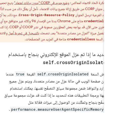
ى فكرة اتّخاذ الاتجاه المعاكس:
وضع جديد في COEP "بدون بيانات اعتماد"
يتيح تحميل
الموارد بدون عنوان CORP عن طريق إزالة جميع بيانات الاعتماد. نأمل أن يقلّل ذلك من عبء التأكّد
وارد الفرعية ترسل العنوان
. مع ذلك، بما أنّ
Cross-Origin-Resource-Policy
متاح على Chrome بدءًا من الإصدار 96 ولكنّه غير متوافق مع أي
credentiall
متصفّحات أخرى حتى الآن، قد يواجه بعض المطوّرين صعوبة في نشر COOP أو COEP. إذا كنت
 تفعيل ميزة "العزل من مصادر متعددة" بعد، ننصحك
بالتسجيل في تجربة أصل
والانتظار
بح السمة
متاحة في المزيد من المتصفّحات.
credentialless
ديد ما إذا تم عزل الموقع الإلكتروني بنجاح باستخدام
self
.
cross
Origin
Isolate
رض السمة
self.crossOriginIsolated
القيمة
true
عندما
ون صفحة الويب في حالة عزل من مصادر متعددة، ويتم عزل جميع
موارد والنوافذ ضمن مجموعة سياق التصفّح نفسها. يمكنك استخدام
جهة برمجة التطبيقات هذه لتحديد ما إذا كنت قد عزلت مجموعة سياق
تصفّح بنجاح وتمكّنت من الوصول إلى ميزات فعّالة مثل
.
performance.measureUserAgentSpecificMemory(