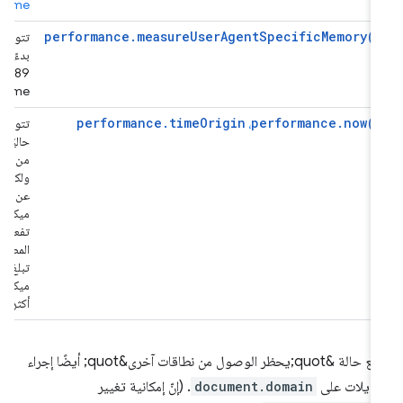
.
Chrome
performance.measureUserAgentSpecificMemory()
تتوفّر هذه ا
بدءًا من الإ
89 من مت
Chrome.
performance.timeOrigin
performance.now()
،
تتوفّر هذه ا
حاليًا في ال
من المتصفح
ولكن بدقة ل
عن 100
ميكروثانية.
تفعيل العزل
المصادر، يم
تبلغ الدق
ميكروثانية 
أكثر.
تمنع حالة &quot;يحظر الوصول من نطاقات آخرى&quot; أيضًا إجراء
ديلات على
document.domain
. (إنّ إمكانية تغيير