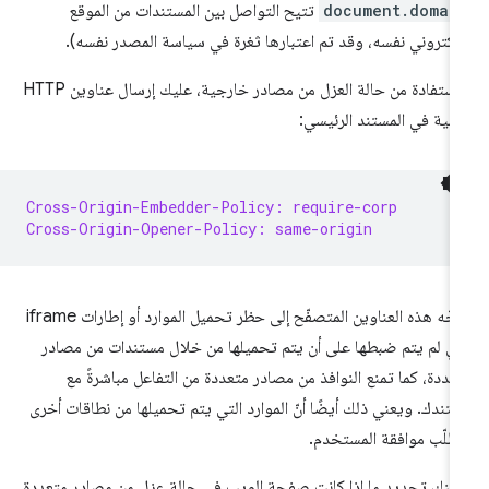
document.domai
تتيح التواصل بين المستندات من الموقع
إلكتروني نفسه، وقد تم اعتبارها ثغرة في سياسة المصدر نفسه).
للاستفادة من حالة العزل من مصادر خارجية، عليك إرسال عناوين HTTP
تالية في المستند الرئيسي:
Cross-Origin-Embedder-Policy: require-corp
Cross-Origin-Opener-Policy: same-origin
توجّه هذه العناوين المتصفّح إلى حظر تحميل الموارد أو إطارات iframe
تي لم يتم ضبطها على أن يتم تحميلها من خلال مستندات من مصادر
عددة، كما تمنع النوافذ من مصادر متعددة من التفاعل مباشرةً مع
تندك. ويعني ذلك أيضًا أنّ الموارد التي يتم تحميلها من نطاقات أخرى
طلّب موافقة المستخدم.
كنك تحديد ما إذا كانت صفحة الويب في حالة عزل من مصادر متعددة