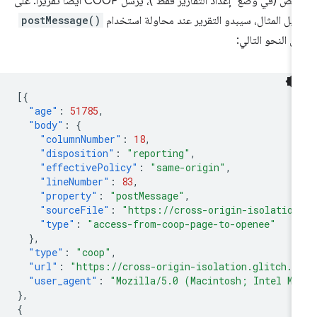
البعض (في وضع "إعداد التقارير فقط")، يرسل COOP أيضًا تقريرًا. على
يل المثال، سيبدو التقرير عند محاولة استخدام
postMessage()
ى النحو التالي:
[{
"age"
:
51785
,
"body"
:
{
"columnNumber"
:
18
,
"disposition"
:
"reporting"
,
"effectivePolicy"
:
"same-origin"
,
"lineNumber"
:
83
,
"property"
:
"postMessage"
,
"sourceFile"
:
"https://cross-origin-isolation
"type"
:
"access-from-coop-page-to-openee"
},
"type"
:
"coop"
,
"url"
:
"https://cross-origin-isolation.glitch.m
"user_agent"
:
"Mozilla/5.0 (Macintosh; Intel Ma
},
{