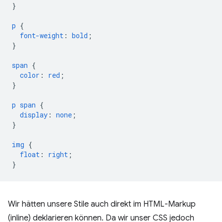
}
p
{
font-weight
:
bold
;
}
span
{
color
:
red
;
}
p
span
{
display
:
none
;
}
img
{
float
:
right
;
}
Wir hätten unsere Stile auch direkt im HTML-Markup
(inline) deklarieren können. Da wir unser CSS jedoch