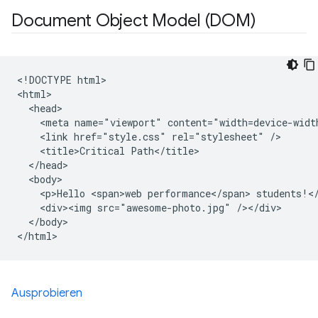
Document Object Model (DOM)
<!DOCTYPE html>

<html>

  <head>

    <meta name="viewport" content="width=device-width
    <link href="style.css" rel="stylesheet" />

    <title>Critical Path</title>

  </head>

  <body>

    <p>Hello <span>web performance</span> students!</
    <div><img src="awesome-photo.jpg" /></div>

  </body>

Ausprobieren