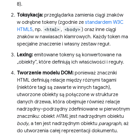
8).
Toksykacja:
przeglądarka zamienia ciągi znaków
w odrębne tokeny (zgodnie ze
standardem W3C
HTML5
, np.
<html>
,
<body>
) oraz inne ciągi
znaków w nawiasach klamrowych. Każdy token ma
specjalne znaczenie i własny zestaw reguł.
Lexing:
emitowane tokeny są konwertowane na
„obiekty”, które definiują ich właściwości i reguły.
Tworzenie modelu DOM:
ponieważ znaczniki
HTML definiują relacje między różnymi tagami
(niektóre tagi są zawarte w innych tagach),
utworzone obiekty są połączone w strukturze
danych drzewa, która obejmuje również relacje
nadrzędny–podrzędny zdefiniowane w pierwotnym
znaczniku: obiekt
HTML
jest nadrzędnym obiektu
body
, a ten jest nadrzędnym obiektu
paragraph
, aż
do utworzenia całej reprezentacji dokumentu.