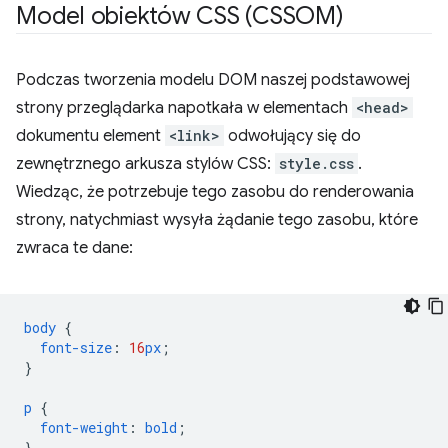
Model obiektów CSS (CSSOM)
Podczas tworzenia modelu DOM naszej podstawowej
strony przeglądarka napotkała w elementach
<head>
dokumentu element
<link>
odwołujący się do
zewnętrznego arkusza stylów CSS:
style.css
.
Wiedząc, że potrzebuje tego zasobu do renderowania
strony, natychmiast wysyła żądanie tego zasobu, które
zwraca te dane:
body
{
font-size
:
16
px
;
}
p
{
font-weight
:
bold
;
}