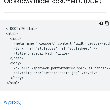
Obiektowy model dokumentu (DOM)
<!DOCTYPE html>

<html>

  <head>

    <meta name="viewport" content="width=device-width
    <link href="style.css" rel="stylesheet" />

    <title>Critical Path</title>

  </head>

  <body>

    <p>Hello <span>web performance</span> students!</
    <div><img src="awesome-photo.jpg" /></div>

  </body>

Wypróbuj