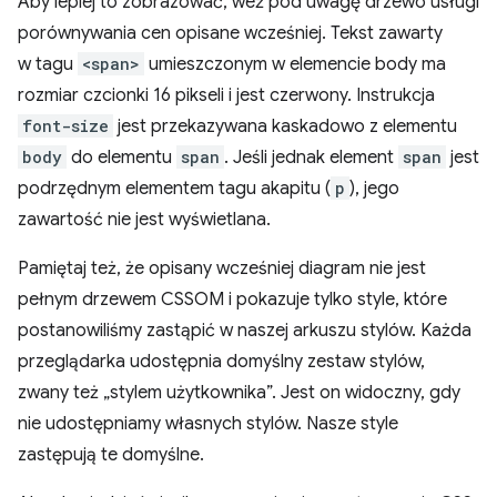
Aby lepiej to zobrazować, weź pod uwagę drzewo usługi
porównywania cen opisane wcześniej. Tekst zawarty
w tagu
<span>
umieszczonym w elemencie body ma
rozmiar czcionki 16 pikseli i jest czerwony. Instrukcja
font-size
jest przekazywana kaskadowo z elementu
body
do elementu
span
. Jeśli jednak element
span
jest
podrzędnym elementem tagu akapitu (
p
), jego
zawartość nie jest wyświetlana.
Pamiętaj też, że opisany wcześniej diagram nie jest
pełnym drzewem CSSOM i pokazuje tylko style, które
postanowiliśmy zastąpić w naszej arkuszu stylów. Każda
przeglądarka udostępnia domyślny zestaw stylów,
zwany też „stylem użytkownika”. Jest on widoczny, gdy
nie udostępniamy własnych stylów. Nasze style
zastępują te domyślne.