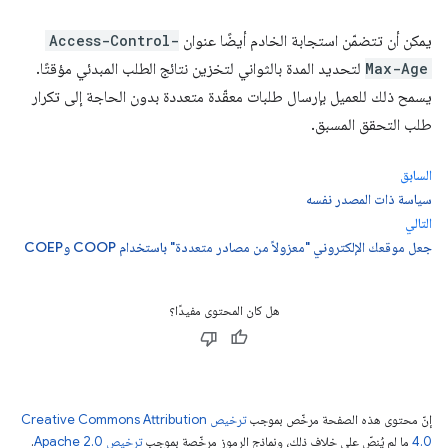
يمكن أن تتضمّن استجابة الخادم أيضًا عنوان
Access-Control-
Max-Age
لتحديد المدة بالثواني لتخزين نتائج الطلب المبدئي مؤقتًا.
يسمح ذلك للعميل بإرسال طلبات معقّدة متعددة بدون الحاجة إلى تكرار
طلب التحقق المسبق.
السابق
سياسة ذات المصدر نفسه
التالي
جعل موقعك الإلكتروني "معزولاً من مصادر متعددة" باستخدام COOP وCOEP
هل كان المحتوى مفيدًا؟
إنّ محتوى هذه الصفحة مرخّص بموجب
ترخيص Creative Commons Attribution
4.0‏
ما لم يُنصّ على خلاف ذلك، ونماذج الرموز مرخّصة بموجب
ترخيص Apache 2.0‏
.