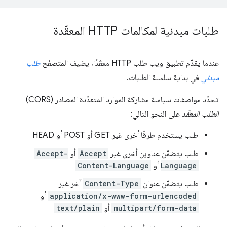
طلبات مبدئية لمكالمات HTTP المعقّدة
عندما يقدّم تطبيق ويب طلب HTTP معقّدًا، يضيف المتصفّح
طلب
مبدئي
في بداية سلسلة الطلبات.
تحدّد مواصفات سياسة مشاركة الموارد المتعدّدة المصادر (CORS)
الطلب المعقّد
على النحو التالي:
طلب يستخدم طرقًا أخرى غير GET أو POST أو HEAD
طلب يتضمّن عناوين أخرى غير
Accept
أو
Accept-
Language
أو
Content-Language
طلب يتضمّن عنوان
Content-Type
آخر غير
application/x-www-form-urlencoded
أو
multipart/form-data
أو
text/plain