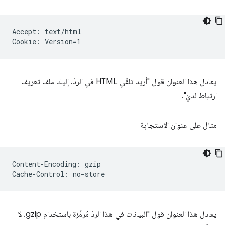
Accept: text/html

يعادل هذا العنوان قول "أريد تلقّي HTML في الردّ. إليك ملف تعريف
ارتباط لديّ".
مثال على عنوان الاستجابة
Content-Encoding: gzip

يعادل هذا العنوان قول "البيانات في هذا الردّ مُرمَّزة باستخدام gzip. لا