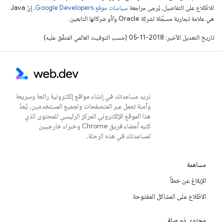
للاطّلاع على التفاصيل، يُرجى مراجعة
سياسات موقع Google Developers‏
. إنّ Java
هي علامة تجارية مسجَّلة لشركة Oracle و/أو شركائها التابعين.
تاريخ التعديل الأخير: 2018-11-05 (حسب التوقيت العالمي المتفَّق عليه)
نريد مساعدتك في إنشاء مواقع إلكترونية رائعة وسريعة
وآمنة تعمل عبر المتصفحات ولجميع المستخدمين. يُعدّ
هذا الموقع الإلكتروني المركز الرئيسي للمحتوى الذي
كتبه أعضاء فريق Chrome وخبراء خارجيين
لمساعدتك في هذه الرحلة.
مساهمة
الإبلاغ عن خطأ
الاطّلاع على المشاكل المفتوحة
محتوى ذو صلة