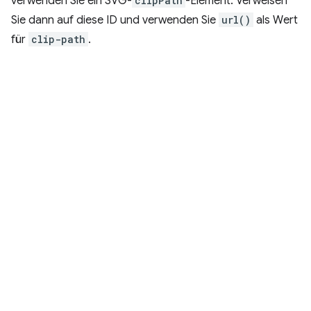
verwenden Sie ein SVG-
clipPath
-Element. Verweisen
Sie dann auf diese ID und verwenden Sie
url()
als Wert
für
clip-path
.