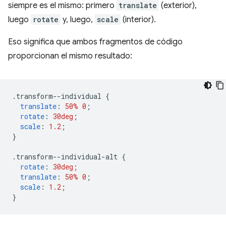
siempre es el mismo: primero
translate
(exterior),
luego
rotate
y, luego,
scale
(interior).
Eso significa que ambos fragmentos de código
proporcionan el mismo resultado:
.
transform--individual 
{
translate
:
50%
0
;
rotate
:
30deg
;
scale
:
1.2
;
}
.
transform--individual-alt 
{
rotate
:
30deg
;
translate
:
50%
0
;
scale
:
1.2
;
}