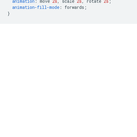
animation
:
 move 
2s
,
 scale 
2s
,
 rotate 
2s
;
animation-fill-mode
:
 forwards
;
}