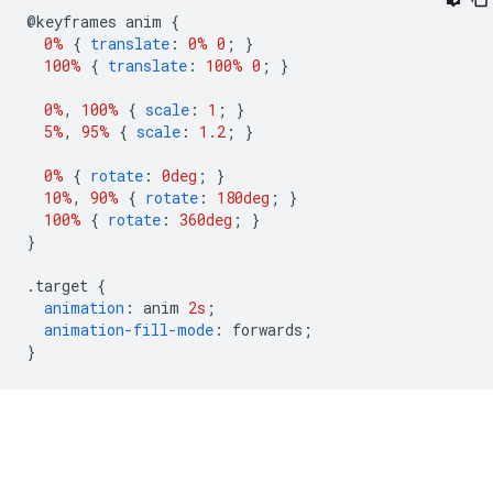
@
keyframes anim 
{
0%
{
translate
:
0%
0
;
}
100%
{
translate
:
100%
0
;
}
0%
,
100%
{
scale
:
1
;
}
5%
,
95%
{
scale
:
1.2
;
}
0%
{
rotate
:
0deg
;
}
10%
,
90%
{
rotate
:
180deg
;
}
100%
{
rotate
:
360deg
;
}
}
.
target 
{
animation
:
 anim 
2s
;
animation-fill-mode
:
 forwards
;
}