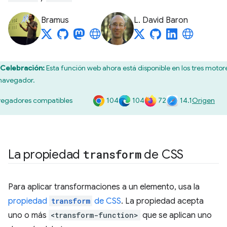
Bramus
L. David Baron
Celebración:
Esta función web ahora está disponible en los tres motor
navegador.
104
104
72
14.1
egadores compatibles
Origen
La propiedad
transform
de CSS
Para aplicar transformaciones a un elemento, usa la
propiedad
transform
de CSS
. La propiedad acepta
uno o más
<transform-function>
que se aplican uno