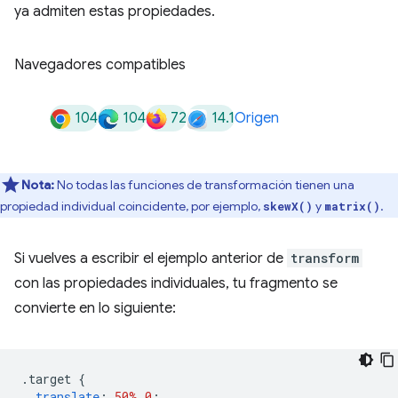
ya admiten estas propiedades.
Navegadores compatibles
104
104
72
14.1
Origen
Nota:
No todas las funciones de transformación tienen una
propiedad individual coincidente, por ejemplo,
y
.
skewX()
matrix()
Si vuelves a escribir el ejemplo anterior de
transform
con las propiedades individuales, tu fragmento se
convierte en lo siguiente:
.
target 
{
translate
:
50%
0
;