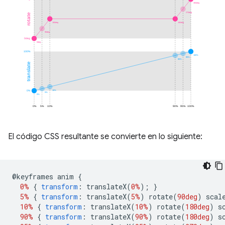
El código CSS resultante se convierte en lo siguiente:
@
keyframes anim 
{
0%
{
transform
:
 translateX
(
0%
);
}
5%
{
transform
:
 translateX
(
5%
)
 rotate
(
90deg
)
 scal
10%
{
transform
:
 translateX
(
10%
)
 rotate
(
180deg
)
 s
90%
{
transform
:
 translateX
(
90%
)
 rotate
(
180deg
)
 s