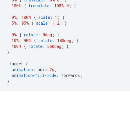
100%
{
translate
:
100%
0
;
}
0%
,
100%
{
scale
:
1
;
}
5%
,
95%
{
scale
:
1.2
;
}
0%
{
rotate
:
0deg
;
}
10%
,
90%
{
rotate
:
180deg
;
}
100%
{
rotate
:
360deg
;
}
}
.
target 
{
animation
:
 anim 
2s
;
animation-fill-mode
:
 forwards
;
}