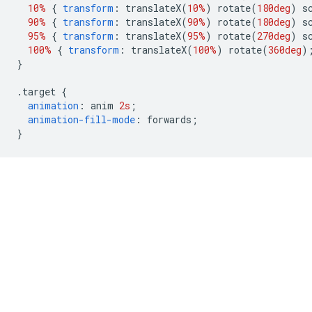
10%
{
transform
:
 translateX
(
10%
)
 rotate
(
180deg
)
 s
90%
{
transform
:
 translateX
(
90%
)
 rotate
(
180deg
)
 s
95%
{
transform
:
 translateX
(
95%
)
 rotate
(
270deg
)
 s
100%
{
transform
:
 translateX
(
100%
)
 rotate
(
360deg
)
}
.
target 
{
animation
:
 anim 
2s
;
animation-fill-mode
:
 forwards
;
}