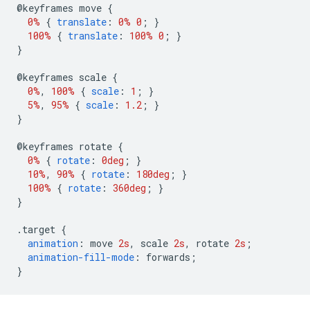
@
keyframes move 
{
0%
{
translate
:
0%
0
;
}
100%
{
translate
:
100%
0
;
}
}
@
keyframes scale 
{
0%
,
100%
{
scale
:
1
;
}
5%
,
95%
{
scale
:
1.2
;
}
}
@
keyframes rotate 
{
0%
{
rotate
:
0deg
;
}
10%
,
90%
{
rotate
:
180deg
;
}
100%
{
rotate
:
360deg
;
}
}
.
target 
{
animation
:
 move 
2s
,
 scale 
2s
,
 rotate 
2s
;
animation-fill-mode
:
 forwards
;
}