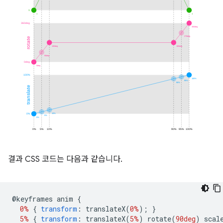
결과 CSS 코드는 다음과 같습니다.
@
keyframes anim 
{
0%
{
transform
:
 translateX
(
0%
);
}
5%
{
transform
:
 translateX
(
5%
)
 rotate
(
90deg
)
 scal