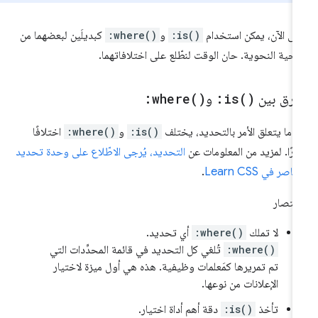
ى الآن، يمكن استخدام
:is()
و
:where()
كبديلَين لبعضهما من
ناحية النحوية. حان الوقت لنطّلع على اختلافاتهما.
لفرق بين
)
is(
:
و
)
where(
:
دما يتعلق الأمر بالتحديد، يختلف
:is()
و
:where()
اختلافًا
يرًا. لمزيد من المعلومات عن
التحديد، يُرجى الاطّلاع على
وحدة تحديد
ناصر في Learn CSS
.
ختصار
لا تملك
:where()
أي تحديد.
:where()
تُلغي كل التحديد في قائمة المحدِّدات التي
تم تمريرها كمَعلمات وظيفية. هذه هي أول ميزة لاختيار
الإعلانات من نوعها.
تأخذ
:is()
دقة أهم أداة اختيار.