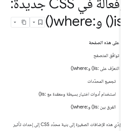
وفعالة في CSS جديدة:
is(
) و:
where(
)
على هذه الصفحة
توافُق المتصفح
التعرّف على :is() و:where()
تجميع المحدّدات
استخدام أدوات اختيار بسيطة ومعقدة مع :is()
الفرق بين :is() و:where()
ستؤدّي هذه الإضافات الصغيرة إلى بنية محدّد CSS إلى إحداث تأثير