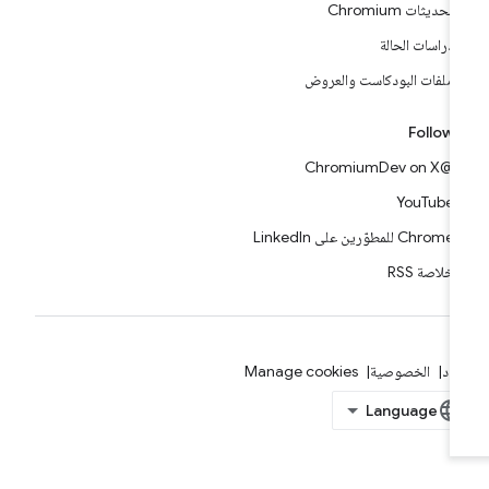
تحديثات Chromium
دراسات الحالة
ملفات البودكاست والعروض
Follow
@ChromiumDev on X
YouTube
Chrome للمطوّرين على LinkedIn
خلاصة RSS
بنود
الخصوصية
Manage cookies