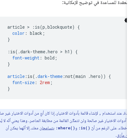
لمعقدة للمساعدة في توضيح الإمكانية:
article 
>
:
is
(
p
,
blockquote
)
{
color
:
 black
;
}
:
is
(.
dark-theme
.
hero 
>
 h1
)
{
font-weight
:
 bold
;
}
article
:
is
(.
dark-theme
:
not
(
main 
.
hero
))
{
font-size
:
2rem
;
}
عادة، عند استخدام
لإنشاء قائمة بأدوات الاختيار، إذا كان أيّ من أدوات الاختيار غير صالحة،
,
أدوات الاختيار غير صالحة ولن تتمكّن القائمة من مطابقة العناصر. وهذا يعني أنّه لا يُسمح
أخطاء. على الرغم من أنّ
و
يتسامحان
معك، إلا أنّهما يمكن أن
:where()
:is()
من مأزق
.