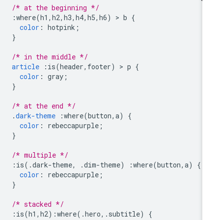
/* at the beginning */
:
where
(
h1
,
h2
,
h3
,
h4
,
h5
,
h6
)
>
 b 
{
color
:
 hotpink
;
}
/* in the middle */
article
:
is
(
header
,
footer
)
>
 p 
{
color
:
 gray
;
}
/* at the end */
.
dark-theme
:
where
(
button
,
a
)
{
color
:
 rebeccapurple
;
}
/* multiple */
:
is
(.
dark-theme
,
.
dim-theme
)
:
where
(
button
,
a
)
{
color
:
 rebeccapurple
;
}
/* stacked */
:
is
(
h1
,
h2
):
where
(.
hero
,.
subtitle
)
{