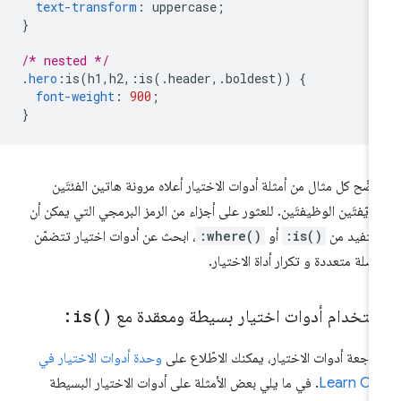
text-transform
:
 uppercase
;
}
/* nested */
.
hero
:
is
(
h1
,
h2
,:
is
(.
header
,.
boldest
))
{
font-weight
:
900
;
}
ضّح كل مثال من أمثلة أدوات الاختيار أعلاه مرونة هاتين الفئتَين
مزيّفتَين الوظيفتَين. للعثور على أجزاء من الرمز البرمجي التي يمكن أن
تفيد من
:is()
أو
:where()
، ابحث عن أدوات اختيار تتضمّن
صلة متعددة و تكرار أداة الاختيار.
ستخدام أدوات اختيار بسيطة ومعقدة مع
)
is(
:
راجعة أدوات الاختيار، يمكنك الاطّلاع على
وحدة أدوات الاختيار في
Learn CS
. في ما يلي بعض الأمثلة على أدوات الاختيار البسيطة