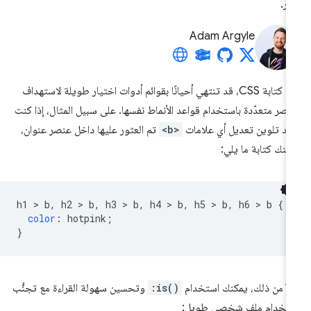
ير.
Adam Argyle
عند كتابة CSS، قد تنتهي أحيانًا بقوائم أدوات اختيار طويلة لاستهداف
اصر متعدّدة باستخدام قواعد الأنماط نفسها. على سبيل المثال، إذا كنت
يد تلوين تعديل أي علامات
<b>
تم العثور عليها داخل عنصر عنوان،
كنك كتابة ما يلي:
h1 
>
 b
,
 h2 
>
 b
,
 h3 
>
 b
,
 h4 
>
 b
,
 h5 
>
 b
,
 h6 
>
 b 
{
color
:
 hotpink
;
}
لاً من ذلك، يمكنك استخدام
:is()
وتحسين سهولة القراءة مع تجنُّب
تخدام ملف شخصي طويل: