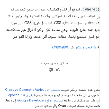
ع
:where()
، نتوقع أن تقدّم المكتبات إصدارات بدون تحديد. قد
تهي المنافسة بين دقة أنماط المؤلفين وأنماط المكتبة. ولن يكون هناك
أيّ دقة للتنافس معها عند كتابة CSS. لقد عمل فريق CSS على ميزة
تجميع هذه لفترةٍ طويلة، وهي متاحة الآن، ولكن لا تزال غير مستكشفة
ى حدٍ كبير. استمتع بإنشاء ملفّات أسلوب أقل حجمًا وإزالة الفواصل.
ورة
ماركوس وينكلر
على
Unsplash
هل كان المحتوى مفيدًا؟
ّ محتوى هذه الصفحة مرخّص بموجب
ترخيص Creative Commons Attribution
4‏
ما لم يُنصّ على خلاف ذلك، ونماذج الرموز مرخّصة بموجب
ترخيص Apache 2.0‏
.
اطّلاع على التفاصيل، يُرجى مراجعة
سياسات موقع Google Developers‏
. إنّ Java
لامة تجارية مسجَّلة لشركة Oracle و/أو شركائها التابعين.