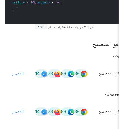
صورة لا نهائية للحالة قبل استخدام
:is()
افُق المتصفح
:
is(
14
78
88
88
افق المتصفّح
المصدر
:
where(
14
78
88
88
افق المتصفّح
المصدر