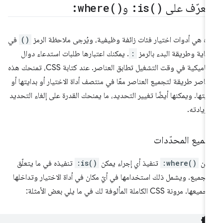
لتعرّف على
)
is(
:
و
)
where(
:
ه هي أدوات اختيار فئات زائفة وظيفية، ويُرجى ملاحظة الرمز
()
في
نهاية وطريقة البدء بالرمز
:
. يمكنك اعتبارها طلبات استدعاء دوال
ديناميكية في وقت التشغيل تطابق العناصر. عند كتابة CSS، تمنحك هذه
عناصر طريقة لتجميع العناصر معًا في منتصف أداة الاختيار أو بدايتها أو
ايتها. ويمكنها أيضًا تغيير التحديد، ما يمنحك القدرة على إلغاء التحديد
 زيادته.
جميع المحدّدات
مكن
:where()
تنفيذ أي إجراء يمكن
:is()
تنفيذه في ما يتعلّق
لتجميع. ويشمل ذلك استخدامها في أيّ مكان في أداة الاختيار وتداخلها
عها. مرونة CSS الكاملة المألوفة لك في ما يلي بعض الأمثلة: