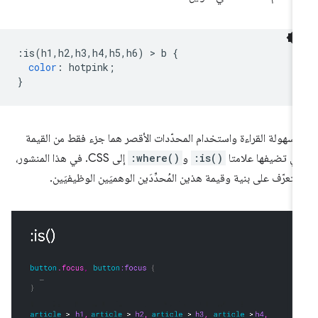
:
is
(
h1
,
h2
,
h3
,
h4
,
h5
,
h6
)
>
 b 
{
color
:
 hotpink
;
}
ّ سهولة القراءة واستخدام المحدّدات الأقصر هما جزء فقط من القيمة
تي تضيفها علامتا
:is()
و
:where()
إلى CSS. في هذا المنشور،
تعرّف على بنية وقيمة هذين المُحدِّدَين الوهميَين الوظيفيَين.