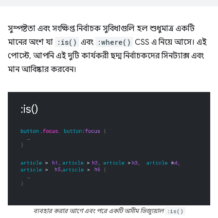
সুস্পষ্টতা এবং সংক্ষিপ্ত নির্বাচক সুবিধাগুলি হল শুধুমাত্র একটি
মানের অংশ যা
:is()
এবং
:where()
CSS এ নিয়ে আসে। এই
পোস্টে, আপনি এই দুটি কার্যকরী ছদ্ম নির্বাচকদের সিনট্যাক্স এবং
মান আবিষ্কার করবেন।
ব্যবহার করার আগে এবং পরে একটি অসীম ভিজ্যুয়াল
:is()