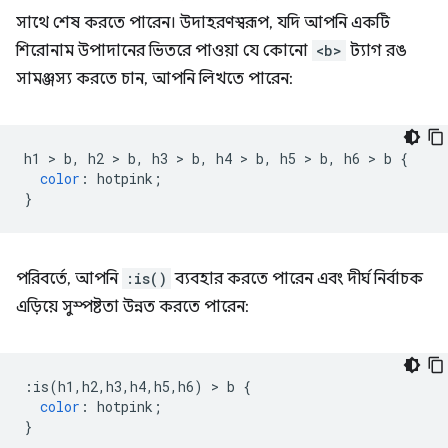
সাথে শেষ করতে পারেন। উদাহরণস্বরূপ, যদি আপনি একটি
শিরোনাম উপাদানের ভিতরে পাওয়া যে কোনো
<b>
ট্যাগ রঙ
সামঞ্জস্য করতে চান, আপনি লিখতে পারেন:
h1 
>
 b
,
 h2 
>
 b
,
 h3 
>
 b
,
 h4 
>
 b
,
 h5 
>
 b
,
 h6 
>
 b 
{
color
:
 hotpink
;
}
পরিবর্তে, আপনি
:is()
ব্যবহার করতে পারেন এবং দীর্ঘ নির্বাচক
এড়িয়ে সুস্পষ্টতা উন্নত করতে পারেন:
:
is
(
h1
,
h2
,
h3
,
h4
,
h5
,
h6
)
>
 b 
{
color
:
 hotpink
;
}