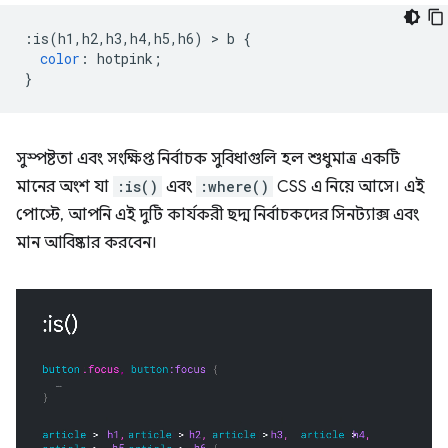
:
is
(
h1
,
h2
,
h3
,
h4
,
h5
,
h6
)
>
 b 
{
color
:
 hotpink
;
}
সুস্পষ্টতা এবং সংক্ষিপ্ত নির্বাচক সুবিধাগুলি হল শুধুমাত্র একটি
মানের অংশ যা
:is()
এবং
:where()
CSS এ নিয়ে আসে। এই
পোস্টে, আপনি এই দুটি কার্যকরী ছদ্ম নির্বাচকদের সিনট্যাক্স এবং
মান আবিষ্কার করবেন।