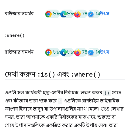
৮৮
৮৮
78
14
ব্রাউজার সমর্থন
উৎস
:
where(
)
৮৮
৮৮
78
14
ব্রাউজার সমর্থন
উৎস
দেখা করুন
:
is(
)
এবং
:
where(
)
এগুলি হল কার্যকরী ছদ্ম-শ্রেণির নির্বাচক, লক্ষ্য করুন
()
শেষে
এবং কীভাবে তারা শুরু করে
:
এগুলিকে রানটাইম ডাইনামিক
ফাংশন হিসাবে ভাবুন যা উপাদানগুলির সাথে মেলে। CSS লেখার
সময়, তারা আপনাকে একটি নির্বাচকের মাঝখানে, শুরুতে বা
শেষে উপাদানগুলিকে একত্রিত করার একটি উপায় দেয়। তারা