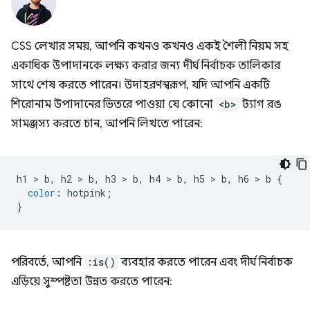
CSS লেখার সময়, আপনি কখনও কখনও একই শৈলী নিয়ম সহ
একাধিক উপাদানকে লক্ষ্য করার জন্য দীর্ঘ নির্বাচক তালিকার
সাথে শেষ করতে পারেন। উদাহরণস্বরূপ, যদি আপনি একটি
শিরোনাম উপাদানের ভিতরে পাওয়া যে কোনো
<b>
ট্যাগ রঙ
সামঞ্জস্য করতে চান, আপনি লিখতে পারেন:
h1 
>
 b
,
 h2 
>
 b
,
 h3 
>
 b
,
 h4 
>
 b
,
 h5 
>
 b
,
 h6 
>
 b 
{
color
:
 hotpink
;
}
পরিবর্তে, আপনি
:is()
ব্যবহার করতে পারেন এবং দীর্ঘ নির্বাচক
এড়িয়ে সুস্পষ্টতা উন্নত করতে পারেন: