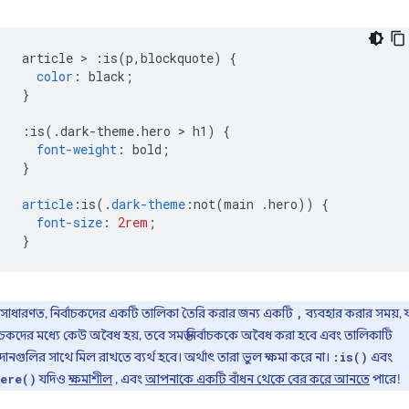
article 
>
:
is
(
p
,
blockquote
)
{
color
:
 black
;
}
:
is
(.
dark-theme
.
hero 
>
 h1
)
{
font-weight
:
 bold
;
}
article
:
is
(.
dark-theme
:
not
(
main 
.
hero
))
{
font-size
:
2rem
;
}
সাধারণত, নির্বাচকদের একটি তালিকা তৈরি করার জন্য একটি
ব্যবহার করার সময়, 
,
বাচকদের মধ্যে কেউ অবৈধ হয়, তবে সমস্ত নির্বাচককে অবৈধ করা হবে এবং তালিকাটি
ানগুলির সাথে মিল রাখতে ব্যর্থ হবে। অর্থাৎ তারা ভুল ক্ষমা করে না।
এবং
:is()
যদিও
ক্ষমাশীল
, এবং
আপনাকে একটি বাঁধন থেকে বের করে আনতে
পারে!
ere()