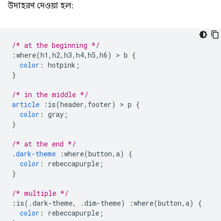
উদাহরণ দেওয়া হল:
/* at the beginning */
:
where
(
h1
,
h2
,
h3
,
h4
,
h5
,
h6
)
>
 b 
{
color
:
 hotpink
;
}
/* in the middle */
article
:
is
(
header
,
footer
)
>
 p 
{
color
:
 gray
;
}
/* at the end */
.
dark-theme
:
where
(
button
,
a
)
{
color
:
 rebeccapurple
;
}
/* multiple */
:
is
(.
dark-theme
,
.
dim-theme
)
:
where
(
button
,
a
)
{
color
:
 rebeccapurple
;