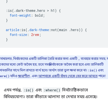
}
:
is
(.
dark-theme
.
hero 
>
 h1
)
{
font-weight
:
 bold
;
}
article
:
is
(.
dark-theme
:
not
(
main 
.
hero
))
{
font-size
:
2rem
;
}
সাধারণত, নির্বাচকদের একটি তালিকা তৈরি করার জন্য একটি
ব্যবহার করার সময়, 
,
বাচকদের মধ্যে কেউ অবৈধ হয়, তবে সমস্ত নির্বাচককে অবৈধ করা হবে এবং তালিকাটি
ানগুলির সাথে মিল রাখতে ব্যর্থ হবে। অর্থাৎ তারা ভুল ক্ষমা করে না।
এবং
:is()
যদিও
ক্ষমাশীল
, এবং
আপনাকে একটি বাঁধন থেকে বের করে আনতে
পারে!
ere()
এখন পর্যন্ত,
:is()
এবং
:where()
সিনট্যাক্টিকভাবে
বিনিময়যোগ্য। তারা কীভাবে আলাদা তা দেখার সময় এসেছে।