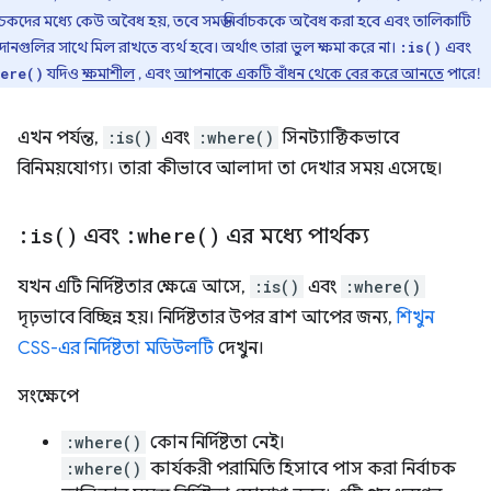
বাচকদের মধ্যে কেউ অবৈধ হয়, তবে সমস্ত নির্বাচককে অবৈধ করা হবে এবং তালিকাটি
ানগুলির সাথে মিল রাখতে ব্যর্থ হবে। অর্থাৎ তারা ভুল ক্ষমা করে না।
এবং
:is()
যদিও
ক্ষমাশীল
, এবং
আপনাকে একটি বাঁধন থেকে বের করে আনতে
পারে!
ere()
এখন পর্যন্ত,
:is()
এবং
:where()
সিনট্যাক্টিকভাবে
বিনিময়যোগ্য। তারা কীভাবে আলাদা তা দেখার সময় এসেছে।
:
is(
)
এবং
:
where(
)
এর মধ্যে পার্থক্য
যখন এটি নির্দিষ্টতার ক্ষেত্রে আসে,
:is()
এবং
:where()
দৃঢ়ভাবে বিচ্ছিন্ন হয়। নির্দিষ্টতার উপর ব্রাশ আপের জন্য,
শিখুন
CSS-এর নির্দিষ্টতা মডিউলটি
দেখুন।
সংক্ষেপে
:where()
কোন নির্দিষ্টতা নেই।
:where()
কার্যকরী পরামিতি হিসাবে পাস করা নির্বাচক