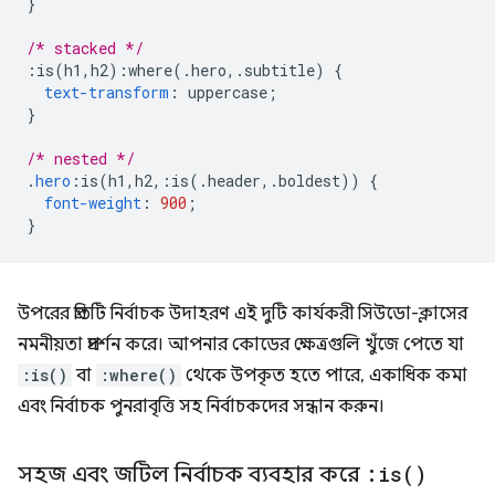
}
/* stacked */
:
is
(
h1
,
h2
):
where
(.
hero
,.
subtitle
)
{
text-transform
:
 uppercase
;
}
/* nested */
.
hero
:
is
(
h1
,
h2
,:
is
(.
header
,.
boldest
))
{
font-weight
:
900
;
}
উপরের প্রতিটি নির্বাচক উদাহরণ এই দুটি কার্যকরী সিউডো-ক্লাসের
নমনীয়তা প্রদর্শন করে। আপনার কোডের ক্ষেত্রগুলি খুঁজে পেতে যা
:is()
বা
:where()
থেকে উপকৃত হতে পারে, একাধিক কমা
এবং নির্বাচক পুনরাবৃত্তি সহ নির্বাচকদের সন্ধান করুন।
সহজ এবং জটিল নির্বাচক ব্যবহার করে
:
is(
)