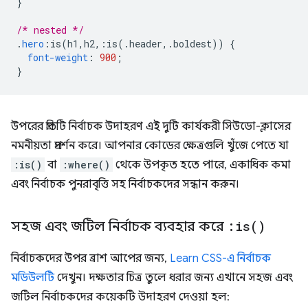
}
/* nested */
.
hero
:
is
(
h1
,
h2
,:
is
(.
header
,.
boldest
))
{
font-weight
:
900
;
}
উপরের প্রতিটি নির্বাচক উদাহরণ এই দুটি কার্যকরী সিউডো-ক্লাসের
নমনীয়তা প্রদর্শন করে। আপনার কোডের ক্ষেত্রগুলি খুঁজে পেতে যা
:is()
বা
:where()
থেকে উপকৃত হতে পারে, একাধিক কমা
এবং নির্বাচক পুনরাবৃত্তি সহ নির্বাচকদের সন্ধান করুন।
সহজ এবং জটিল নির্বাচক ব্যবহার করে
:
is(
)
নির্বাচকদের উপর ব্রাশ আপের জন্য,
Learn CSS-এ নির্বাচক
মডিউলটি
দেখুন। দক্ষতার চিত্র তুলে ধরার জন্য এখানে সহজ এবং
জটিল নির্বাচকদের কয়েকটি উদাহরণ দেওয়া হল: