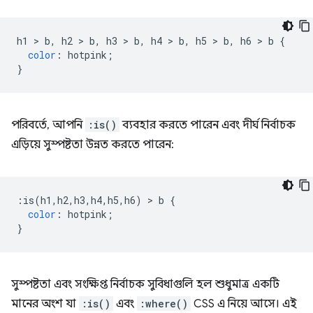
h1 
>
 b
,
 h2 
>
 b
,
 h3 
>
 b
,
 h4 
>
 b
,
 h5 
>
 b
,
 h6 
>
 b 
{
color
:
 hotpink
;
}
পরিবর্তে, আপনি
:is()
ব্যবহার করতে পারেন এবং দীর্ঘ নির্বাচক
এড়িয়ে সুস্পষ্টতা উন্নত করতে পারেন:
:
is
(
h1
,
h2
,
h3
,
h4
,
h5
,
h6
)
>
 b 
{
color
:
 hotpink
;
}
সুস্পষ্টতা এবং সংক্ষিপ্ত নির্বাচক সুবিধাগুলি হল শুধুমাত্র একটি
মানের অংশ যা
:is()
এবং
:where()
CSS এ নিয়ে আসে। এই