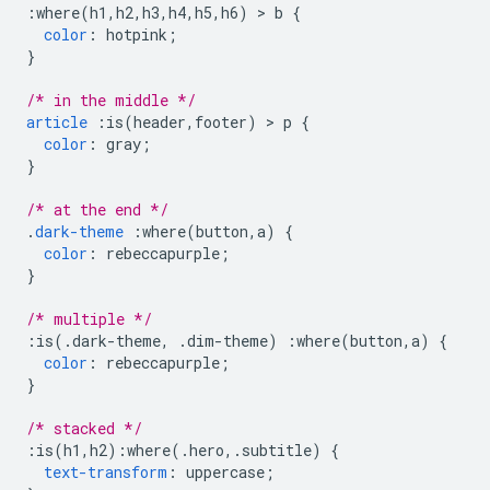
:
where
(
h1
,
h2
,
h3
,
h4
,
h5
,
h6
)
>
 b 
{
color
:
 hotpink
;
}
/* in the middle */
article
:
is
(
header
,
footer
)
>
 p 
{
color
:
 gray
;
}
/* at the end */
.
dark-theme
:
where
(
button
,
a
)
{
color
:
 rebeccapurple
;
}
/* multiple */
:
is
(.
dark-theme
,
.
dim-theme
)
:
where
(
button
,
a
)
{
color
:
 rebeccapurple
;
}
/* stacked */
:
is
(
h1
,
h2
):
where
(.
hero
,.
subtitle
)
{
text-transform
:
 uppercase
;