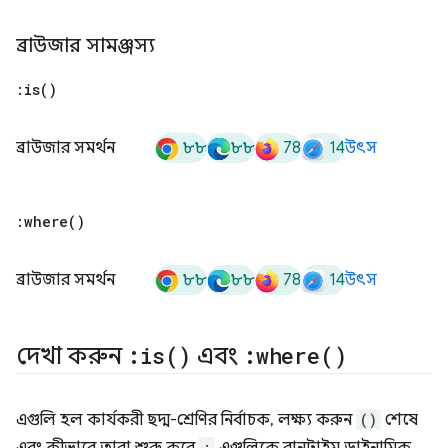
ব্রাউজার সামঞ্জস্য
:
is(
)
৮৮
৮৮
78
14
ব্রাউজার সমর্থন
উৎস
:
where(
)
৮৮
৮৮
78
14
ব্রাউজার সমর্থন
উৎস
দেখা করুন
:
is(
)
এবং
:
where(
)
এগুলি হল কার্যকরী ছদ্ম-শ্রেণির নির্বাচক, লক্ষ্য করুন
()
শেষে
: