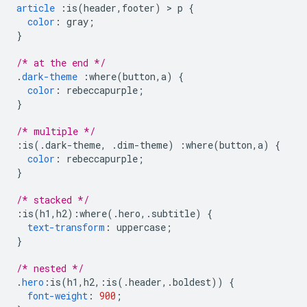
article
:
is
(
header
,
footer
)
>
 p 
{
color
:
 gray
;
}
/* at the end */
.
dark-theme
:
where
(
button
,
a
)
{
color
:
 rebeccapurple
;
}
/* multiple */
:
is
(.
dark-theme
,
.
dim-theme
)
:
where
(
button
,
a
)
{
color
:
 rebeccapurple
;
}
/* stacked */
:
is
(
h1
,
h2
):
where
(.
hero
,.
subtitle
)
{
text-transform
:
 uppercase
;
}
/* nested */
.
hero
:
is
(
h1
,
h2
,:
is
(.
header
,.
boldest
))
{
font-weight
:
900
;