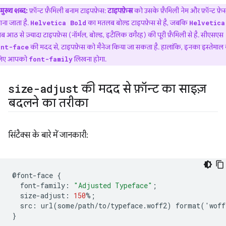
मुख्य शब्द:
फ़ॉन्ट फ़ैमिली बनाम टाइपफ़ेस:
टाइपफ़ेस
को उसके फ़ैमिली नेम और फ़ॉन्ट फ़ेस
ना जाता है.
का मतलब बोल्ड टाइपफ़ेस से है, जबकि
Helvetica Bold
Helvetica
 आठ से ज़्यादा टाइपफ़ेस (नॉर्मल, बोल्ड, इटैलिक वगैरह) की पूरी फ़ैमिली से है. सीएसएस
की मदद से, टाइपफ़ेस को मैनेज किया जा सकता है. हालांकि, इनका इस्तेमाल
ont-face
लिए आपको
लिखना होगा.
font-family
size-adjust
की मदद से फ़ॉन्ट का साइज़
बदलने का तरीका
सिंटैक्स के बारे में जानकारी:
@
font
-
face
{
font
-
family
:
"Adjusted Typeface"
;
size
-
adjust
:
150
%
;
src
:
url
(
some
/
path
/
to
/
typeface
.
woff2
)
format
(
'
woff
}