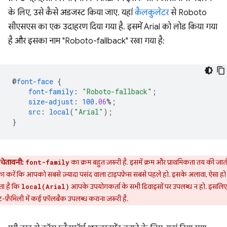
के लिए, उसे कैसे अडजस्ट किया जाए. यहां
कैलकुलेटर
से Roboto
सीएसएस का एक उदाहरण दिया गया है. इसमें Arial को लोड किया गया
है और इसका नाम "Roboto-fallback" रखा गया है:
@
font-face
{
font-family
:
"Roboto-fallback"
;
size-adjust
:
100
.
06
%;
src
:
local
(
"Arial"
);
}
चेतावनी:
का क्रम बहुत ज़रूरी है. इसमें क्रम और प्राथमिकता तय की जाती
font-family
ा करें कि आपको सबसे ज़्यादा पसंद वाला टाइपफ़ेस सबसे पहले हो. इसके अलावा, ऐसा हो
ा है कि
आपके उपयोगकर्ता के सभी डिवाइसों पर उपलब्ध न हो. इसलिए
local(Arial)
्ट-फ़ैमिली में कई फ़ॉलबैक उपलब्ध कराना ज़रूरी है.