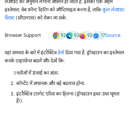
लेआउट का अनुमान लगाना आसान हो जाता है. इसका एक अहम
इस्तेमाल, वेब फ़ॉन्ट रेंडरिंग को ऑप्टिमाइज़ करना है, ताकि
कुल लेआउट
शिफ़्ट
(सीएलएस) को रोका जा सके.
92
92
92
17
Browser Support
Source
यहां समस्या के बारे में इंटरैक्टिव
डेमो
दिया गया है. ड्रॉपडाउन का इस्तेमाल
करके टाइपफ़ेस बदलें और देखें कि:
नतीजों में ऊंचाई का अंतर.
कॉन्टेंट में अचानक और बड़े बदलाव होना.
इंटरैक्टिव टारगेट एरिया का हिलना (ड्रॉपडाउन इधर-उधर घूमता
है!).