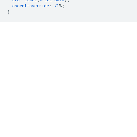
ascent-override
:
71
%;
}