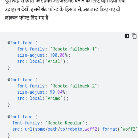
पूरी तरह से क्रॉस प्लैटफ़ॉर्म अडजस्टमेंट बनाने के लिए, यहां दिया गया
उदाहरण देखें. इसमें ब्रैंड फ़ॉन्ट के हिसाब से, अडजस्ट किए गए दो
लोकल फ़ॉन्ट दिए गए हैं.
@
font-face
{
font-family
:
"Roboto-fallback-1"
;
size-adjust
:
100
.
06
%;
src
:
local
(
"Arial"
);
}
@
font-face
{
font-family
:
"Roboto-fallback-2"
;
size-adjust
:
99
.
94
%;
src
:
local
(
"Arimo"
);
}
@
font-face
{
font-family
:
"Roboto Regular"
;
src
:
url
(
some
/
path
/
to
/
roboto
.
woff2
)
format
(
'woff2'
}