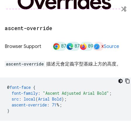
ascent-override
87
87
89
x
Browser Support
Source
ascent-override
描述元會定義字型基線上方的高度。
@
font-face
{
font-family
:
"Ascent Adjusted Arial Bold"
;
src
:
local
(
Arial
Bold
);
ascent-override
:
71
%;
}