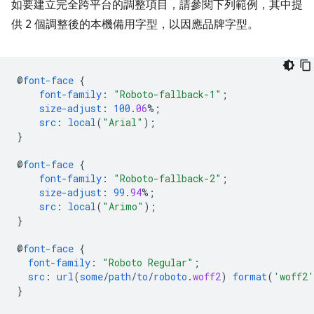
如要建立完全跨平台的調整項目，請參閱下列範例，其中提
供 2 個調整後的本機備用字型，以因應品牌字型。
@
font-face
{
font-family
:
"Roboto-fallback-1"
;
size-adjust
:
100
.
06
%;
src
:
local
(
"Arial"
);
}
@
font-face
{
font-family
:
"Roboto-fallback-2"
;
size-adjust
:
99
.
94
%;
src
:
local
(
"Arimo"
);
}
@
font-face
{
font-family
:
"Roboto Regular"
;
src
:
url
(
some
/
path
/
to
/
roboto
.
woff2
)
format
(
'woff2'
}