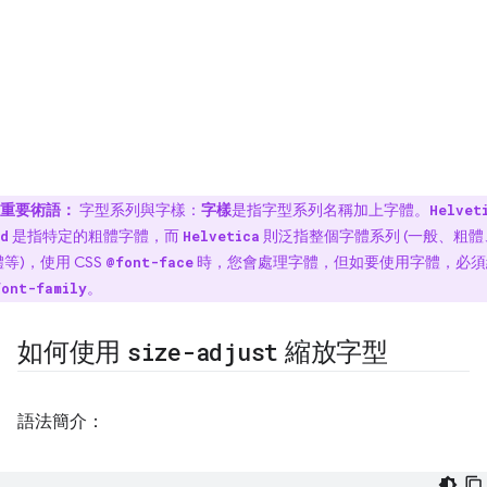
重要術語：
字型系列與字樣：
字樣
是指字型系列名稱加上字體。
Helvet
是指特定的粗體字體，而
則泛指整個字體系列 (一般、粗體
d
Helvetica
等)，使用 CSS
時，您會處理字體，但如要使用字體，必須
@font-face
。
font-family
如何使用
size-adjust
縮放字型
語法簡介：