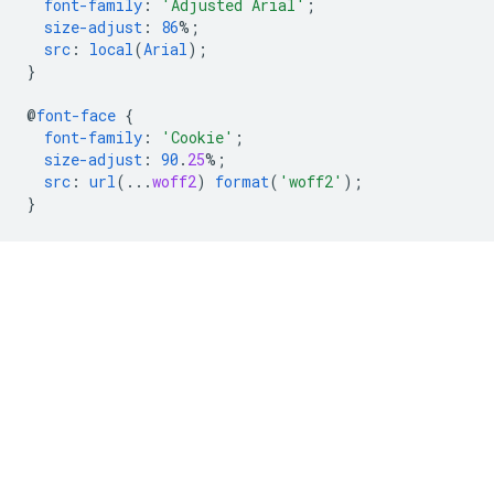
font-family
:
'Adjusted Arial'
;
size-adjust
:
86
%;
src
:
local
(
Arial
);
}
@
font-face
{
font-family
:
'Cookie'
;
size-adjust
:
90
.
25
%;
src
:
url
(..
.
woff2
)
format
(
'woff2'
);
}