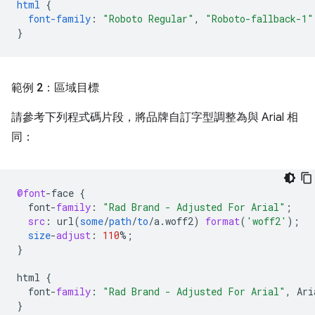
html
{
font-family
:
"Roboto Regular"
,
"Roboto-fallback-1"
}
範例 2：區域目標
請參考下列程式碼片段，將品牌自訂字型調整為與 Arial 相
同：
@font
-
face
{
font
-
family
:
"Rad Brand - Adjusted For Arial"
;
src
:
url
(
some
/
path
/
to
/
a
.
woff2
)
format
(
'woff2'
);
size
-
adjust
:
110
%
;
}
html
{
font
-
family
:
"Rad Brand - Adjusted For Arial"
,
Ari
}