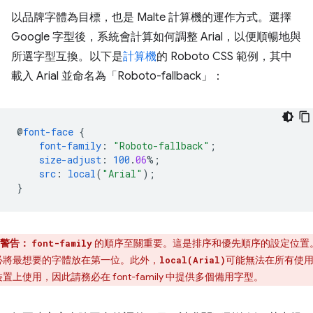
以品牌字體為目標，也是 Malte 計算機的運作方式。選擇
Google 字型後，系統會計算如何調整 Arial，以便順暢地與
所選字型互換。以下是
計算機
的 Roboto CSS 範例，其中
載入 Arial 並命名為「Roboto-fallback」：
@
font-face
{
font-family
:
"Roboto-fallback"
;
size-adjust
:
100
.
06
%;
src
:
local
(
"Arial"
);
}
警告：
的順序至關重要。這是排序和優先順序的設定位置
font-family
必將最想要的字體放在第一位。此外，
可能無法在所有使
local(Arial)
置上使用，因此請務必在 font-family 中提供多個備用字型。