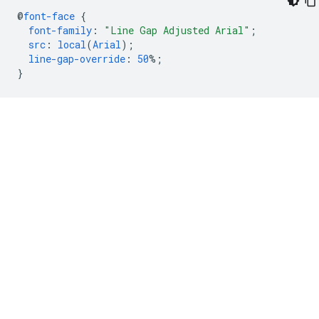
@
font-face
{
font-family
:
"Line Gap Adjusted Arial"
;
src
:
local
(
Arial
);
line-gap-override
:
50
%;
}