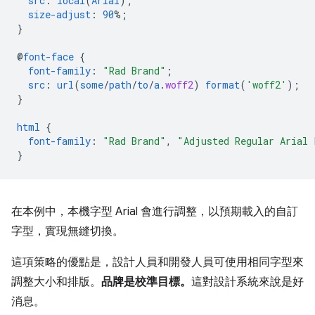
src
:
local
(
Arial
);
size-adjust
:
90
%;
}
@
font-face
{
font-family
:
"Rad Brand"
;
src
:
url
(
some
/
path
/
to
/
a
.
woff2
)
format
(
'woff2'
);
}
html
{
font-family
:
"Rad Brand"
,
"Adjusted Regular Arial 
}
在本例中，本機字型 Arial 會進行調整，以預期載入的自訂
字型，實現無縫切換。
這項策略的優點是，設計人員和開發人員可使用相同字型來
調整大小和排版。
品牌是校準目標。
這對設計系統來說是好
消息。