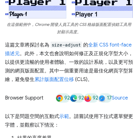
在這個範例中，Chrome 開發人員工具的 CSS 格線版面配置偵錯工具用
於顯示高度。
這篇文章將探討名為
size-adjust
的
全新 CSS font-face
描述元
。此外，本文也會說明如何修正及正規化字型大小，
以提供更流暢的使用者體驗、一致的設計系統，以及更可預
測的網頁版面配置。其中一個重要用途是最佳化網頁字型算
繪，避免發生
累計版面配置位移
(CLS)。
92
92
92
17
Browser Support
Source
以下是問題空間的互動式
示範
。請嘗試使用下拉式選單變更
字體，並觀察以下情況：