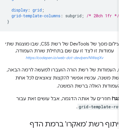
display
:
grid
;
grid-template-columns
:
subgrid
;
/* 20ch 1fr */
}
https://codepen.io/web-dot-dev/pen/NWezjXv
הו, העמודות של רשת הורה הועברו למעשה לרמה הבאה,
רשת משנה. עכשיו אפשר להקצות צאצאים לכל אחת
העמודות האלה ברשת המשנה.
תגר!
חוזרים על אותה הדגמה, אבל עושים זאת עבור
.
grid-template-row
יתוף רשת 'מאקרו' ברמת הדף