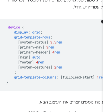
עלות שמות שמתאימים לפריסה של המכשיר. לכל שורה
כל עמודה יש גודל.
.
device
{
display
:
grid
;
grid-template-rows
:
[
system-status
]
3.5
rem
[
primary-nav
]
3
rem
[
primary-header
]
4
rem
[
main
]
auto
[
footer
]
4
rem
[
system-gestures
]
2
rem
;
grid-template-columns
:
[
fullbleed-start
]
1
rem
}
נונות נוספים יוצרים את העיצוב הבא.