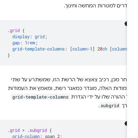
הדרים למטרות המחשה וחינוך.
.
grid
{
display
:
grid
;
gap
:
1
rem
;
grid-template-columns
:
[
column
-1
]
20
ch
[
column
-
}
אחר מכן, רכיב צאצא של הרשת הזו, שמשתרע על שתי
עמודות האלה, מוגדר כמאגר רשת, ומאמץ את העמודות
ל ההורה שלו על ידי הגדרת
grid-template-columns
ערך
subgrid
.
.
grid
 > 
.
subgrid
{
grid-column
:
span
2
;