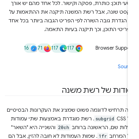
16
71
117
117
Browser Suppor
Sourc
סודות של רשת משנה
נה תרחיש לדוגמה פשוט שמציג את העקרונות הבסיסיים
 CSS
subgrid
. רשת מוגדרת באמצעות שתי עמודות
עלות שם, הראשונה ברוחב
20ch
והשנייה היא "השאר"
ל המרחב
1fr
. שמות העמודות לא חובה להזין, אבל הם