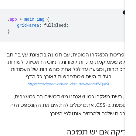
.
app
 > 
main
img
{
grid-area
:
fullbleed
;
}
https://codepen.io/web-dot-dev/pen/WNLyjzX
הו, רשת מאקרו כמו שאנחנו משתמשים בה כמעצבים,
מוטמעת ב-CSS. אתם יכולים להתאים את הקונספט הזה
רכים שלכם ולהרחיב אותו לפי הצורך.
דיקה אם יש תמיכה