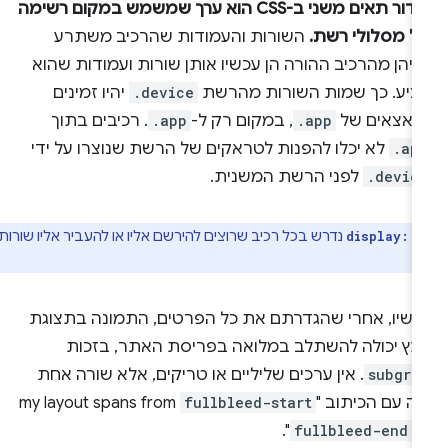
סידור תאים משני ב-CSS הוא ערך שמשמש במקום רשימה
ל מסלולי רשת.
השורות והעמודות שהרכיב משתרע
יהן מהרכיב ההורה הן עכשיו אותן שורות ועמודות שהוא
ציע. כך שמות השורות מהרשת
.device
יהיו זמינים
צאצאים של
.app
, במקום רק ל-
.app
. רכיבים בתוך
.ap
לא יכלו להפנות לטראקים של הרשת שנוצרו על ידי
.devic
לפני הרשת המשנית.
נדרש בכל רכיב שרוצים להירשם אליו או להעביר אליו שורות
display: 
כשיו, אחרי שהגדרתם את כל הפרטים, התמונה בתצוגת
עץ יכולה להשתלב במלואה בפריסת האתר, בזכות
subgri
. אין ערכים שליליים או טריקים, אלא שורה אחת
 עם הכיתוב "my layout spans from
fullbleed-start
".
fullbleed-end
t