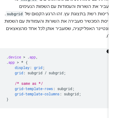
העביר את השורות והעמודות עם השמות הנעימים
פריסות רשת בתצוגת עץ. זהו הרגע הקסום של
subgrid
.
ריסת המכשיר מעבירה את השורות והעמודות עם השמות
קונטיינר האפליקציה, שמעביר אותן לכל אחד מהצאצאים
ו.
.
device
 > 
.
app
,
.
app
 > 
*
{
display
:
grid
;
grid
:
subgrid
/
subgrid
;
/* same as */
grid-template-rows
:
subgrid
;
grid-template-columns
:
subgrid
;
}