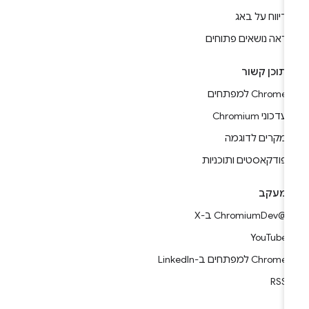
דיווח על באג
ראה נושאים פתוחים
תוכן קשור
Chrome למפתחים
עדכוני Chromium
מקרים לדוגמה
פודקאסטים ותוכניות
מעקב
@ChromiumDev ב-X
YouTube
Chrome למפתחים ב-LinkedIn
RSS