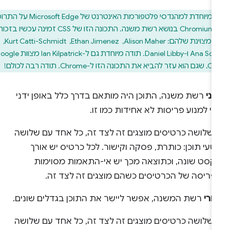
תודה מיוחדת למהנדסי פלטפורמת האינטרנט של Microsoft Edge על התרומה
שלהם ל-Chromium בנושא רשת משנה. התכונה הזו של CSS זמינה עכשיו בזכות
העבודה המצוינת שלהם: Alison Maher, ‏ Ethan Jimenez, ‏ Kurt Catti-Schmidt, ‏
Ana Sollano Kim ו-Daniel Libby. תודה מיוחדת גם ל-Ian Kilpatrick מצוות Google
Ch. תודה רבה לכולם!
ני
רשת משנה, התוכן היה מותאם בדרך כלל באופן ידני
י למנוע פריסות לא אחידות כמו זו.
חרי
רשת המשנה, אפשר ליישר את התוכן בגדלים שונים.