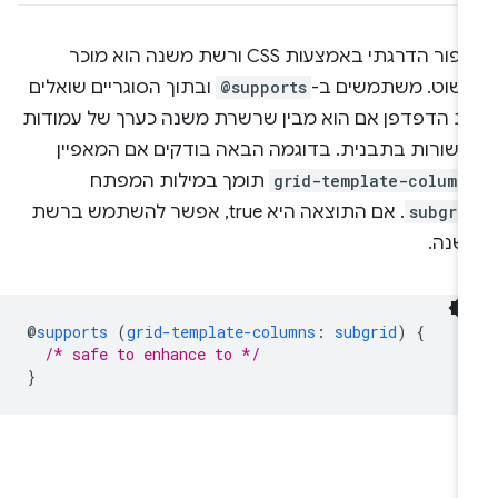
שיפור הדרגתי באמצעות CSS ורשת משנה הוא מוכר
פשוט. משתמשים ב-
@supports
ובתוך הסוגריים שואלים
ת הדפדפן אם הוא מבין שרשרת משנה כערך של עמודות
ו שורות בתבנית. בדוגמה הבאה בודקים אם המאפיין
grid-template-column
תומך במילות המפתח
subgri
. אם התוצאה היא true, אפשר להשתמש ברשת
שנה.
@
supports
(
grid-template-columns
:
subgrid
)
{
/* safe to enhance to */
}