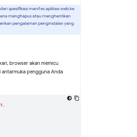
ari spesifikasi manifes aplikasi web ke
ncana menghapus atau menghentikan
erikan pengalaman penginstalan yang
kan, browser akan memicu
rui antarmuka pengguna Anda
pt.