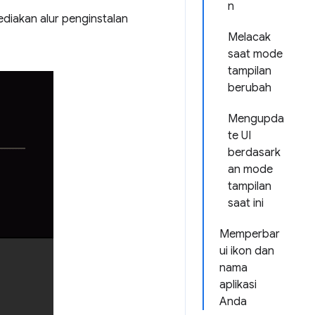
n
diakan alur penginstalan
Melacak
saat mode
tampilan
berubah
Mengupda
te UI
berdasark
an mode
tampilan
saat ini
Memperbar
ui ikon dan
nama
aplikasi
Anda