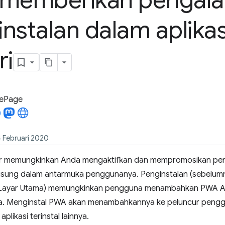
 memberikan pengal
nstalan dalam aplika
ri
LePage
4 Februari 2020
r memungkinkan Anda mengaktifkan dan mempromosikan pen
sung dalam antarmuka penggunanya. Penginstalan (sebelumn
Layar Utama) memungkinkan pengguna menambahkan PWA And
a. Menginstal PWA akan menambahkannya ke peluncur pengg
aplikasi terinstal lainnya.