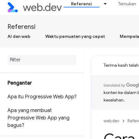
Referensi
Temukan
Referensi
AI dan web
Waktu pemuatan yang cepat
Mempelaj
Terima kasih tela
Pengantar
konten ke dalam 
Apa itu Progressive Web App?
kesalahan.
Apa yang membuat
Progressive Web App yang
web.dev
Refer
bagus?