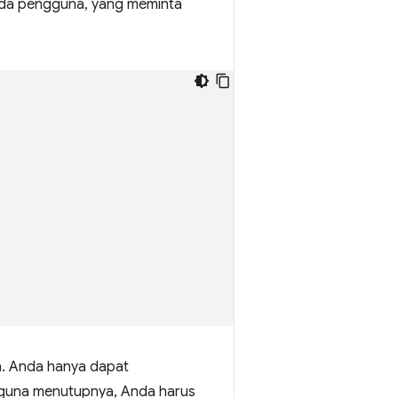
pada pengguna, yang meminta
na. Anda hanya dapat
ngguna menutupnya, Anda harus