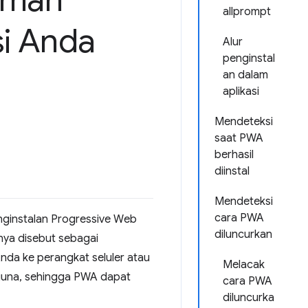
aman
allprompt
si Anda
Alur
penginstal
an dalam
aplikasi
Mendeteksi
saat PWA
berhasil
diinstal
Mendeteksi
cara PWA
ginstalan Progressive Web
diluncurkan
ya disebut sebagai
a ke perangkat seluler atau
Melacak
una, sehingga PWA dapat
cara PWA
diluncurka