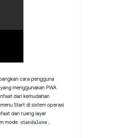
mbangkan cara pengguna
na yang menggunakan PWA
anfaat dari kemudahan
menu Start di sistem operasi
aat dari ruang layar
lam mode
standalone
,