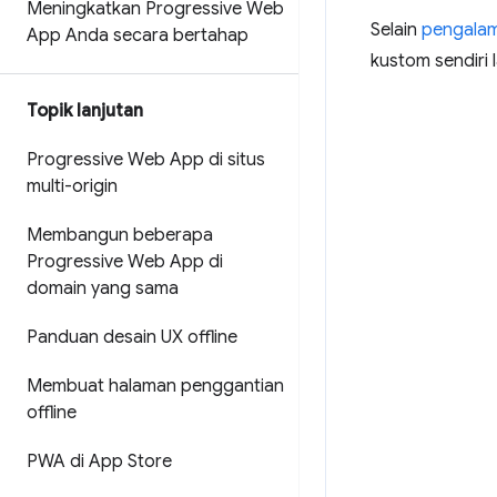
Meningkatkan Progressive Web
Selain
pengalam
App Anda secara bertahap
kustom sendiri 
Topik lanjutan
Progressive Web App di situs
multi-origin
Membangun beberapa
Progressive Web App di
domain yang sama
Panduan desain UX offline
Membuat halaman penggantian
offline
PWA di App Store