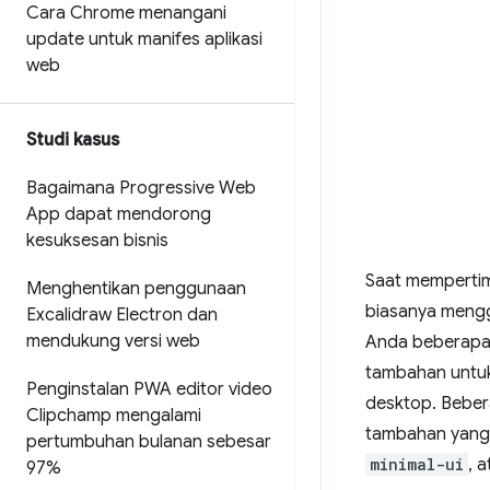
Cara Chrome menangani
update untuk manifes aplikasi
web
Studi kasus
Bagaimana Progressive Web
App dapat mendorong
kesuksesan bisnis
Saat memperti
Menghentikan penggunaan
biasanya meng
Excalidraw Electron dan
mendukung versi web
Anda beberapa 
tambahan untuk 
Penginstalan PWA editor video
desktop. Bebera
Clipchamp mengalami
tambahan yang 
pertumbuhan bulanan sebesar
minimal-ui
, 
97%