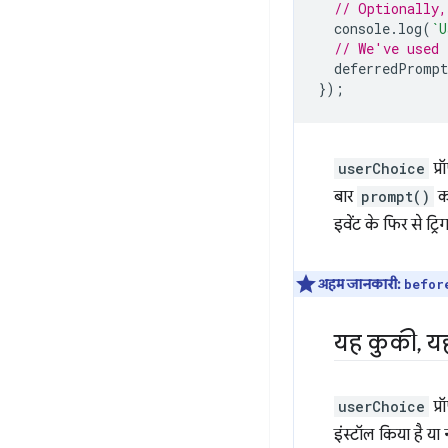
// Optionally,
console
.
log
(
`U
// We've used 
deferredPrompt
});
userChoice
प्र
बार
prompt()
क
इवेंट के फिर से ट्
अहम जानकारी:
befor
यह कुकी
,
यह
userChoice
प्
इंस्टॉल किया है या