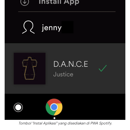
Tombol "Instal Aplikasi" yang disediakan di PWA Spotify.