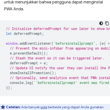
untuk menunjukkan bahwa pengguna dapat menginstal
PWA Anda.
// Initialize deferredPrompt for use later to show b
let
deferredPrompt
;
window
.
addEventListener
(
'beforeinstallprompt'
,
(
e
)
=
// Prevent the mini-infobar from appearing on mobi
e
.
preventDefault
();
// Stash the event so it can be triggered later.
deferredPrompt
=
e
;
// Update UI notify the user they can install the 
showInstallPromotion
();
// Optionally, send analytics event that PWA insta
console
.
log
(
`'beforeinstallprompt' event was fired
});
Catatan:
Ada banyak
pola
berbeda yang dapat Anda gunakan