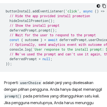
buttonInstall
.
addEventListener
(
'click'
,
async
()
=
>
// Hide the app provided install promotion
hideInstallPromotion
();
// Show the install prompt
deferredPrompt
.
prompt
();
// Wait for the user to respond to the prompt
const
{
outcome
}
=
await
deferredPrompt
.
userChoic
// Optionally, send analytics event with outcome o
console
.
log
(
`User response to the install prompt: 
// We've used the prompt and can't use it again, t
deferredPrompt
=
null
;
});
Properti
userChoice
adalah janji yang diselesaikan
dengan pilihan pengguna. Anda hanya dapat memanggil
prompt()
pada peristiwa yang ditangguhkan satu kali.
Jika pengguna menutupnya, Anda harus menunggu