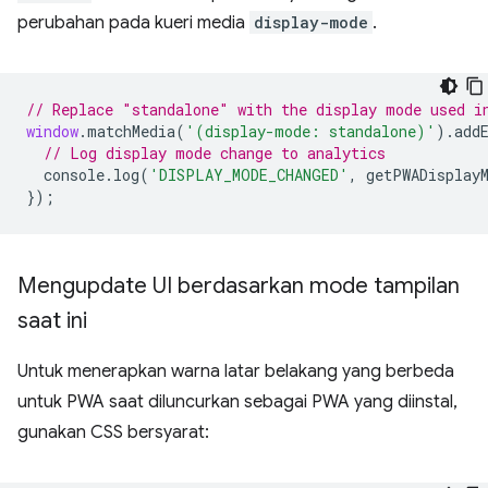
perubahan pada kueri media
display-mode
.
// Replace "standalone" with the display mode used i
window
.
matchMedia
(
'(display-mode: standalone)'
).
add
// Log display mode change to analytics
console
.
log
(
'DISPLAY_MODE_CHANGED'
,
getPWADisplay
});
Mengupdate UI berdasarkan mode tampilan
saat ini
Untuk menerapkan warna latar belakang yang berbeda
untuk PWA saat diluncurkan sebagai PWA yang diinstal,
gunakan CSS bersyarat: