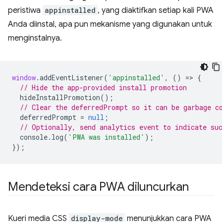
peristiwa
appinstalled
, yang diaktifkan setiap kali PWA
Anda diinstal, apa pun mekanisme yang digunakan untuk
menginstalnya.
window
.
addEventListener
(
'appinstalled'
,
()
=
>
{
// Hide the app-provided install promotion
hideInstallPromotion
();
// Clear the deferredPrompt so it can be garbage c
deferredPrompt
=
null
;
// Optionally, send analytics event to indicate su
console
.
log
(
'PWA was installed'
);
});
Mendeteksi cara PWA diluncurkan
Kueri media CSS
display-mode
menunjukkan cara PWA