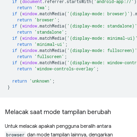
if
(
document
.
referrer
.
startsWith
(
'android-app://'
)
return
'twa'
;
if
(
window
.
matchMedia
(
'(display-mode: browser)'
).
return
'browser'
;
if
(
window
.
matchMedia
(
'(display-mode: standalone)
return
'standalone'
;
if
(
window
.
matchMedia
(
'(display-mode: minimal-ui)
return
'minimal-ui'
;
if
(
window
.
matchMedia
(
'(display-mode: fullscreen)
return
'fullscreen'
;
if
(
window
.
matchMedia
(
'(display-mode: window-contr
return
'window-controls-overlay'
;
return
'unknown'
;
}
Melacak saat mode tampilan berubah
Untuk melacak apakah pengguna beralih antara
browser
dan mode tampilan lainnya, dengarkan