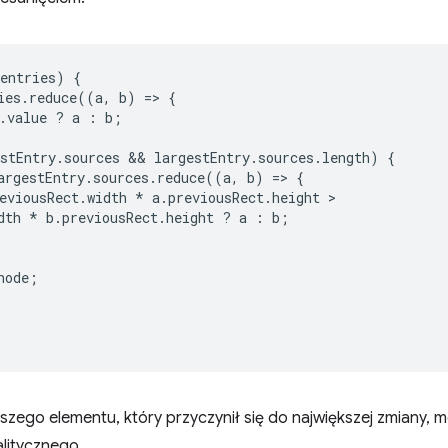
entries
)
{
ies
.
reduce
((
a
,
b
)
=
>
{
.
value
?
a
:
b
;
stEntry
.
sources
 && 
largestEntry
.
sources
.
length
)
{
argestEntry
.
sources
.
reduce
((
a
,
b
)
=
>
{
eviousRect
.
width
*
a
.
previousRect
.
height
dth
*
b
.
previousRect
.
height
?
a
:
b
;
node
;
szego elementu, który przyczynił się do największej zmiany, 
alitycznego.