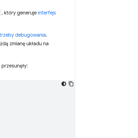
t
, który generuje
interfejs
otrzeby debugowania
.
ażdą zmianę układu na
ę przesunęły: