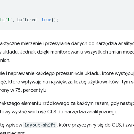
shift'
,
buffered
:
true
});
aktyczne mierzenie i przesyłanie danych do narzędzia anali
 układu. Jednak dzięki monitorowaniu wszystkich zmian może
nich.
nie i naprawianie każdego przesunięcia układu, które występ
nięć, które wpływają na największą liczbę użytkowników i tym
rony w 75. percentylu.
jwiększego elementu źródłowego za każdym razem, gdy nastąp
otowy wysłać wartość CLS do narzędzia analitycznego.
istę wpisów
layout-shift
, które przyczyniły się do CLS, i z
esunięciem: