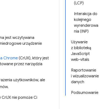
(LCP)
Interakcja do
kolejnego
wyrenderowa
nia (INP)
ona jest wczytywana
Używanie
 niedrogowe urządzenie
z biblioteką
JavaScript
nia Chrome
(CrUX), który jest
web-vitals
rtowane przez narzędzia
Raportowanie
i wizualizowanie
rażenia użytkowników, ale
danych
emów.
Podsumowanie
w CrUX nie pomoże Ci