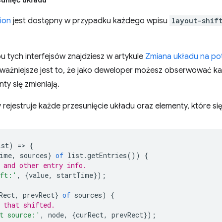
tion
jest dostępny w przypadku każdego wpisu
layout-shif
tych interfejsów znajdziesz w artykule
Zmiana układu na p
ważniejsze jest to, że jako deweloper możesz obserwować k
nty się zmieniają.
rejestruje każde przesunięcie układu oraz elementy, które si
ist
)
=
>
{
ime
,
sources
}
of
list
.
getEntries
())
{
 and other entry info.
ift:'
,
{
value
,
startTime
});
Rect
,
prevRect
}
of
sources
)
{
 that shifted.
t source:'
,
node
,
{
curRect
,
prevRect
});