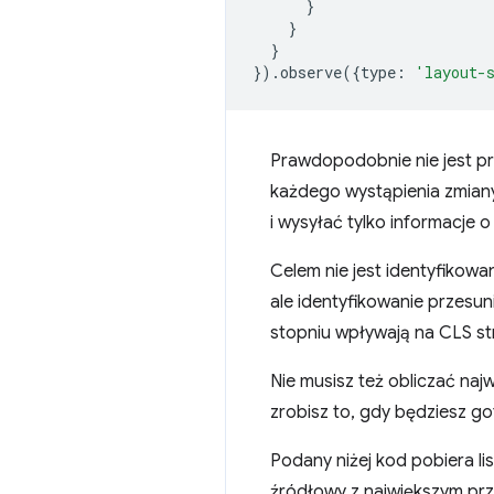
}
}
}
}).
observe
({
type
:
'layout-
Prawdopodobnie nie jest pr
każdego wystąpienia zmiany
i wysyłać tylko informacje o 
Celem nie jest identyfikowa
ale identyfikowanie przesu
stopniu wpływają na CLS st
Nie musisz też obliczać na
zrobisz to, gdy będziesz g
Podany niżej kod pobiera l
źródłowy z największym prz