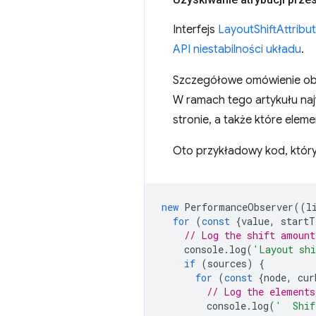
Interfejs
LayoutShiftAttribu
API niestabilności układu
.
Szczegółowe omówienie obu 
W ramach tego artykułu naj
stronie, a także które eleme
Oto przykładowy kod, który 
new
PerformanceObserver
((
l
for
(
const
{
value
,
startT
// Log the shift amount
console
.
log
(
'Layout sh
if
(
sources
)
{
for
(
const
{
node
,
cur
// Log the elements
console
.
log
(
'  Shif