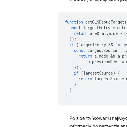
function
getCLSDebugTarget
(
const
largestEntry
=
entr
return
a
 && 
a
.
value
 > 
b
});
if
(
largestEntry
 && 
large
const
largestSource
=
l
return
a
.
node
 && 
a
.
pr
b
.
previousRect
.
wi
});
if
(
largestSource
)
{
return
largestSource
.
}
}
}
Po zidentyfikowaniu najwięk
informację do narzędzia an