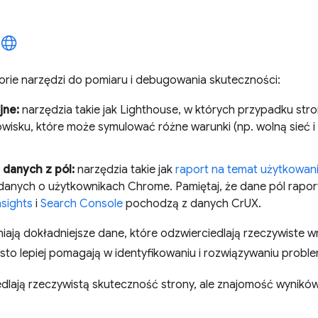
rie narzędzi do pomiaru i debugowania skuteczności:
jne:
narzędzia takie jak Lighthouse, w których przypadku str
isku, które może symulować różne warunki (np. wolną sieć i
danych z pól:
narzędzia takie jak
raport na temat użytkowa
 danych o użytkownikach Chrome. Pamiętaj, że dane pól rapo
sights
i
Search Console
pochodzą z danych CrUX.
ają dokładniejsze dane, które odzwierciedlają rzeczywiste w
ęsto lepiej pomagają w identyfikowaniu i rozwiązywaniu probl
edlają rzeczywistą skuteczność strony, ale znajomość wynikó