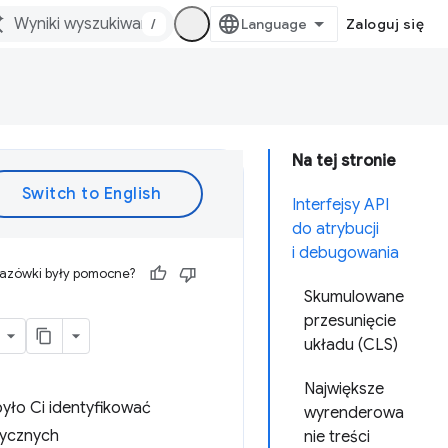
/
Zaloguj się
Na tej stronie
Interfejsy API
do atrybucji
i debugowania
kazówki były pomocne?
Skumulowane
przesunięcie
układu (CLS)
Największe
było Ci identyfikować
wyrenderowa
tycznych
nie treści