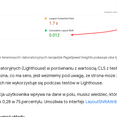
terenowych i laboratoryjnych narzędzie PageSpeed Insights pokazuje oba ty
atoryjnych (Lighthouse) w porównaniu z wartością CLS z te
różna, co ma sens, jeśli weźmiemy pod uwagę, że strona może
ych nie wykorzystuje się podczas testów w Lighthouse.
akcja użytkownika wpływa na dane w polu, musisz wiedzieć, któr
k 0,28 w 75.percentylu. Umożliwia to interfejs
LayoutShiftAttri
sunięć układu