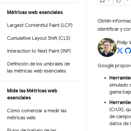
Métricas web esenciales
Obtén informaci
Largest Contentful Paint (LCP)
identificar y c
Cumulative Layout Shift (CLS)
Philip
Interaction to Next Paint (INP)
Definición de los umbrales de
Google proporc
las métricas web esenciales
Herramien
simulado q
Mide las Métricas web
gama baja
esenciales
Herramie
(CrUX), q
Cómo comenzar a medir las
de campo 
métricas web
datos de 
Flujos de trabajo de las