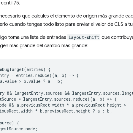
centil 75.
necesario que calcules el elemento de origen más grande ca
rlo cuando tengas todo listo para enviar el valor de CLS a tu
digo toma una lista de entradas
layout-shift
que contribuye
igen más grande del cambio más grande:
ebugTarget
(
entries
)
{
ntry
=
entries
.
reduce
((
a
,
b
)
=
>
{
a
.
value
 > 
b
.
value
?
a
:
b
;
ry
 && 
largestEntry
.
sources
 && 
largestEntry
.
sources
.
leng
tSource
=
largestEntry
.
sources
.
reduce
((
a
,
b
)
=
>
{
ode
 && 
a
.
previousRect
.
width
*
a
.
previousRect
.
height
iousRect
.
width
*
b
.
previousRect
.
height
?
a
:
b
;
ource
)
{
gestSource
.
node
;