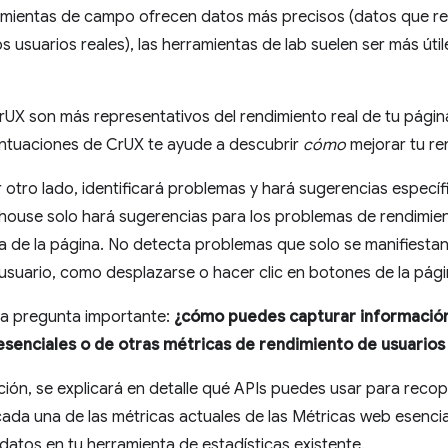
rramientas de campo ofrecen datos más precisos (datos que r
 usuarios reales), las herramientas de lab suelen ser más útile
rUX son más representativos del rendimiento real de tu pági
ntuaciones de CrUX te ayude a descubrir
cómo
mejorar tu re
 otro lado, identificará problemas y hará sugerencias específi
house solo hará sugerencias para los problemas de rendimien
 de la página. No detecta problemas que solo se manifiesta
 usuario, como desplazarse o hacer clic en botones de la pági
na pregunta importante:
¿cómo puedes capturar información
senciales o de otras métricas de rendimiento de usuarios
ción, se explicará en detalle qué APIs puedes usar para reco
cada una de las métricas actuales de las Métricas web esencia
datos en tu herramienta de estadísticas existente.