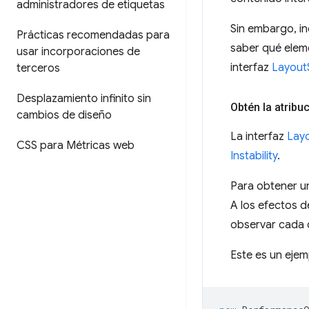
administradores de etiquetas
Sin embargo, in
Prácticas recomendadas para
saber qué eleme
usar incorporaciones de
interfaz
LayoutS
terceros
Desplazamiento infinito sin
Obtén la atribu
cambios de diseño
La interfaz
Layo
CSS para Métricas web
Instability
.
Para obtener un
A los efectos d
observar cada 
Este es un eje