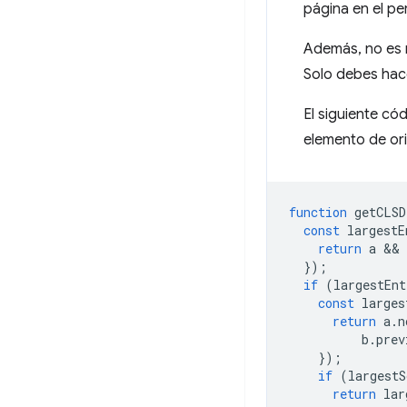
página en el per
Además, no es 
Solo debes hace
El siguiente có
elemento de or
function
getCLSD
const
largestE
return
a
 && 
});
if
(
largestEnt
const
larges
return
a
.
n
b
.
prev
});
if
(
largestS
return
lar