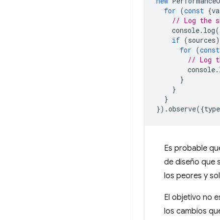
new
PerformanceO
for
(
const
{
va
// Log the s
console
.
log
(
if
(
sources
)
for
(
const
// Log t
console
.
}
}
}
}).
observe
({
type
Es probable que
de diseño que 
los peores y so
El objetivo no 
los cambios que