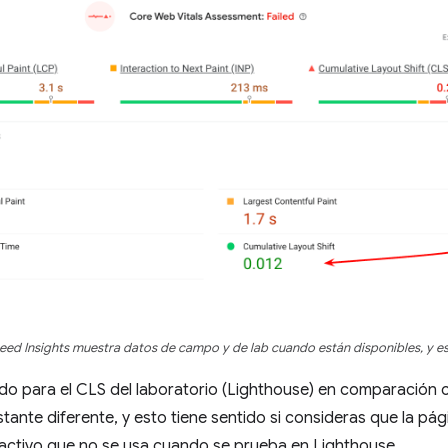
ed Insights muestra datos de campo y de lab cuando están disponibles, y es
ado para el CLS del laboratorio (Lighthouse) en comparación
tante diferente, y esto tiene sentido si consideras que la p
ractivo que no se usa cuando se prueba en Lighthouse.