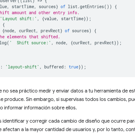
bserver
((
list
)
=
>
{
lue
,
startTime
,
sources
}
of
list
.
getEntries
())
{
hift amount and other entry info.
'Layout shift:'
,
{
value
,
startTime
});
{
{
node
,
curRect
,
prevRect
}
of
sources
)
{
he elements that shifted.
log
(
'  Shift source:'
,
node
,
{
curRect
,
prevRect
});
:
'layout-shift'
,
buffered
:
true
});
 no sea práctico medir y enviar datos a tu herramienta de e
se produce. Sin embargo, si supervisas todos los cambios, p
lo informar información sobre ellos.
es identificar y corregir cada cambio de diseño que ocurre para
 afectan a la mayor cantidad de usuarios y, por lo tanto, con