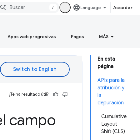
/
Acceder
Apps web progresivas
Pagos
MÁS
En esta
página
APIs para la
atribución y
¿Te ha resultado útil?
la
depuración
el campo
Cumulative
Layout
Shift (CLS)