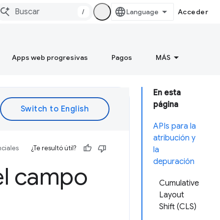
/
Acceder
Apps web progresivas
Pagos
MÁS
En esta
página
APIs para la
atribución y
ciales
¿Te resultó útil?
la
depuración
el campo
Cumulative
Layout
Shift (CLS)