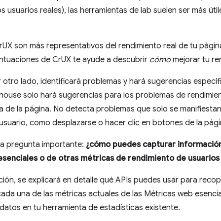
 usuarios reales), las herramientas de lab suelen ser más útile
rUX son más representativos del rendimiento real de tu pági
ntuaciones de CrUX te ayude a descubrir
cómo
mejorar tu re
 otro lado, identificará problemas y hará sugerencias específi
house solo hará sugerencias para los problemas de rendimien
 de la página. No detecta problemas que solo se manifiesta
 usuario, como desplazarse o hacer clic en botones de la pági
na pregunta importante:
¿cómo puedes capturar información
senciales o de otras métricas de rendimiento de usuarios
ción, se explicará en detalle qué APIs puedes usar para reco
cada una de las métricas actuales de las Métricas web esencia
datos en tu herramienta de estadísticas existente.