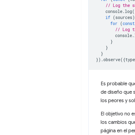
// Log the s
console
.
log
(
if
(
sources
)
for
(
const
// Log t
console
.
}
}
}
}).
observe
({
type
Es probable que
de diseño que 
los peores y so
El objetivo no 
los cambios que
página en el per