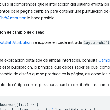
cluso si comprendes que la interacción del usuario afecta l
ntos de la página cambian para obtener una puntuación de 0.
hiftAttribution
lo hace posible.
ción de cambio de diseño
utShiftAttribution
se expone en cada entrada
layout-shift
a explicación detallada de ambas interfaces, consulta
Cambi
e esta publicación, lo principal que debes saber es que, com
cambio de diseño que se produce en la página, así como los 
mplo de código que registra cada cambio de diseño, así como
bserver
((
list
)
=
>
{
lue
,
startTime
,
sources
}
of
list
.
getEntries
())
{