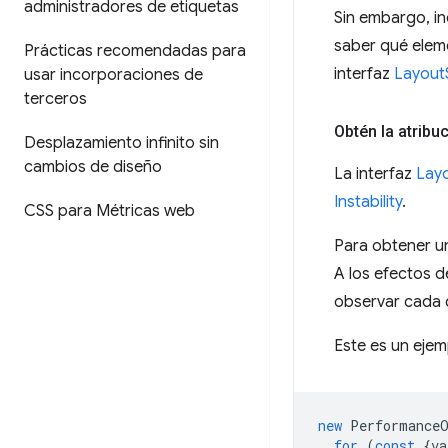
administradores de etiquetas
Sin embargo, in
saber qué eleme
Prácticas recomendadas para
interfaz
LayoutS
usar incorporaciones de
terceros
Obtén la atribu
Desplazamiento infinito sin
cambios de diseño
La interfaz
Layo
Instability
.
CSS para Métricas web
Para obtener un
A los efectos d
observar cada 
Este es un eje
new
PerformanceO
for
(
const
{
va