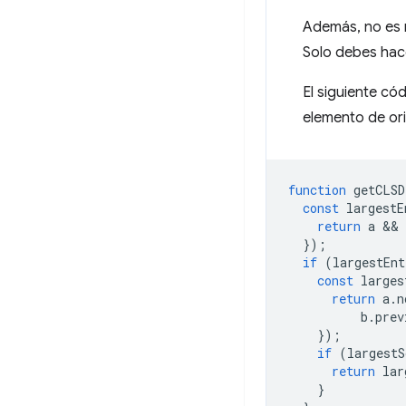
Además, no es 
Solo debes hace
El siguiente có
elemento de or
function
getCLSD
const
largestE
return
a
 && 
});
if
(
largestEnt
const
larges
return
a
.
n
b
.
prev
});
if
(
largestS
return
lar
}