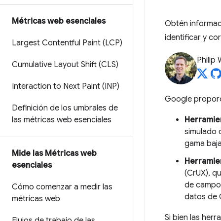
Métricas web esenciales
Obtén informaci
identificar y c
Largest Contentful Paint (LCP)
Philip
Cumulative Layout Shift (CLS)
Interaction to Next Paint (INP)
Google proporc
Definición de los umbrales de
las métricas web esenciales
Herramien
simulado q
gama baja
Mide las Métricas web
Herramie
esenciales
(CrUX), q
de campo 
Cómo comenzar a medir las
datos de 
métricas web
Si bien las he
Flujos de trabajo de las