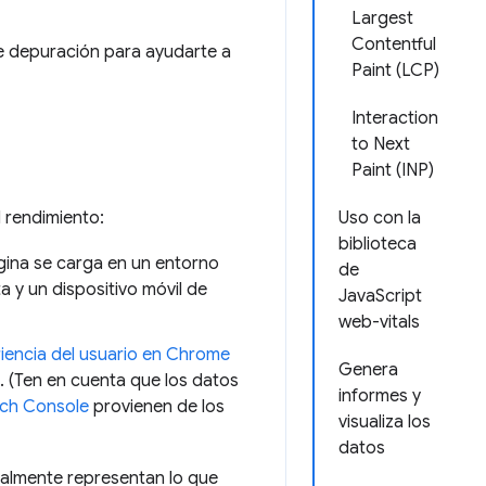
Largest
Contentful
de depuración para ayudarte a
Paint (LCP)
Interaction
to Next
Paint (INP)
 rendimiento:
Uso con la
biblioteca
gina se carga en un entorno
de
a y un dispositivo móvil de
JavaScript
web-vitals
riencia del usuario en Chrome
Genera
 (Ten en cuenta que los datos
informes y
ch Console
provienen de los
visualiza los
datos
ealmente representan lo que