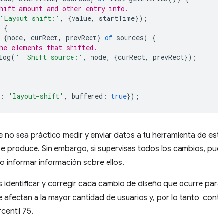
hift amount and other entry info.
'Layout shift:'
,
{
value
,
startTime
});
{
{
node
,
curRect
,
prevRect
}
of
sources
)
{
he elements that shifted.
log
(
'  Shift source:'
,
node
,
{
curRect
,
prevRect
});
:
'layout-shift'
,
buffered
:
true
});
 no sea práctico medir y enviar datos a tu herramienta de e
se produce. Sin embargo, si supervisas todos los cambios, p
lo informar información sobre ellos.
es identificar y corregir cada cambio de diseño que ocurre para
 afectan a la mayor cantidad de usuarios y, por lo tanto, con
centil 75.