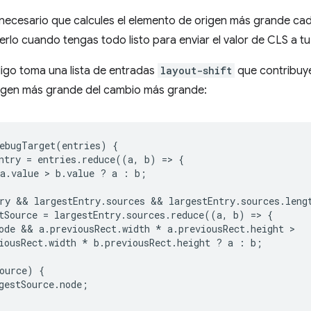
necesario que calcules el elemento de origen más grande ca
rlo cuando tengas todo listo para enviar el valor de CLS a tu
digo toma una lista de entradas
layout-shift
que contribuye
igen más grande del cambio más grande:
ebugTarget
(
entries
)
{
ntry
=
entries
.
reduce
((
a
,
b
)
=
>
{
a
.
value
 > 
b
.
value
?
a
:
b
;
ry
 && 
largestEntry
.
sources
 && 
largestEntry
.
sources
.
leng
tSource
=
largestEntry
.
sources
.
reduce
((
a
,
b
)
=
>
{
ode
 && 
a
.
previousRect
.
width
*
a
.
previousRect
.
height
iousRect
.
width
*
b
.
previousRect
.
height
?
a
:
b
;
ource
)
{
gestSource
.
node
;