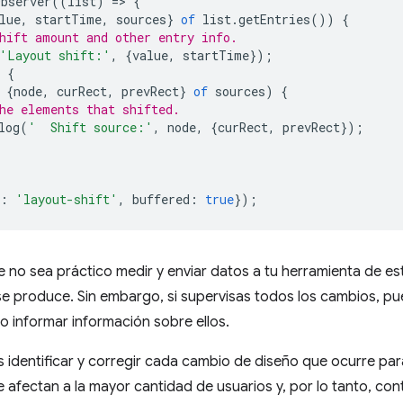
bserver
((
list
)
=
>
{
lue
,
startTime
,
sources
}
of
list
.
getEntries
())
{
hift amount and other entry info.
'Layout shift:'
,
{
value
,
startTime
});
{
{
node
,
curRect
,
prevRect
}
of
sources
)
{
he elements that shifted.
log
(
'  Shift source:'
,
node
,
{
curRect
,
prevRect
});
:
'layout-shift'
,
buffered
:
true
});
 no sea práctico medir y enviar datos a tu herramienta de e
se produce. Sin embargo, si supervisas todos los cambios, p
lo informar información sobre ellos.
es identificar y corregir cada cambio de diseño que ocurre para
 afectan a la mayor cantidad de usuarios y, por lo tanto, con