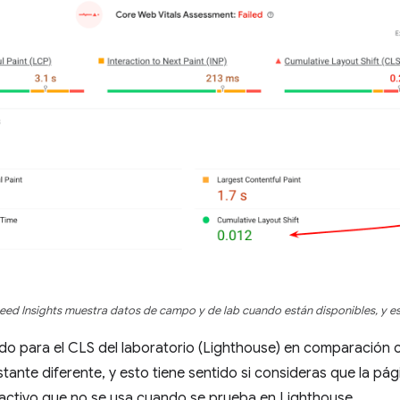
ed Insights muestra datos de campo y de lab cuando están disponibles, y es
ado para el CLS del laboratorio (Lighthouse) en comparación
tante diferente, y esto tiene sentido si consideras que la p
ractivo que no se usa cuando se prueba en Lighthouse.