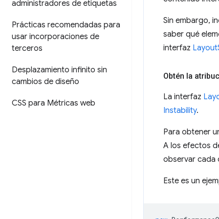
administradores de etiquetas
Sin embargo, in
Prácticas recomendadas para
saber qué eleme
usar incorporaciones de
interfaz
LayoutS
terceros
Desplazamiento infinito sin
Obtén la atribu
cambios de diseño
La interfaz
Layo
CSS para Métricas web
Instability
.
Para obtener un
A los efectos d
observar cada 
Este es un eje