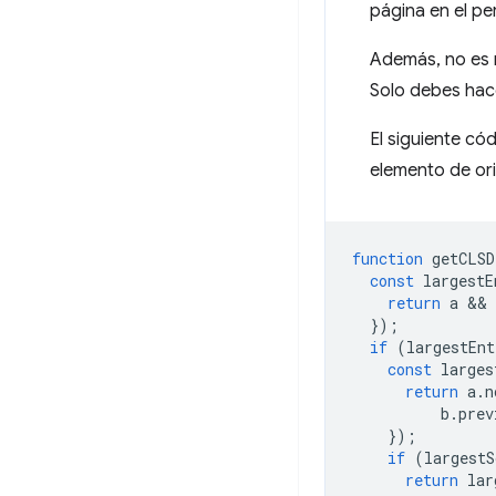
página en el per
Además, no es 
Solo debes hace
El siguiente có
elemento de or
function
getCLSD
const
largestE
return
a
 && 
});
if
(
largestEnt
const
larges
return
a
.
n
b
.
prev
});
if
(
largestS
return
lar