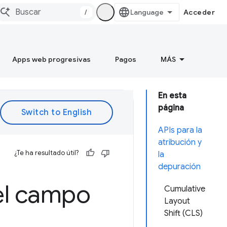
/
Acceder
Apps web progresivas
Pagos
MÁS
En esta
página
APIs para la
atribución y
¿Te ha resultado útil?
la
depuración
el campo
Cumulative
Layout
Shift (CLS)