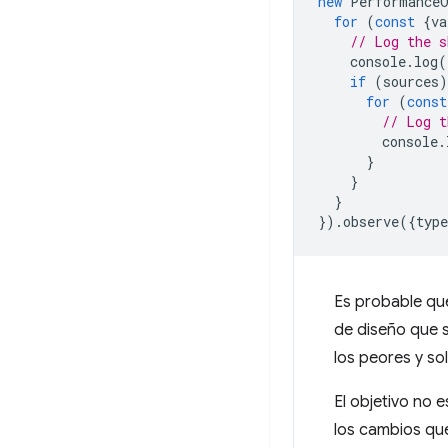
new
PerformanceO
for
(
const
{
va
// Log the s
console
.
log
(
if
(
sources
)
for
(
const
// Log t
console
.
}
}
}
}).
observe
({
type
Es probable que
de diseño que 
los peores y so
El objetivo no 
los cambios que