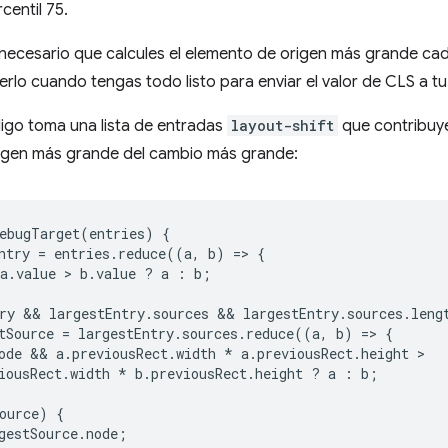
centil 75.
necesario que calcules el elemento de origen más grande ca
rlo cuando tengas todo listo para enviar el valor de CLS a tu
digo toma una lista de entradas
layout-shift
que contribuye
igen más grande del cambio más grande:
ebugTarget
(
entries
)
{
ntry
=
entries
.
reduce
((
a
,
b
)
=
>
{
a
.
value
 > 
b
.
value
?
a
:
b
;
ry
 && 
largestEntry
.
sources
 && 
largestEntry
.
sources
.
leng
tSource
=
largestEntry
.
sources
.
reduce
((
a
,
b
)
=
>
{
ode
 && 
a
.
previousRect
.
width
*
a
.
previousRect
.
height
iousRect
.
width
*
b
.
previousRect
.
height
?
a
:
b
;
ource
)
{
gestSource
.
node
;