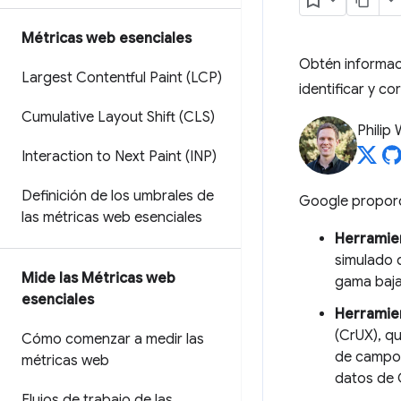
Métricas web esenciales
Obtén informaci
Largest Contentful Paint (LCP)
identificar y c
Cumulative Layout Shift (CLS)
Philip
Interaction to Next Paint (INP)
Definición de los umbrales de
Google proporc
las métricas web esenciales
Herramien
simulado q
Mide las Métricas web
gama baja
esenciales
Herramie
(CrUX), q
Cómo comenzar a medir las
de campo 
métricas web
datos de 
Flujos de trabajo de las