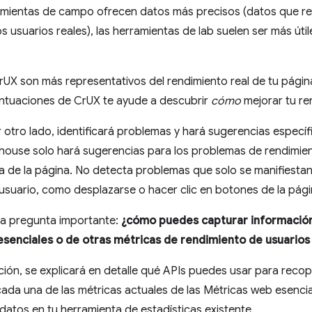
rramientas de campo ofrecen datos más precisos (datos que r
 usuarios reales), las herramientas de lab suelen ser más útile
rUX son más representativos del rendimiento real de tu pági
ntuaciones de CrUX te ayude a descubrir
cómo
mejorar tu re
 otro lado, identificará problemas y hará sugerencias específi
house solo hará sugerencias para los problemas de rendimien
 de la página. No detecta problemas que solo se manifiesta
 usuario, como desplazarse o hacer clic en botones de la pági
na pregunta importante:
¿cómo puedes capturar información
senciales o de otras métricas de rendimiento de usuarios
ción, se explicará en detalle qué APIs puedes usar para reco
cada una de las métricas actuales de las Métricas web esencia
datos en tu herramienta de estadísticas existente.